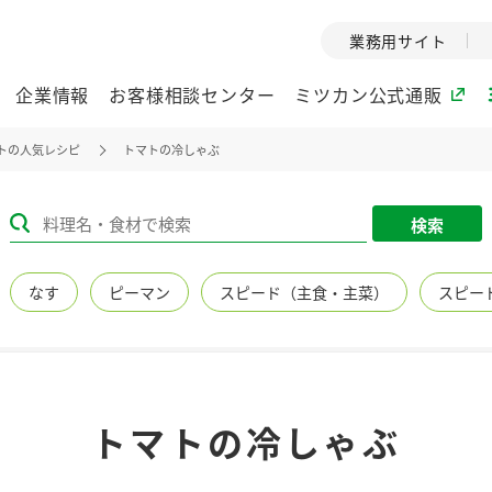
業務用サイト
企業情報
お客様相談センター
ミツカン公式通販
トの人気レシピ
トマトの冷しゃぶ
ミツカングループについて
検索
企業理念
ミツカンの
なす
ピーマン
スピード（主食・主菜）
スピー
ミツカングループの企
創業から現在
業理念をご紹介しま
ツカンの変革
す。
歴史をご紹介
ご紹介します。
環境への取り組み
水の文化
トマトの冷しゃぶ
（アーカ
酢
調味酢
お酢ドリンク
ぽん酢
みりん風・
ミツカンの環境への取
り組みをご紹介しま
1999年