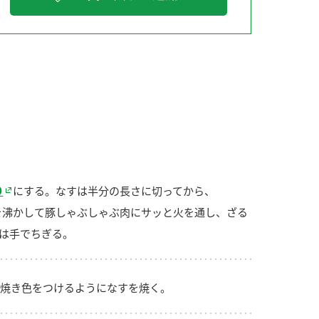
納豆の豆知識
鍋奉行マニュアル
ミツカンのCM
り
にする。なすは半分の長さに切ってから、
を沸かして豚しゃぶしゃぶ肉にサッと火を通し、ざる
は手でちぎる。
焼き色をつけるようになすを焼く。