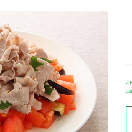
す。
テーマとし
活動を行っ
た。
MIM（ミツカンミュ
各部門が
スープ
中華
クイック調味料
レモン果汁
ふりか
ージアム）
いること
ミツカンの酢づくりの
「未来ビジ
歴史などが学べる体験
実現に向け
型博物館です。
取り組みを
す。
納豆
Fibee
キッザニア東京「ぽ
#
ん酢工房」
#
味ぽんやお酢について
楽しく学べるパビリオ
ンです。
ibee（ファイビ
くらしプラ酢
カンタン酢