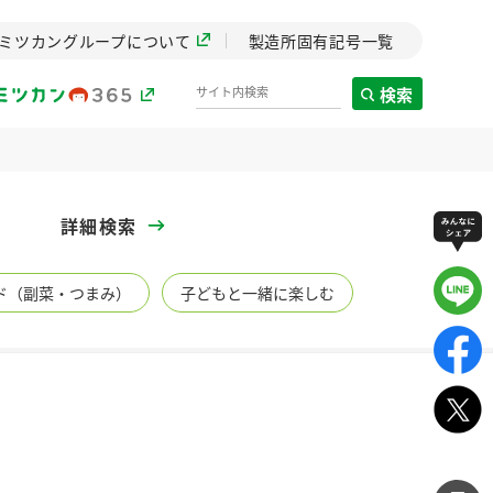
ミツカングループについて
製造所固有記号一覧
検索
製造所固有記号一覧
詳細検索
歴史
ド（副菜・つまみ）
子どもと一緒に楽しむ
までのミ
と挑戦の
します。
センター
ZENB initiative
イブ）
料理酒
鍋用調味料
つゆ
たれ
植物を可能な限りまる
ごと使ったZENBのコン
設立。「水」を