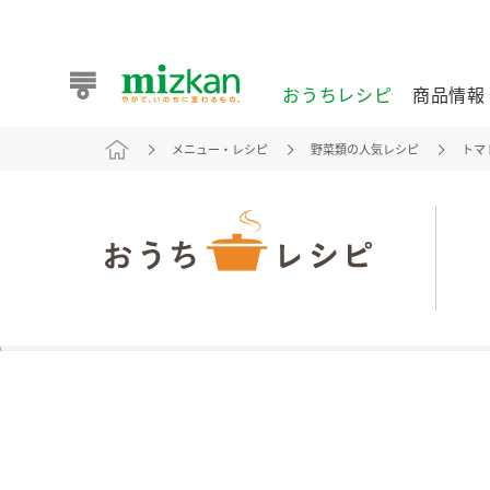
おうちレシピ
商品情報
メニュー・レシピ
野菜類の人気レシピ
トマ
おうちレシピ
商品情報 トップ
企業情報 トップ
お客様相談センター トップ
ミツカン公式通販
業務用サイト
また食べたいが見つかる。ミツカンからのおすすめレシピを
おうちレシピ トップ