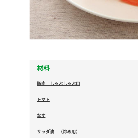
ー
お
材料
豚肉 しゃぶしゃぶ用
トマト
なす
サラダ油 （炒め用）