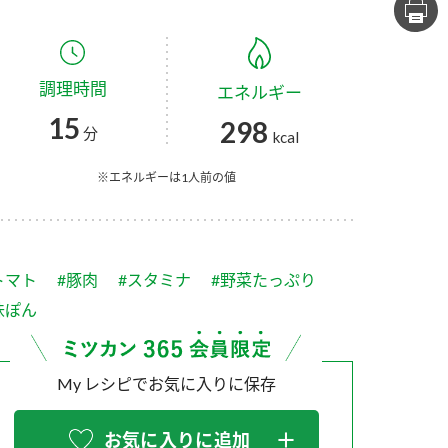
セプトをご紹介しま
た社会貢献
す。
ていまし
調理時間
エネルギー
大切にして
おいしさと健康への
け
おすしの素
炊き込みご飯の素
米飯用調味液
15
298
取り組み
分
kcal
ョン宣言」
ミツカンの研究成果と
た各部門の
おいしさと健康に役立
※エネルギーは1人前の値
ご紹介しま
つ情報をご紹介しま
す。
トマト
#豚肉
#スタミナ
#野菜たっぷり
味ぽん
My レシピでお気に入りに保存
お酢ドリンク
味ぽん
ぽん酢
お気に入りに追加