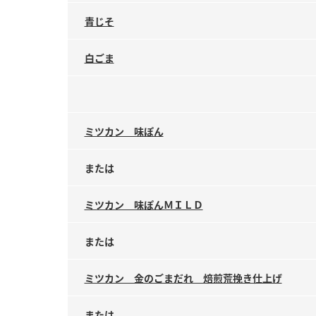
青じそ
白ごま
ミツカン 味ぽん
または
ミツカン 味ぽんＭＩＬＤ
または
ミツカン 金のごまだれ 焙煎荒挽き仕上げ
または