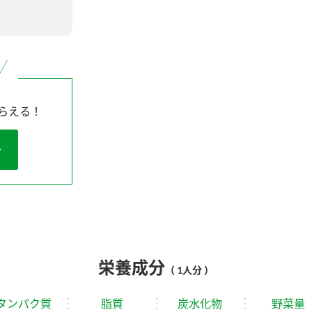
らえる！
栄養成分
（ 1人分 ）
タンパク質
脂質
炭水化物
野菜量