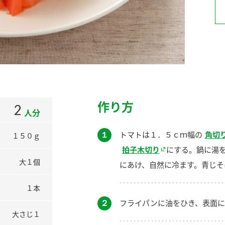
）
酢を知ろう！
すしラボ
ぽん酢サワー
作り方
2
人分
１
トマトは１．５ｃｍ幅の
角切
１５０ｇ
拍子木切り
にする。鍋に湯
大１個
にあけ、自然に冷ます。青じそ
１本
２
フライパンに油をひき、表面に
大さじ１