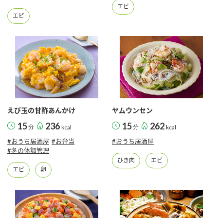
鍋奉行マニュアル
エビ
ミツカン公式通販
エビ
ミツカンのCM
キッザニア東京「ぽん酢工房」
ロングセラー商品 ＋ おすすめレシピ
人気商品 ＋ おすすめレシピ
検索
えび玉の甘酢あんかけ
ヤムウンセン
業務用サイト
ミツカングループについて
製造所固有記号一覧
15
236
15
262
分
kcal
分
kcal
#おうち居酒屋
#お弁当
#おうち居酒屋
#冬の体調管理
ひき肉
エビ
エビ
卵