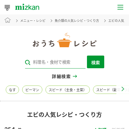
メニュー・レシピ
魚介類の人気レシピ・つくり方
エビの人気レ
おうちレシピ
おすすめレシピ
レシピ特集
検索
レシピカテゴリ一覧
詳細検索
商品からレシピを探す
なす
ピーマン
スピード（主食・主菜）
スピード（副菜・つ
レシピ名特集
エビの人気レシピ・つくり方
商品情報