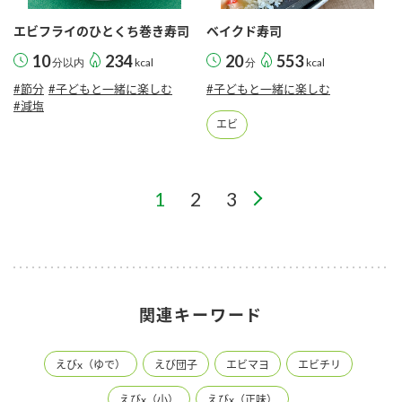
エビフライのひとくち巻き寿司
ベイクド寿司
10
234
20
553
分以内
kcal
分
kcal
#節分
#子どもと一緒に楽しむ
#子どもと一緒に楽しむ
#減塩
エビ
1
2
3
関連キーワード
えびx（ゆで）
えび団子
エビマヨ
エビチリ
えびx（小）
えびx（正味）