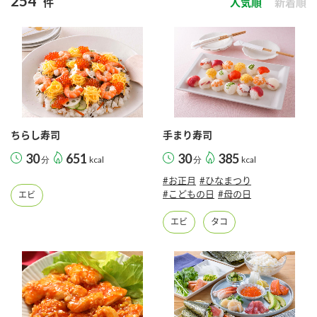
254
件
人気順
新着順
商品カテゴリ
新商品一覧
酢
調味酢
キャンペーン情報
お酢ドリンク
ぽん酢
ブランド・スペシャルサイト
ちらし寿司
手まり寿司
ブランド・スペシャルサイト トップ
30
651
30
385
分
kcal
分
kcal
みりん風・料理酒
鍋用調味料
商品ブランドサイト
企業情報
#お正月
#ひなまつり
Fibee（ファイビー）
#こどもの日
#母の日
エビ
国内事業概要
くらしプラ酢
エビ
タコ
つゆ
たれ
カンタン酢
ミツカングループについて
お酢ドリンク
ミツカンを知る
企業理念
スープ
中華
味ぽん
ぽん酢