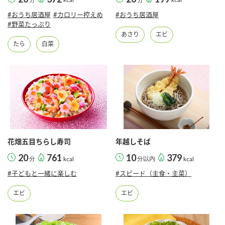
#おうち居酒屋
#カロリー控えめ
#おうち居酒屋
#野菜たっぷり
あさり
エビ
たら
白菜
花畑五目ちらし寿司
年越しそば
20
761
10
379
分
kcal
分以内
kcal
#子どもと一緒に楽しむ
#スピード（主食・主菜）
エビ
エビ