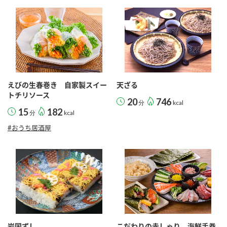
えびの生春巻き 自家製スイー
天ざる
トチリソース
20
746
分
kcal
15
182
分
kcal
#おうち居酒屋
岩国ずし
こだわりの赤しゃり 海鮮手巻