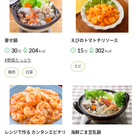
寄せ鍋
えびのトマトチリソース
30
204
15
302
分
kcal
分
kcal
#野菜たっぷり
エビ
鶏肉
白菜
レンジで作る カンタンエビチリ
海鮮ごま豆乳鍋