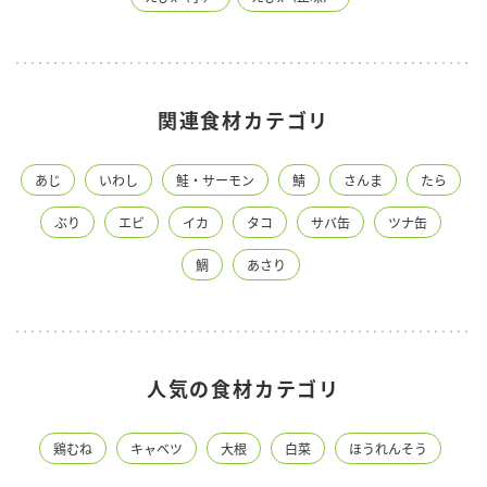
関連食材カテゴリ
あじ
いわし
鮭・サーモン
鯖
さんま
たら
ぶり
エビ
イカ
タコ
サバ缶
ツナ缶
鯛
あさり
人気の食材カテゴリ
鶏むね
キャベツ
大根
白菜
ほうれんそう