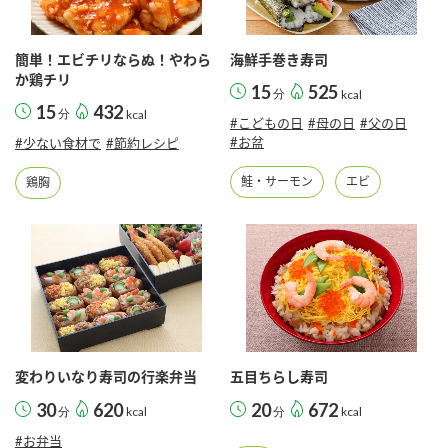
採用情報
環境への取り組み
かおりの蔵
ミツカンの歴史
クイック調味料
レモン果汁
ニュースリリース
簡単！エビチリならぬ！やわら
海鮮手巻き寿司
つゆ
か鶏チリ
水の文化センター（アーカイブ）
15
525
分
kcal
鍋なび
15
432
分
kcal
ふりかけ
おすしの素
#こどもの日
#母の日
#父の日
お客様相談センター
納豆のサイト
#お盆
#少ない食材で
#節約レシピ
ZENB initiative
PIN印
鮭・サーモン
エビ
鶏胸
お客様の声をいかしました
炊き込みご飯の素
米飯用調味液
三ツ判山吹
販売終了製品のご案内
千夜
MIM（ミツカンミュージアム）
納豆
Fibee
よくあるご質問
スペシャルサイト
お酢を知ろう！
各部門が大切にしていること
お問い合わせ
すしラボ
変わりいなり寿司の行楽弁当
五目ちらし寿司
地図から取り扱い店舗を探す
ぽん酢サワー
30
620
20
672
分
kcal
分
kcal
おいしさと健康への取り組み
納豆の豆知識
#お弁当