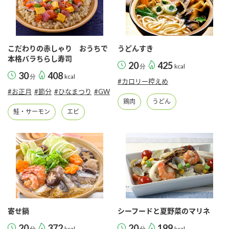
こだわりの赤しゃり おうちで
うどんすき
本格バラちらし寿司
20
425
分
kcal
30
408
分
kcal
#カロリー控えめ
#お正月
#節分
#ひなまつり
#GW
鶏肉
うどん
鮭・サーモン
エビ
寄せ鍋
シーフードと夏野菜のマリネ
20
372
20
199
分
kcal
分
kcal