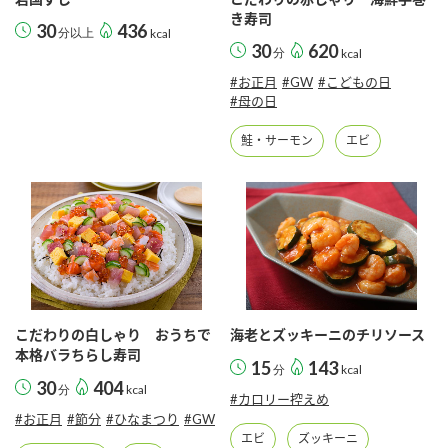
き寿司
30
436
分以上
kcal
30
620
分
kcal
#お正月
#GW
#こどもの日
#母の日
鮭・サーモン
エビ
こだわりの白しゃり おうちで
海老とズッキーニのチリソース
本格バラちらし寿司
15
143
分
kcal
30
404
分
kcal
#カロリー控えめ
#お正月
#節分
#ひなまつり
#GW
エビ
ズッキーニ