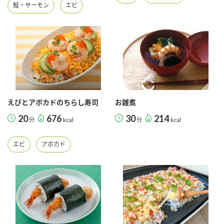
鮭・サーモン
エビ
えびとアボカドのちらし寿司
お雑煮
20
676
30
214
分
kcal
分
kcal
エビ
アボカド