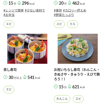
15
296
20
462
分
kcal
分
kcal
#レンジで簡単
#少ない食材で
#美容
#カロリー控えめ
#お弁当
#野菜たっぷり
エビ
エビ
たら
蒸し寿司
お祝いちらし寿司（れんこん・
きぬさや・きゅうり・えびで飾
30
541
分以上
kcal
ろう！）
15
621
分
kcal
エビ
れんこん
エビ