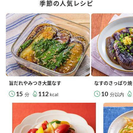
季節の人気レシピ
旨だれやみつき大葉なす
なすのさっぱり焼
15
112
10
分
kcal
分以内