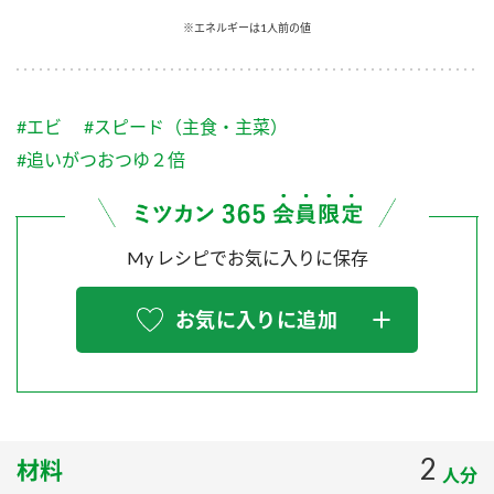
採用情報
環境への取り組み
※エネルギーは1人前の値
かおりの蔵
ミツカンの歴史
クイック調味料
レモン果汁
ニュースリリース
つゆ
水の文化センター（アーカイブ）
鍋なび
#エビ
#スピード（主食・主菜）
ふりかけ
おすしの素
お客様相談センター
納豆のサイト
#追いがつおつゆ２倍
ZENB initiative
PIN印
お客様の声をいかしました
炊き込みご飯の素
米飯用調味液
三ツ判山吹
My レシピでお気に入りに保存
販売終了製品のご案内
千夜
MIM（ミツカンミュージアム）
納豆
Fibee
よくあるご質問
お気に入りに追加
スペシャルサイト
お酢を知ろう！
各部門が大切にしていること
お問い合わせ
すしラボ
地図から取り扱い店舗を探す
ぽん酢サワー
おいしさと健康への取り組み
2
材料
納豆の豆知識
人分