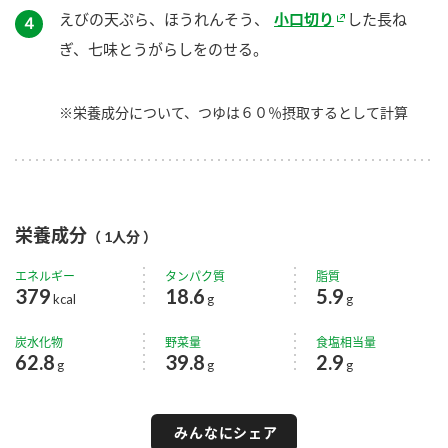
えびの天ぷら、ほうれんそう、
小口切り
した長ね
４
ぎ、七味とうがらしをのせる。
※栄養成分について、つゆは６０％摂取するとして計算
栄養成分
（ 1人分 ）
エネルギー
タンパク質
脂質
379
18.6
5.9
kcal
g
g
炭水化物
野菜量
食塩相当量
62.8
39.8
2.9
g
g
g