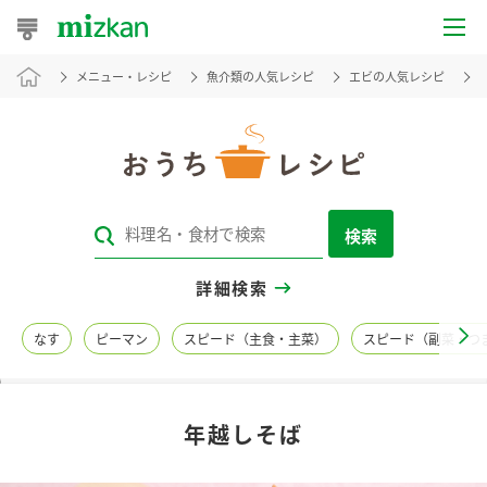
メニュー・レシピ
魚介類の人気レシピ
エビの人気レシピ
おうちレシピ
おすすめレシピ
レシピ特集
検索
レシピカテゴリ一覧
詳細検索
商品からレシピを探す
なす
ピーマン
スピード（主食・主菜）
スピード（副菜・つ
レシピ名特集
年越しそば
商品情報