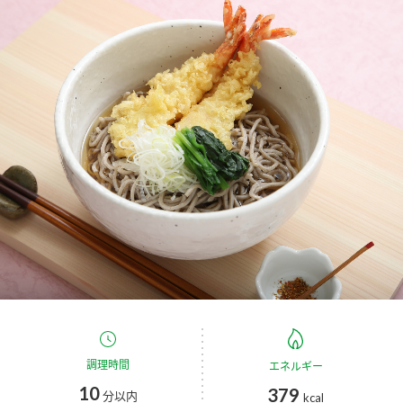
商品カテゴリ
新商品一覧
酢
調味酢
キャンペーン情報
お酢ドリンク
ぽん酢
ブランド・スペシャルサイト
ブランド・スペシャルサイト トップ
みりん風・料理酒
鍋用調味料
商品ブランドサイト
企業情報
Fibee（ファイビー）
国内事業概要
くらしプラ酢
つゆ
たれ
カンタン酢
ミツカングループについて
お酢ドリンク
ミツカンを知る
企業理念
スープ
中華
調理時間
味ぽん
エネルギー
10
379
分以内
kcal
ぽん酢