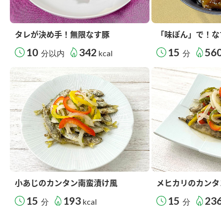
タレが決め手！無限なす豚
「味ぽん」で！な
10
342
15
56
分以内
kcal
分
小あじのカンタン南蛮漬け風
メヒカリのカンタ
15
193
15
23
分
kcal
分