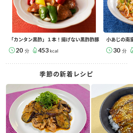
「カンタン黒酢」１本！揚げない黒酢酢豚
小あじの南
20
453
30
分
kcal
分
季節の新着レシピ