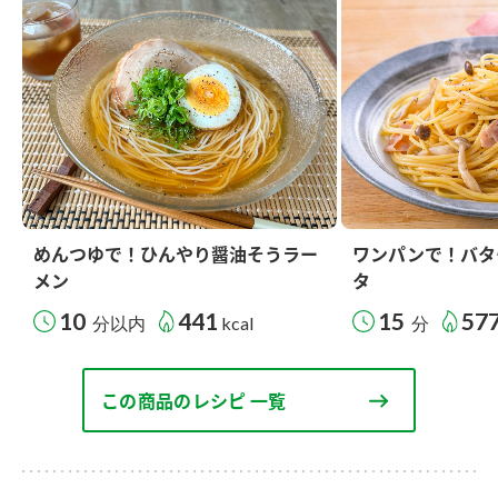
めんつゆで！ひんやり醤油そうラー
ワンパンで！バタ
メン
タ
10
441
15
57
分以内
kcal
分
この商品のレシピ 一覧