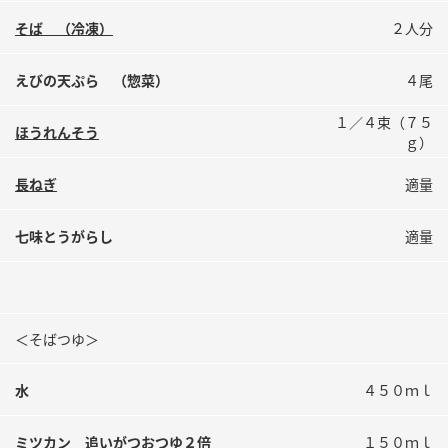
鍋奉行マニュアル
ミツカン公式通販
そば （冷凍）
２人分
ミツカンのCM
キッザニア東京「ぽん酢工房」
えびの天ぷら （惣菜）
４尾
ロングセラー商品 ＋ おすすめレシピ
人気商品 ＋ おすすめレシピ
１／４束（７５
ほうれんそう
ｇ）
長ねぎ
適量
検索
七味とうがらし
適量
業務用サイト
ミツカングループについて
製造所固有記号一覧
＜そばつゆ＞
水
４５０ｍｌ
ミツカン 追いがつおつゆ２倍
１５０ｍｌ