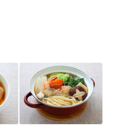
セプトをご紹介しま
た社会貢献
す。
ていまし
大切にして
おいしさと健康への
け
おすしの素
炊き込みご飯の素
米飯用調味液
取り組み
ョン宣言」
ミツカンの研究成果と
た各部門の
おいしさと健康に役立
ご紹介しま
つ情報をご紹介しま
す。
お酢ドリンク
味ぽん
ぽん酢