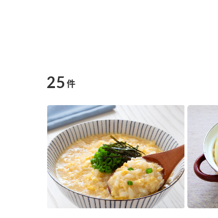
25
件
F