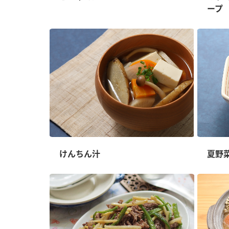
ープ
けんちん汁
夏野