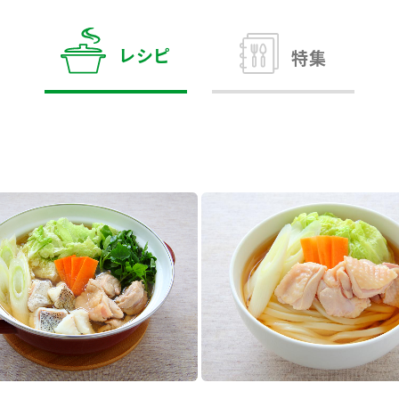
す。
テーマとし
活動を行っ
た。
レシピ
特集
MIM（ミツカンミュ
各部門が
スープ
中華
クイック調味料
レモン果汁
ふりか
ージアム）
いること
ミツカンの酢づくりの
「未来ビジ
歴史などが学べる体験
実現に向け
型博物館です。
取り組みを
す。
納豆
Fibee
キッザニア東京「ぽ
ん酢工房」
味ぽんやお酢について
楽しく学べるパビリオ
ンです。
ibee（ファイビ
くらしプラ酢
カンタン酢