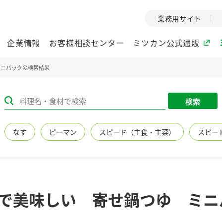
業務用サイト
企業情報
お客様相談センター
ミツカン公式通販
ミニパックの検索結果
ミツカングループについて
検索
企業理念
ミツカンの
なす
ピーマン
スピード（主食・主菜）
スピー
ミツカングループの企
創業から現在
業理念をご紹介しま
ツカンの変革
す。
歴史をご紹介
ご紹介します。
環境への取り組み
水の文化
まで美味しい 寄せ鍋つゆ ミニ
（アーカ
酢
調味酢
お酢ドリンク
ぽん酢
みりん風・
ミツカンの環境への取
り組みをご紹介しま
1999年