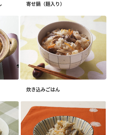
ん
寄せ鍋（麺入り）
納豆の豆知識
鍋奉行マニュアル
ミツカンのCM
炊き込みごはん