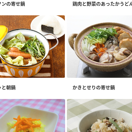
）
ソンの寄せ鍋
鶏肉と野菜のあったかうど
酢を知ろう！
すしラボ
ぽん酢サワー
ッと朝鍋
かきとせりの寄せ鍋