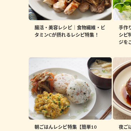
腸活・美容レシピ｜食物繊維・ビ
手作
タミンCが摂れるレシピ特集！
シピ
ジを
朝ごはんレシピ特集【簡単10
夜ご