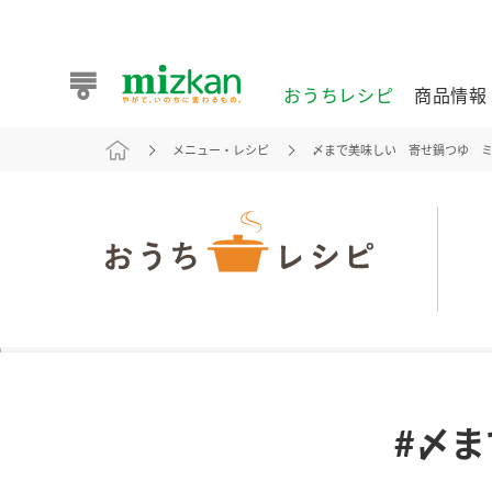
おうちレシピ
商品情報
メニュー・レシピ
〆まで美味しい 寄せ鍋つゆ 
おうちレシピ
商品情報 トップ
企業情報 トップ
お客様相談センター トップ
ミツカン公式通販
業務用サイト
また食べたいが見つかる。ミツカンからのおすすめレシピを
#〆
おうちレシピ トップ