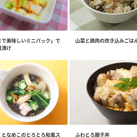
まで美味しいミニパック」で
山菜と鶏肉の炊き込みごは
浅漬け
くとなめこのとろとろ和風ス
ふわとろ親子丼