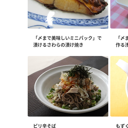
「〆まで美味しいミニパック」で
「〆
漬けるさわらの漬け焼き
作る
ピリ辛そば
もず