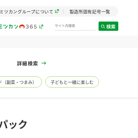
ミツカングループについて
製造所固有記号一覧
検索
製造所固有記号一覧
詳細検索
歴史
ド（副菜・つまみ）
子どもと一緒に楽しむ
までのミ
と挑戦の
します。
センター
ZENB initiative
パック
イブ）
料理酒
鍋用調味料
つゆ
たれ
植物を可能な限りまる
ごと使ったZENBのコン
設立。「水」を