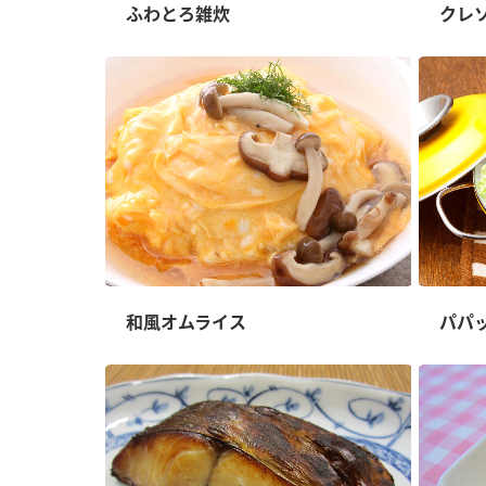
ー
ふわとろ雑炊
クレ
お
和風オムライス
パパ