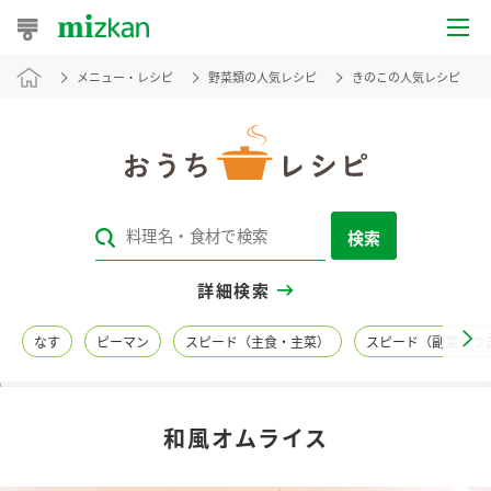
メニュー・レシピ
野菜類の人気レシピ
きのこの人気レシピ
おうちレシピ
おすすめレシピ
レシピ特集
検索
レシピカテゴリ一覧
詳細検索
商品からレシピを探す
なす
ピーマン
スピード（主食・主菜）
スピード（副菜・つ
レシピ名特集
和風オムライス
商品情報