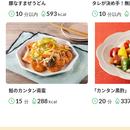
豚なすまぜうどん
タレが決め手！無
10
593
10
分以内
kcal
分以内
鮭のカンタン南蛮
「カンタン黒酢」
15
288
20
33
分
kcal
分