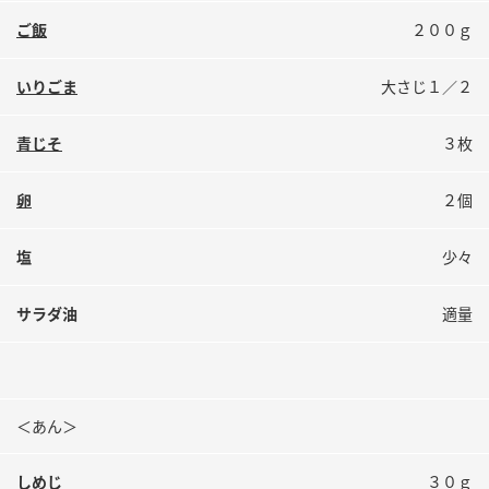
鍋奉行マニュアル
ミツカン公式通販
ご飯
２００ｇ
ミツカンのCM
キッザニア東京「ぽん酢工房」
いりごま
大さじ１／２
ロングセラー商品 ＋ おすすめレシピ
人気商品 ＋ おすすめレシピ
青じそ
３枚
卵
２個
検索
塩
少々
業務用サイト
ミツカングループについて
製造所固有記号一覧
サラダ油
適量
＜あん＞
しめじ
３０ｇ