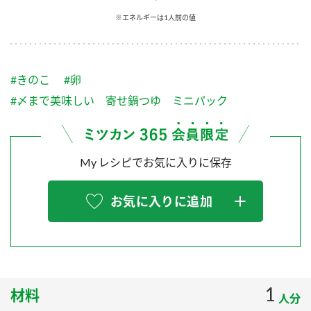
採用情報
環境への取り組み
※エネルギーは1人前の値
かおりの蔵
ミツカンの歴史
クイック調味料
レモン果汁
ニュースリリース
つゆ
水の文化センター（アーカイブ）
鍋なび
#きのこ
#卵
ふりかけ
おすしの素
お客様相談センター
納豆のサイト
#〆まで美味しい 寄せ鍋つゆ ミニパック
ZENB initiative
PIN印
お客様の声をいかしました
炊き込みご飯の素
米飯用調味液
三ツ判山吹
My レシピでお気に入りに保存
販売終了製品のご案内
千夜
MIM（ミツカンミュージアム）
納豆
Fibee
よくあるご質問
お気に入りに追加
スペシャルサイト
お酢を知ろう！
各部門が大切にしていること
お問い合わせ
すしラボ
地図から取り扱い店舗を探す
ぽん酢サワー
おいしさと健康への取り組み
1
材料
納豆の豆知識
人分