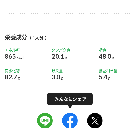
栄養成分
（ 1人分 ）
エネルギー
タンパク質
脂質
865
20.1
48.0
kcal
g
g
炭水化物
野菜量
食塩相当量
82.7
3.0
5.4
g
g
g