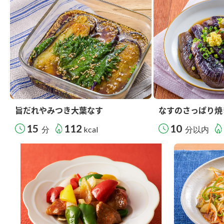
旨だれやみつき大葉なす
なすのさっぱり焼
15
112
10
分
kcal
分以内