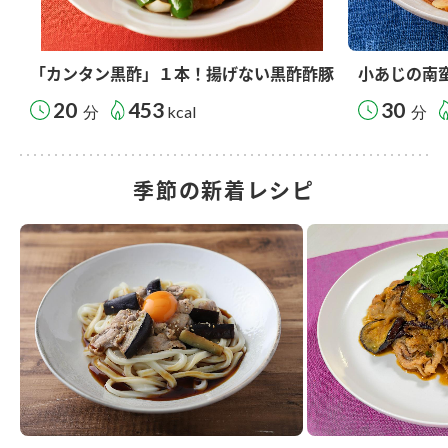
「カンタン黒酢」１本！揚げない黒酢酢豚
小あじの南
20
453
30
分
kcal
分
季節の新着レシピ