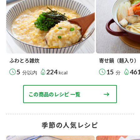
ふわとろ雑炊
寄せ鍋（麺入り）
5
224
15
46
分以内
kcal
分
この商品のレシピ 一覧
季節の人気レシピ