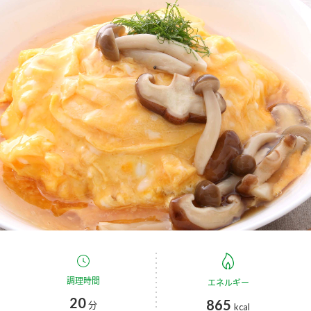
商品カテゴリ
新商品一覧
酢
調味酢
キャンペーン情報
お酢ドリンク
ぽん酢
ブランド・スペシャルサイト
ブランド・スペシャルサイト トップ
みりん風・料理酒
鍋用調味料
商品ブランドサイト
企業情報
Fibee（ファイビー）
国内事業概要
くらしプラ酢
つゆ
たれ
カンタン酢
ミツカングループについて
お酢ドリンク
ミツカンを知る
企業理念
スープ
中華
調理時間
エネルギー
味ぽん
20
865
分
kcal
ぽん酢