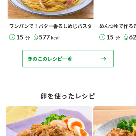
ワンパンで！バター香るしめじパスタ
めんつゆで作る
15
577
15
6
分
kcal
分
きのこのレシピ一覧
卵を使ったレシピ