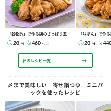
「穀物酢」で作る鶏のさっぱり煮
「味ぽん」で作る
20
460
20
44
分
kcal
分
卵のレシピ一覧
〆まで美味しい 寄せ鍋つゆ ミニパ
ックを使ったレシピ