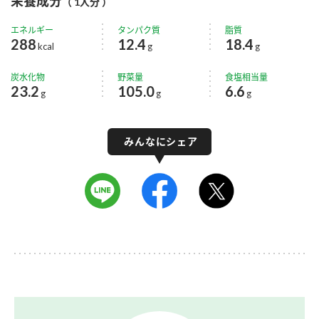
栄養成分
（ 1人分 ）
エネルギー
タンパク質
脂質
288
12.4
18.4
kcal
g
g
炭水化物
野菜量
食塩相当量
23.2
105.0
6.6
g
g
g