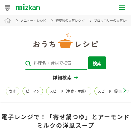
メニュー・レシピ
野菜類の人気レシピ
ブロッコリーの人気レシ
おうちレシピ
おすすめレシピ
レシピ特集
検索
レシピカテゴリ一覧
詳細検索
商品からレシピを探す
なす
ピーマン
スピード（主食・主菜）
スピード（副菜・つ
レシピ名特集
電子レンジで！「寄せ鍋つゆ」とアーモンド
商品情報
ミルクの洋風スープ