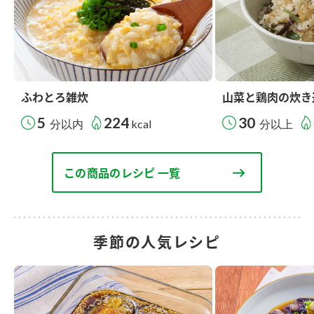
ふわとろ雑炊
山菜と鶏肉の炊き
5
224
30
分以内
kcal
分以上
この商品のレシピ 一覧
季節の人気レシピ