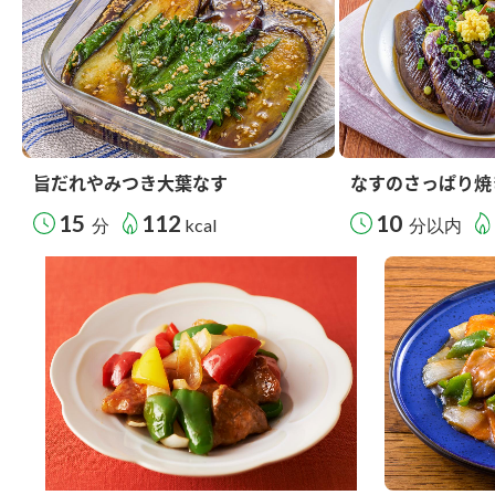
旨だれやみつき大葉なす
なすのさっぱり焼
15
112
10
分
kcal
分以内