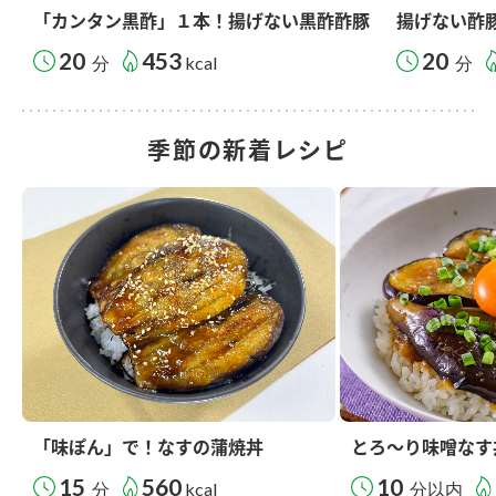
「カンタン黒酢」１本！揚げない黒酢酢豚
揚げない酢
20
453
20
分
kcal
分
季節の新着レシピ
「味ぽん」で！なすの蒲焼丼
とろ～り味噌なす
15
560
10
分
kcal
分以内