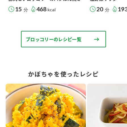
15
468
20
19
分
kcal
分
ブロッコリーのレシピ一覧
かぼちゃを使ったレシピ