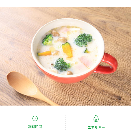
商品カテゴリ
新商品一覧
酢
調味酢
キャンペーン情報
お酢ドリンク
ぽん酢
ブランド・スペシャルサイト
ブランド・スペシャルサイト トップ
みりん風・料理酒
鍋用調味料
商品ブランドサイト
企業情報
Fibee（ファイビー）
国内事業概要
くらしプラ酢
つゆ
たれ
カンタン酢
ミツカングループについて
お酢ドリンク
ミツカンを知る
企業理念
スープ
中華
味ぽん
調理時間
エネルギー
ぽん酢