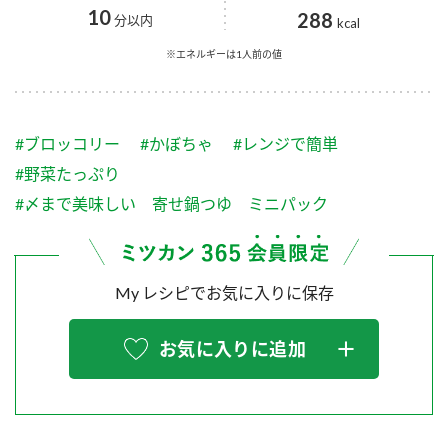
採用情報
環境への取り組み
10
288
分以内
kcal
かおりの蔵
ミツカンの歴史
クイック調味料
レモン果汁
ニュースリリース
※エネルギーは1人前の値
つゆ
水の文化センター（アーカイブ）
鍋なび
ふりかけ
おすしの素
お客様相談センター
納豆のサイト
#ブロッコリー
#かぼちゃ
#レンジで簡単
ZENB initiative
PIN印
#野菜たっぷり
お客様の声をいかしました
炊き込みご飯の素
米飯用調味液
#〆まで美味しい 寄せ鍋つゆ ミニパック
三ツ判山吹
販売終了製品のご案内
千夜
MIM（ミツカンミュージアム）
納豆
Fibee
よくあるご質問
My レシピでお気に入りに保存
スペシャルサイト
お酢を知ろう！
各部門が大切にしていること
お問い合わせ
お気に入りに追加
すしラボ
地図から取り扱い店舗を探す
ぽん酢サワー
おいしさと健康への取り組み
納豆の豆知識