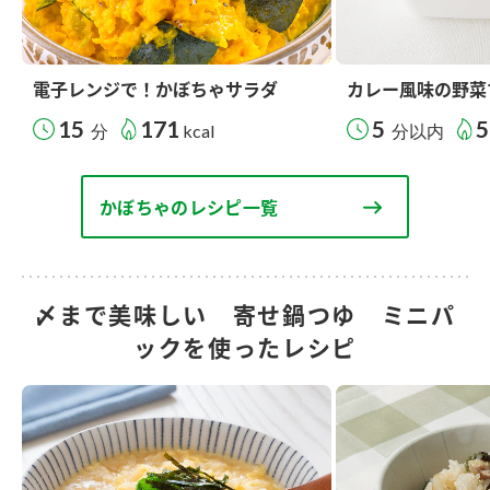
電子レンジで！かぼちゃサラダ
カレー風味の野菜
15
171
5
5
分
kcal
分以内
かぼちゃのレシピ一覧
〆まで美味しい 寄せ鍋つゆ ミニパ
ックを使ったレシピ