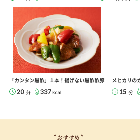
「カンタン黒酢」１本！揚げない黒酢酢豚
メヒカリの
20
337
15
分
kcal
分