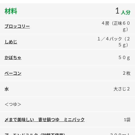
鍋奉行マニュアル
ミツカン公式通販
1
材料
人分
ミツカンのCM
キッザニア東京「ぽん酢工房」
４房（正味６０
ロングセラー商品 ＋ おすすめレシピ
ブロッコリー
ｇ）
人気商品 ＋ おすすめレシピ
１／４パック（２
しめじ
５ｇ）
かぼちゃ
５０ｇ
検索
ベーコン
２枚
業務用サイト
ミツカングループについて
製造所固有記号一覧
水
大さじ２
＜つゆ＞
〆まで美味しい 寄せ鍋つゆ ミニパック
1袋