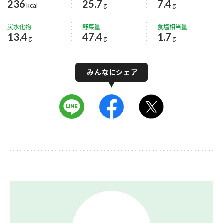
236
25.7
7.4
kcal
g
g
炭水化物
野菜量
食塩相当量
13.4
47.4
1.7
g
g
g