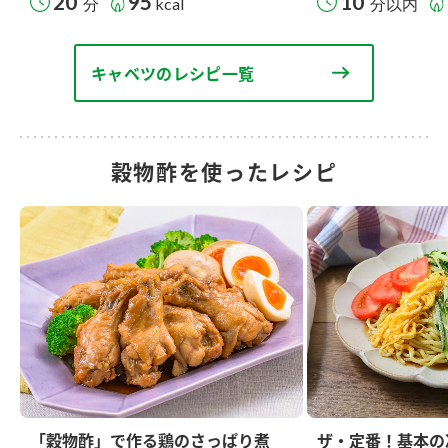
20
95
10
分
kcal
分以内
キャベツのレシピ一覧
穀物酢を使ったレシピ
「穀物酢」で作る鶏のさっぱり煮
ザ・定番！基本の