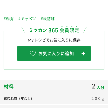
採用情報
環境への取り組み
かおりの蔵
ミツカンの歴史
クイック調味料
レモン果汁
ニュースリリース
つゆ
#鶏胸
#キャベツ
#穀物酢
水の文化センター（アーカイブ）
鍋なび
ふりかけ
おすしの素
お客様相談センター
納豆のサイト
My レシピでお気に入りに保存
ZENB initiative
PIN印
お客様の声をいかしました
炊き込みご飯の素
米飯用調味液
三ツ判山吹
お気に入りに追加
販売終了製品のご案内
千夜
MIM（ミツカンミュージアム）
納豆
Fibee
よくあるご質問
スペシャルサイト
お酢を知ろう！
各部門が大切にしていること
お問い合わせ
2
材料
すしラボ
人分
地図から取り扱い店舗を探す
ぽん酢サワー
鶏むね肉（皮なし）
２００ｇ
おいしさと健康への取り組み
納豆の豆知識