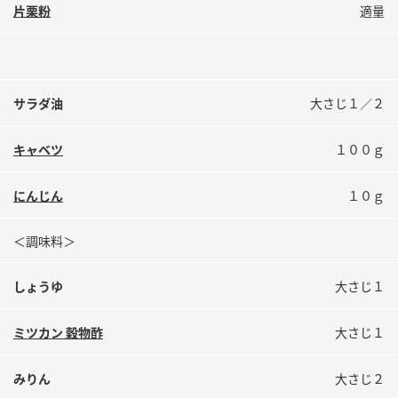
鍋奉行マニュアル
片栗粉
適量
ミツカン公式通販
ミツカンのCM
キッザニア東京「ぽん酢工房」
ロングセラー商品 ＋ おすすめレシピ
サラダ油
大さじ１／２
人気商品 ＋ おすすめレシピ
キャベツ
１００ｇ
検索
にんじん
１０ｇ
業務用サイト
ミツカングループについて
製造所固有記号一覧
＜調味料＞
しょうゆ
大さじ１
ミツカン 穀物酢
大さじ１
みりん
大さじ２