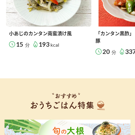
小あじのカンタン南蛮漬け風
「カンタン黒酢」
豚
15
193
分
kcal
20
33
分