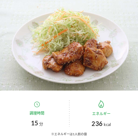
商品カテゴリ
新商品一覧
酢
調味酢
キャンペーン情報
お酢ドリンク
ぽん酢
ブランド・スペシャルサイト
ブランド・スペシャルサイト トップ
みりん風・料理酒
鍋用調味料
商品ブランドサイト
企業情報
Fibee（ファイビー）
国内事業概要
くらしプラ酢
つゆ
たれ
カンタン酢
ミツカングループについて
調理時間
エネルギー
お酢ドリンク
15
236
ミツカンを知る
企業理念
分
スープ
中華
kcal
味ぽん
※エネルギーは1人前の値
ぽん酢