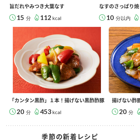
旨だれやみつき大葉なす
なすのさっぱり焼
15
112
10
分
kcal
分以内
「カンタン黒酢」１本！揚げない黒酢酢豚
揚げない酢
20
453
20
分
kcal
分
季節の新着レシピ