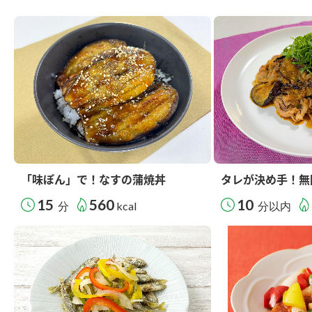
「味ぽん」で！なすの蒲焼丼
タレが決め手！無
15
560
10
分
kcal
分以内