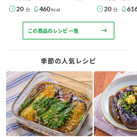
20
460
20
61
分
kcal
分
この商品のレシピ 一覧
季節の人気レシピ