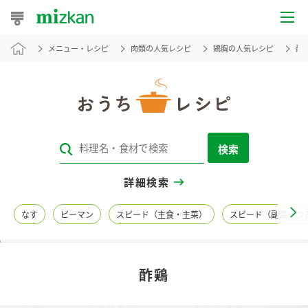
メニュー・レシピ
肉類の人気レシピ
鶏胸の人気レシピ
酢
おうちレシピ
おすすめレシピ
レシピ特集
検索
レシピカテゴリ一覧
詳細検索
商品からレシピを探す
なす
ピーマン
スピード（主食・主菜）
スピード（副菜・つ
レシピ名特集
酢鶏
商品情報