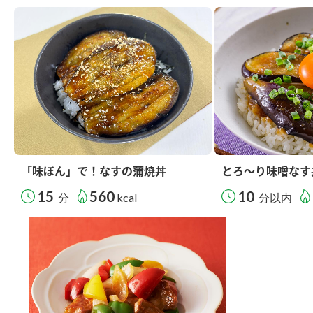
「味ぽん」で！なすの蒲焼丼
とろ～り味噌なす
15
560
10
分
kcal
分以内