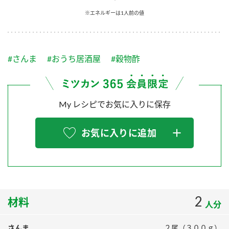
採用情報
環境への取り組み
※エネルギーは1人前の値
かおりの蔵
ミツカンの歴史
クイック調味料
レモン果汁
ニュースリリース
つゆ
水の文化センター（アーカイブ）
鍋なび
#さんま
#おうち居酒屋
#穀物酢
ふりかけ
おすしの素
お客様相談センター
納豆のサイト
ZENB initiative
PIN印
お客様の声をいかしました
炊き込みご飯の素
米飯用調味液
My レシピでお気に入りに保存
三ツ判山吹
販売終了製品のご案内
千夜
MIM（ミツカンミュージアム）
お気に入りに追加
納豆
Fibee
よくあるご質問
スペシャルサイト
お酢を知ろう！
各部門が大切にしていること
お問い合わせ
すしラボ
地図から取り扱い店舗を探す
2
ぽん酢サワー
材料
人分
おいしさと健康への取り組み
納豆の豆知識
さんま
２尾（３００ｇ）