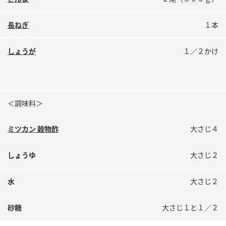
鍋奉行マニュアル
ミツカン公式通販
ミツカンのCM
キッザニア東京「ぽん酢工房」
長ねぎ
１本
ロングセラー商品 ＋ おすすめレシピ
しょうが
１／２かけ
人気商品 ＋ おすすめレシピ
検索
＜調味料＞
ミツカン 穀物酢
大さじ４
業務用サイト
ミツカングループについて
製造所固有記号一覧
しょうゆ
大さじ２
水
大さじ２
砂糖
大さじ１と１／２