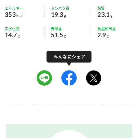
エネルギー
タンパク質
脂質
353
19.3
23.1
kcal
g
g
炭水化物
野菜量
食塩相当量
14.7
51.5
2.9
g
g
g