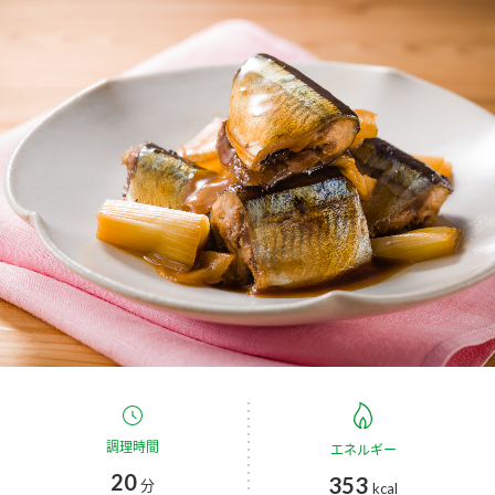
商品カテゴリ
新商品一覧
酢
調味酢
キャンペーン情報
お酢ドリンク
ぽん酢
ブランド・スペシャルサイト
ブランド・スペシャルサイト トップ
みりん風・料理酒
鍋用調味料
商品ブランドサイト
企業情報
Fibee（ファイビー）
国内事業概要
くらしプラ酢
つゆ
たれ
カンタン酢
ミツカングループについて
お酢ドリンク
ミツカンを知る
企業理念
スープ
中華
調理時間
エネルギー
味ぽん
20
353
分
kcal
ぽん酢