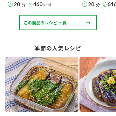
20
460
20
61
分
kcal
分
この商品のレシピ 一覧
季節の人気レシピ