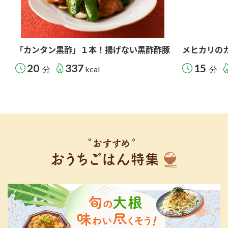
「カンタン黒酢」１本！揚げない黒酢酢豚
メヒカリの
20
337
15
分
kcal
分