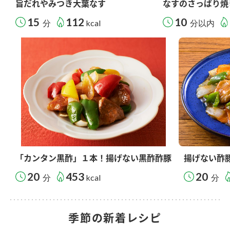
旨だれやみつき大葉なす
なすのさっぱり焼
15
112
10
分
kcal
分以内
「カンタン黒酢」１本！揚げない黒酢酢豚
揚げない酢
20
453
20
分
kcal
分
季節の新着レシピ