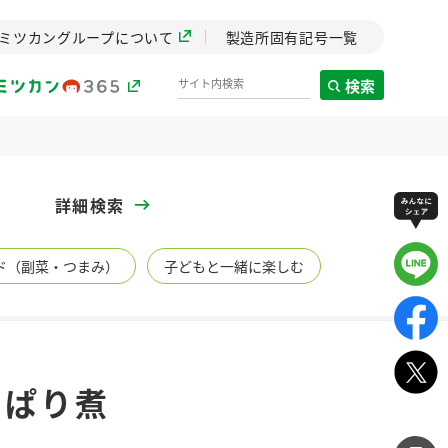
ミツカングループについて
製造所固有記号一覧
検索
製造所固有記号一覧
詳細検索
歴史
ド（副菜・つまみ）
子どもと一緒に楽しむ
までのミ
と挑戦の
します。
センター
ZENB initiative
っぱり煮
イブ）
料理酒
鍋用調味料
つゆ
たれ
植物を可能な限りまる
ごと使ったZENBのコン
設立。「水」を