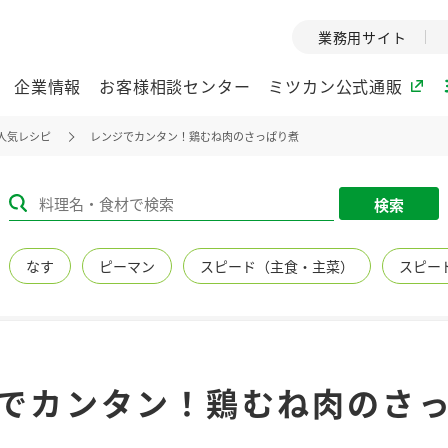
業務用サイト
企業情報
お客様相談センター
ミツカン公式通販
人気レシピ
レンジでカンタン！鶏むね肉のさっぱり煮
ミツカングループについて
検索
企業理念
ミツカンの
なす
ピーマン
スピード（主食・主菜）
スピー
ミツカングループの企
創業から現在
業理念をご紹介しま
ツカンの変革
す。
歴史をご紹介
ご紹介します。
環境への取り組み
水の文化
でカンタン！鶏むね肉のさ
（アーカ
酢
調味酢
お酢ドリンク
ぽん酢
みりん風・
ミツカンの環境への取
り組みをご紹介しま
1999年