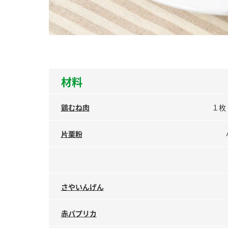
ー
材料
お
鶏むね肉
１枚
片栗粉
さやいんげん
赤パプリカ