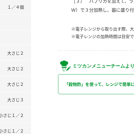
［３］ パプリカを加えて、ラ
１／４個
Ｗ）で３分加熱し、器に盛り付
※電子レンジから取り出す際、大
※電子レンジの加熱時間は目安で
大さじ２
ミツカンメニューチームよ
大さじ２
大さじ２
「穀物酢」を使って、レンジで簡単
大さじ３
小さじ１／２
小さじ１／２