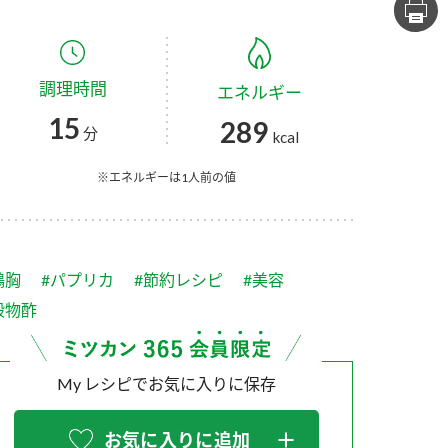
セプトをご紹介しま
た社会貢献
す。
ていまし
調理時間
エネルギー
大切にして
おいしさと健康への
け
おすしの素
炊き込みご飯の素
米飯用調味液
15
289
取り組み
分
kcal
ョン宣言」
ミツカンの研究成果と
た各部門の
おいしさと健康に役立
※エネルギーは1人前の値
ご紹介しま
つ情報をご紹介しま
す。
鶏胸
#パプリカ
#節約レシピ
#美容
穀物酢
My レシピでお気に入りに保存
お酢ドリンク
味ぽん
ぽん酢
お気に入りに追加