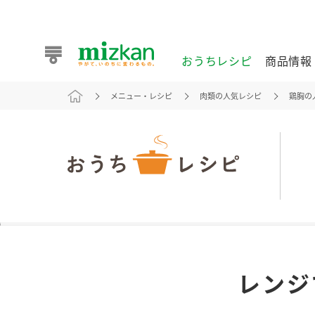
おうちレシピ
商品情報
メニュー・レシピ
肉類の人気レシピ
鶏胸の
おうちレシピ
商品情報 トップ
企業情報 トップ
お客様相談センター トップ
ミツカン公式通販
業務用サイト
また食べたいが見つかる。ミツカンからのおすすめレシピを
レンジ
おうちレシピ トップ