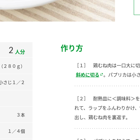
）
作り方
2
人分
酢を知ろう！
すしラボ
ぽん酢サワー
［１］ 鶏むね肉は一口大に切
（２８０ｇ）
斜めに切る
。パプリカは小
小さじ１／２
［２］ 耐熱皿に＜調味料＞を
れて、ラップをふんわりかけ、
３本
出し、鶏むね肉を裏返す。
１／４個