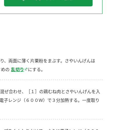
納豆の豆知識
鍋奉行マニュアル
ミツカンのCM
り、両面に薄く片栗粉をまぶす。さやいんげんは
さめの
乱切り
にする。
混ぜ合わせ、［１］の鶏むね肉とさやいんげんを入
電子レンジ（６００Ｗ）で３分加熱する。一度取り