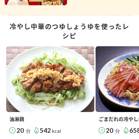
冷やし中華のつゆしょうゆを使ったレ
シピ
油淋鶏
ごまだれの冷やし
20
542
20
65
分
kcal
分