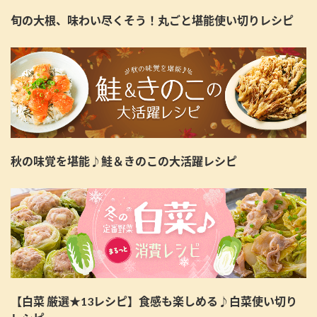
旬の大根、味わい尽くそう！丸ごと堪能使い切りレシピ
秋の味覚を堪能♪鮭＆きのこの大活躍レシピ
【白菜 厳選★13レシピ】食感も楽しめる♪白菜使い切り