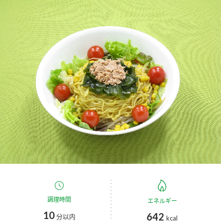
商品カテゴリ
新商品一覧
酢
調味酢
キャンペーン情報
お酢ドリンク
ぽん酢
ブランド・スペシャルサイト
ブランド・スペシャルサイト トップ
みりん風・料理酒
鍋用調味料
商品ブランドサイト
企業情報
Fibee（ファイビー）
国内事業概要
くらしプラ酢
つゆ
たれ
カンタン酢
ミツカングループについて
お酢ドリンク
ミツカンを知る
企業理念
スープ
中華
調理時間
エネルギー
味ぽん
10
642
分以内
kcal
ぽん酢