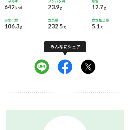
エネルギー
タンパク質
脂質
642
23.9
12.7
kcal
g
g
炭水化物
野菜量
食塩相当量
106.3
232.5
5.1
g
g
g