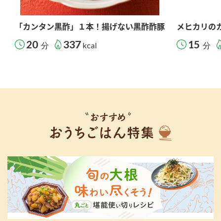
「カンタン黒酢」１本！揚げない黒酢酢豚
メヒカリの
20
337
15
分
kcal
分