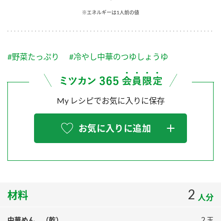
採用情報
環境への取り組み
※エネルギーは1人前の値
かおりの蔵
ミツカンの歴史
クイック調味料
レモン果汁
ニュースリリース
つゆ
水の文化センター（アーカイブ）
鍋なび
#野菜たっぷり
#冷やし中華のつゆしょうゆ
ふりかけ
おすしの素
お客様相談センター
納豆のサイト
ZENB initiative
PIN印
お客様の声をいかしました
炊き込みご飯の素
米飯用調味液
My レシピでお気に入りに保存
三ツ判山吹
販売終了製品のご案内
千夜
MIM（ミツカンミュージアム）
お気に入りに追加
納豆
Fibee
よくあるご質問
スペシャルサイト
お酢を知ろう！
各部門が大切にしていること
お問い合わせ
すしラボ
地図から取り扱い店舗を探す
2
ぽん酢サワー
材料
人分
おいしさと健康への取り組み
納豆の豆知識
中華めん （乾）
２玉