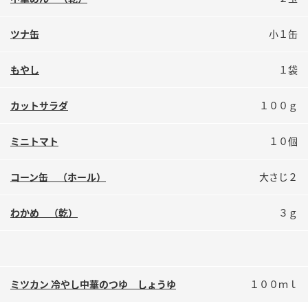
鍋奉行マニュアル
ミツカン公式通販
ミツカンのCM
キッザニア東京「ぽん酢工房」
ツナ缶
小１缶
ロングセラー商品 ＋ おすすめレシピ
もやし
１袋
人気商品 ＋ おすすめレシピ
カットサラダ
１００ｇ
検索
ミニトマト
１０個
コーン缶 （ホール）
大さじ２
業務用サイト
ミツカングループについて
製造所固有記号一覧
わかめ （乾）
３ｇ
ミツカン 冷やし中華のつゆ しょうゆ
１００ｍｌ