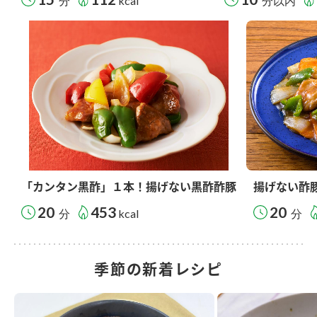
分
kcal
分以内
「カンタン黒酢」１本！揚げない黒酢酢豚
揚げない酢
20
453
20
分
kcal
分
季節の新着レシピ