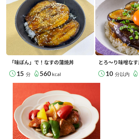
「味ぽん」で！なすの蒲焼丼
とろ～り味噌なす
15
560
10
分
kcal
分以内