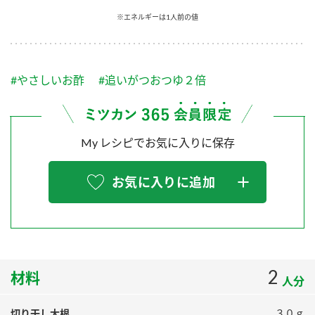
採用情報
環境への取り組み
※エネルギーは1人前の値
かおりの蔵
ミツカンの歴史
クイック調味料
レモン果汁
ニュースリリース
つゆ
水の文化センター（アーカイブ）
鍋なび
#やさしいお酢
#追いがつおつゆ２倍
ふりかけ
おすしの素
お客様相談センター
納豆のサイト
ZENB initiative
PIN印
お客様の声をいかしました
炊き込みご飯の素
米飯用調味液
My レシピでお気に入りに保存
三ツ判山吹
販売終了製品のご案内
千夜
MIM（ミツカンミュージアム）
お気に入りに追加
納豆
Fibee
よくあるご質問
スペシャルサイト
お酢を知ろう！
各部門が大切にしていること
お問い合わせ
すしラボ
地図から取り扱い店舗を探す
2
ぽん酢サワー
材料
人分
おいしさと健康への取り組み
納豆の豆知識
切り干し大根
３０ｇ