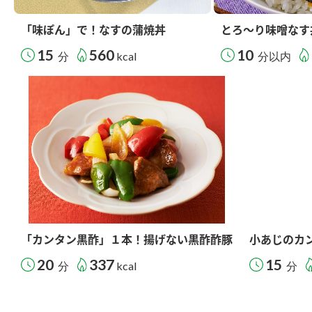
「味ぽん」で！なすの蒲焼丼
とろ～り味噌なす
15
560
10
分
kcal
分以内
「カンタン黒酢」１本！揚げない黒酢酢豚
小あじのカ
20
337
15
分
kcal
分