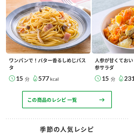
ワンパンで！バター香るしめじパス
人参が甘くておい
タ
参サラダ
15
577
15
23
分
kcal
分
この商品のレシピ 一覧
季節の人気レシピ