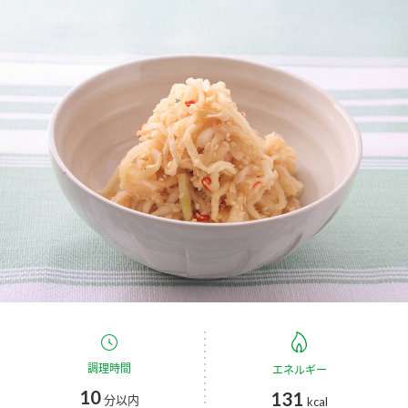
商品カテゴリ
新商品一覧
酢
調味酢
キャンペーン情報
お酢ドリンク
ぽん酢
ブランド・スペシャルサイト
ブランド・スペシャルサイト トップ
みりん風・料理酒
鍋用調味料
商品ブランドサイト
企業情報
Fibee（ファイビー）
国内事業概要
くらしプラ酢
つゆ
たれ
カンタン酢
ミツカングループについて
お酢ドリンク
ミツカンを知る
企業理念
スープ
中華
調理時間
エネルギー
味ぽん
10
131
分以内
kcal
ぽん酢