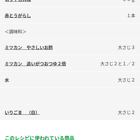
鍋奉行マニュアル
ミツカン公式通販
ミツカンのCM
キッザニア東京「ぽん酢工房」
赤とうがらし
１本
ロングセラー商品 ＋ おすすめレシピ
＜調味料＞
人気商品 ＋ おすすめレシピ
ミツカン やさしいお酢
大さじ３
ミツカン 追いがつおつゆ２倍
大さじ２と１／２
検索
水
大さじ２
業務用サイト
ミツカングループについて
製造所固有記号一覧
いりごま （白）
大さじ２
このレシピに使われている商品