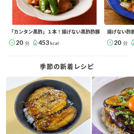
「カンタン黒酢」１本！揚げない黒酢酢豚
揚げない酢
20
453
20
分
kcal
分
季節の新着レシピ