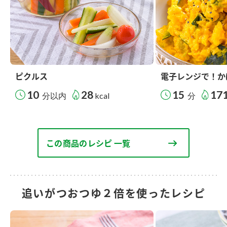
ピクルス
電子レンジで！か
10
28
15
17
分以内
kcal
分
この商品のレシピ 一覧
追いがつおつゆ２倍を使ったレシピ