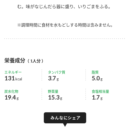
む。味がなじんだら器に盛り、いりごまをふる。
※調理時間に食材を水もどしする時間は含みません。
栄養成分
（ 1人分 ）
エネルギー
タンパク質
脂質
131
3.7
5.0
kcal
g
g
炭水化物
野菜量
食塩相当量
19.4
15.3
1.7
g
g
g