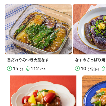
旨だれやみつき大葉なす
なすのさっぱり焼
15
112
10
分
kcal
分以内