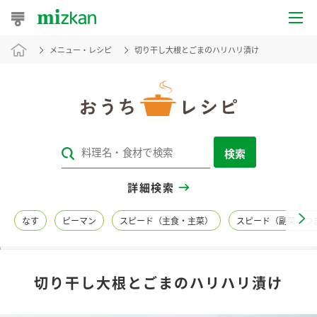
メニュー・レシピ
切り干し大根とごまのハリハリ漬け
おうちレシピ
おすすめレシピ
レシピ特集
検索
レシピカテゴリ一覧
詳細検索
商品からレシピを探す
なす
ピーマン
スピード（主食・主菜）
スピード（副菜・つ
レシピ名特集
切り干し大根とごまのハリハリ漬け
商品情報