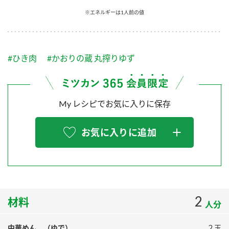
採用情報
環境への取り組み
※エネルギーは1人前の値
かおりの蔵
ミツカンの歴史
クイック調味料
レモン果汁
ニュースリリース
つゆ
水の文化センター（アーカイブ）
鍋なび
#ひき肉
#かおりの蔵 丸搾りゆず
ふりかけ
おすしの素
お客様相談センター
納豆のサイト
ZENB initiative
PIN印
お客様の声をいかしました
炊き込みご飯の素
米飯用調味液
My レシピでお気に入りに保存
三ツ判山吹
販売終了製品のご案内
千夜
MIM（ミツカンミュージアム）
お気に入りに追加
納豆
Fibee
よくあるご質問
スペシャルサイト
お酢を知ろう！
各部門が大切にしていること
お問い合わせ
すしラボ
地図から取り扱い店舗を探す
2
ぽん酢サワー
材料
人分
おいしさと健康への取り組み
納豆の豆知識
中華めん （ゆで）
２玉