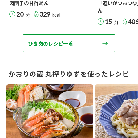
肉団子の甘酢あん
「追いがつおつゆ
ん
20
329
分
kcal
15
40
分
ひき肉のレシピ一覧
かおりの蔵 丸搾りゆずを使ったレシピ