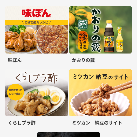
味ぽん
かおりの蔵
くらしプラ酢
ミツカン 納豆のサイト