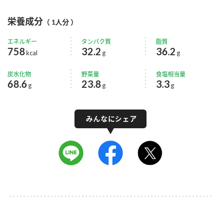
栄養成分
（ 1人分 ）
エネルギー
タンパク質
脂質
758
32.2
36.2
kcal
g
g
炭水化物
野菜量
食塩相当量
68.6
23.8
3.3
g
g
g