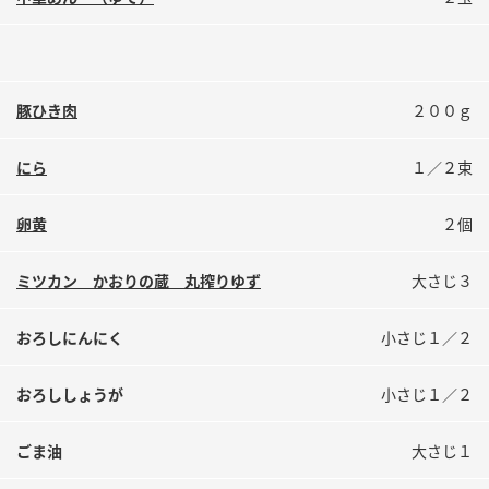
鍋奉行マニュアル
ミツカン公式通販
ミツカンのCM
キッザニア東京「ぽん酢工房」
ロングセラー商品 ＋ おすすめレシピ
豚ひき肉
２００ｇ
人気商品 ＋ おすすめレシピ
にら
１／２束
検索
卵黄
２個
ミツカン かおりの蔵 丸搾りゆず
大さじ３
業務用サイト
ミツカングループについて
製造所固有記号一覧
おろしにんにく
小さじ１／２
おろししょうが
小さじ１／２
ごま油
大さじ１