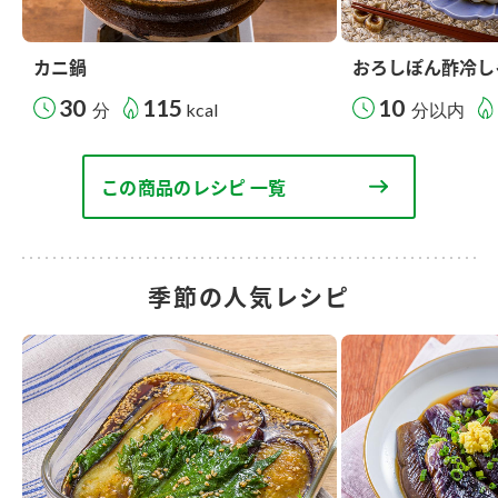
カニ鍋
おろしぽん酢冷し
30
115
10
分
kcal
分以内
この商品のレシピ 一覧
季節の人気レシピ