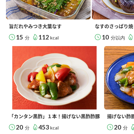
旨だれやみつき大葉なす
なすのさっぱり焼
15
112
10
分
kcal
分以内
「カンタン黒酢」１本！揚げない黒酢酢豚
揚げない酢
20
453
20
分
kcal
分