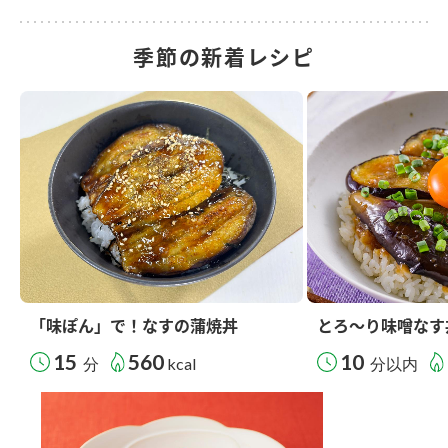
季節の新着レシピ
「味ぽん」で！なすの蒲焼丼
とろ～り味噌なす
15
560
10
分
kcal
分以内