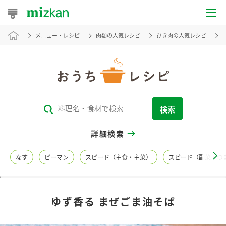
メニュー・レシピ
肉類の人気レシピ
ひき肉の人気レシピ
おうちレシピ
おすすめレシピ
レシピ特集
検索
レシピカテゴリ一覧
詳細検索
商品からレシピを探す
なす
ピーマン
スピード（主食・主菜）
スピード（副菜・つ
レシピ名特集
ゆず香る まぜごま油そば
商品情報