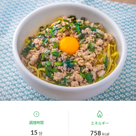
商品カテゴリ
新商品一覧
酢
調味酢
キャンペーン情報
お酢ドリンク
ぽん酢
ブランド・スペシャルサイト
ブランド・スペシャルサイト トップ
みりん風・料理酒
鍋用調味料
商品ブランドサイト
企業情報
Fibee（ファイビー）
国内事業概要
くらしプラ酢
つゆ
たれ
カンタン酢
ミツカングループについて
お酢ドリンク
ミツカンを知る
企業理念
スープ
中華
調理時間
エネルギー
味ぽん
15
758
分
kcal
ぽん酢