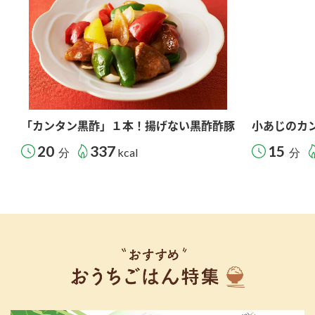
「カンタン黒酢」１本！揚げない黒酢酢豚
小あじのカ
20
337
15
分
kcal
分