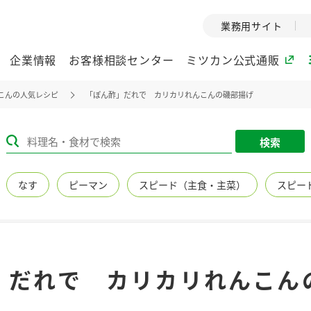
業務用サイト
企業情報
お客様相談センター
ミツカン公式通販
こんの人気レシピ
「ぽん酢」だれで カリカリれんこんの磯部揚げ
ミツカングループについて
検索
企業理念
ミツカンの
なす
ピーマン
スピード（主食・主菜）
スピー
ミツカングループの企
創業から現在
業理念をご紹介しま
ツカンの変革
す。
歴史をご紹介
ご紹介します。
環境への取り組み
水の文化
」だれで カリカリれんこん
（アーカ
酢
調味酢
お酢ドリンク
ぽん酢
みりん風・
ミツカンの環境への取
り組みをご紹介しま
1999年