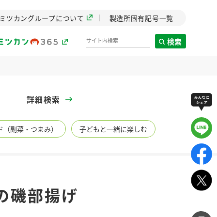
ミツカングループについて
製造所固有記号一覧
検索
製造所固有記号一覧
詳細検索
歴史
ド（副菜・つまみ）
子どもと一緒に楽しむ
までのミ
と挑戦の
します。
センター
ZENB initiative
の磯部揚げ
イブ）
料理酒
鍋用調味料
つゆ
たれ
植物を可能な限りまる
ごと使ったZENBのコン
設立。「水」を