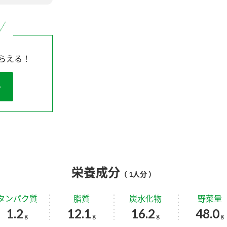
らえる！
栄養成分
（ 1人分 ）
タンパク質
脂質
炭水化物
野菜量
1.2
12.1
16.2
48.0
g
g
g
g