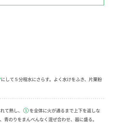
納豆の豆知識
鍋奉行マニュアル
ミツカンのCM
にして５分程水にさらす。よく水けをふき、片栗粉
入れて熱し、
を全体に火が通るまで上下を返しな
、青のりをまんべんなく混ぜ合わせ、器に盛る。