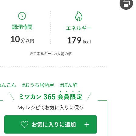
セプトをご紹介しま
た社会貢献
す。
ていまし
調理時間
エネルギー
大切にして
おいしさと健康への
け
おすしの素
炊き込みご飯の素
米飯用調味液
10
179
取り組み
分以内
kcal
ョン宣言」
ミツカンの研究成果と
た各部門の
おいしさと健康に役立
※エネルギーは1人前の値
ご紹介しま
つ情報をご紹介しま
す。
れんこん
#おうち居酒屋
#ぽん酢
My レシピでお気に入りに保存
お気に入りに追加
お酢ドリンク
味ぽん
ぽん酢