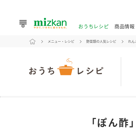
おうちレシピ
商品情報
メニュー・レシピ
野菜類の人気レシピ
れん
おうちレシピ
商品情報 トップ
企業情報 トップ
お客様相談センター トップ
ミツカン公式通販
業務用サイト
また食べたいが見つかる。ミツカンからのおすすめレシピを
「ぽん酢
おうちレシピ トップ