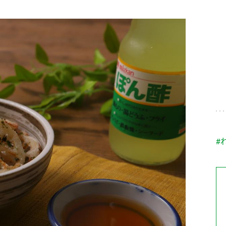
す。
テーマとし
活動を行っ
た。
MIM（ミツカンミュ
各部門が
スープ
中華
クイック調味料
レモン果汁
ふりか
ージアム）
いること
ミツカンの酢づくりの
「未来ビジ
歴史などが学べる体験
実現に向け
型博物館です。
取り組みを
す。
納豆
Fibee
キッザニア東京「ぽ
#
ん酢工房」
味ぽんやお酢について
楽しく学べるパビリオ
ンです。
ibee（ファイビ
くらしプラ酢
カンタン酢