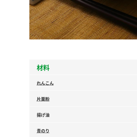
ー
お
材料
れんこん
片栗粉
揚げ油
青のり