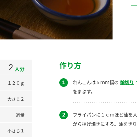
）
酢を知ろう！
すしラボ
ぽん酢サワー
作り方
2
人分
１
れんこんは５ｍｍ幅の
輪切り
１２０ｇ
をまぶす。
大さじ２
２
フライパンに１ｃｍほど油を
適量
がら揚げ焼きにする。油をきり
小さじ１