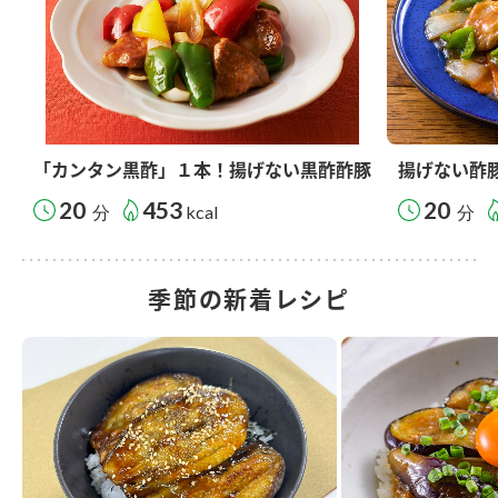
「カンタン黒酢」１本！揚げない黒酢酢豚
揚げない酢
20
453
20
分
kcal
分
季節の新着レシピ