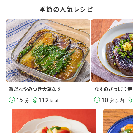
季節の人気レシピ
旨だれやみつき大葉なす
なすのさっぱり焼
15
112
10
分
kcal
分以内