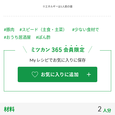
採用情報
環境への取り組み
※エネルギーは1人前の値
かおりの蔵
ミツカンの歴史
クイック調味料
レモン果汁
ニュースリリース
つゆ
水の文化センター（アーカイブ）
鍋なび
#豚肉
#スピード（主食・主菜）
#少ない食材で
ふりかけ
おすしの素
お客様相談センター
納豆のサイト
#おうち居酒屋
#ぽん酢
ZENB initiative
PIN印
お客様の声をいかしました
炊き込みご飯の素
米飯用調味液
三ツ判山吹
My レシピでお気に入りに保存
販売終了製品のご案内
千夜
MIM（ミツカンミュージアム）
納豆
Fibee
よくあるご質問
お気に入りに追加
スペシャルサイト
お酢を知ろう！
各部門が大切にしていること
お問い合わせ
すしラボ
地図から取り扱い店舗を探す
ぽん酢サワー
おいしさと健康への取り組み
2
材料
納豆の豆知識
人分