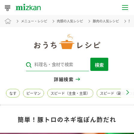
メニュー・レシピ
肉類の人気レシピ
豚肉の人気レシピ
簡
おうちレシピ
おすすめレシピ
レシピ特集
検索
レシピカテゴリ一覧
詳細検索
商品からレシピを探す
なす
ピーマン
スピード（主食・主菜）
スピード（副菜・つ
レシピ名特集
簡単！豚トロのネギ塩ぽん酢だれ
商品情報