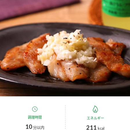
商品カテゴリ
新商品一覧
酢
調味酢
キャンペーン情報
お酢ドリンク
ぽん酢
ブランド・スペシャルサイト
ブランド・スペシャルサイト トップ
みりん風・料理酒
鍋用調味料
商品ブランドサイト
企業情報
Fibee（ファイビー）
国内事業概要
くらしプラ酢
つゆ
たれ
カンタン酢
ミツカングループについて
お酢ドリンク
ミツカンを知る
企業理念
スープ
中華
調理時間
エネルギー
味ぽん
10
211
分以内
kcal
ぽん酢