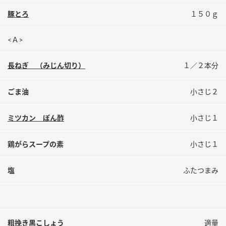
鍋奉行マニュアル
ミツカン公式通販
豚とろ
１５０ｇ
ミツカンのCM
キッザニア東京「ぽん酢工房」
<Ａ>
ロングセラー商品 ＋ おすすめレシピ
人気商品 ＋ おすすめレシピ
長ねぎ （みじん切り）
１／２本分
ごま油
小さじ２
検索
ミツカン ぽん酢
小さじ１
業務用サイト
ミツカングループについて
製造所固有記号一覧
鶏がらスープの素
小さじ１
塩
ふたつまみ
粗挽き黒こしょう
適量