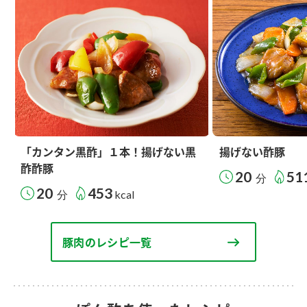
「カンタン黒酢」１本！揚げない黒
揚げない酢豚
酢酢豚
20
51
分
20
453
分
kcal
豚肉のレシピ一覧