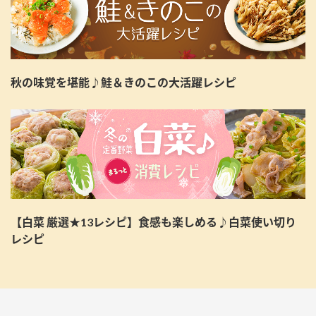
秋の味覚を堪能♪鮭＆きのこの大活躍レシピ
【白菜 厳選★13レシピ】食感も楽しめる♪白菜使い切り
レシピ