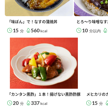
「味ぽん」で！なすの蒲焼丼
とろ～り味噌なす
15
560
10
分
kcal
分以内
「カンタン黒酢」１本！揚げない黒酢酢豚
メヒカリの
20
337
15
分
kcal
分