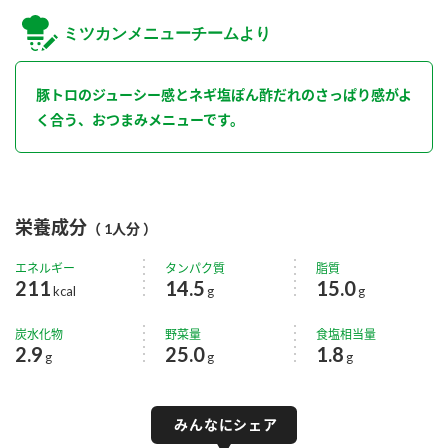
ミツカンメニューチームより
豚トロのジューシー感とネギ塩ぽん酢だれのさっぱり感がよ
く合う、おつまみメニューです。
栄養成分
（ 1人分 ）
エネルギー
タンパク質
脂質
211
14.5
15.0
kcal
g
g
炭水化物
野菜量
食塩相当量
2.9
25.0
1.8
g
g
g