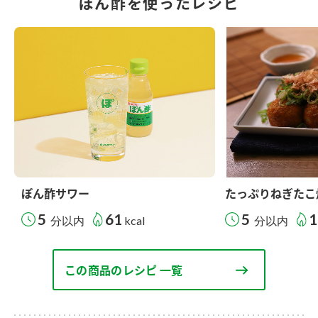
ぽん酢を使ったレシピ
ぽん酢サワー
たっぷりねぎたこ
5
61
5
1
分以内
kcal
分以内
この商品のレシピ 一覧