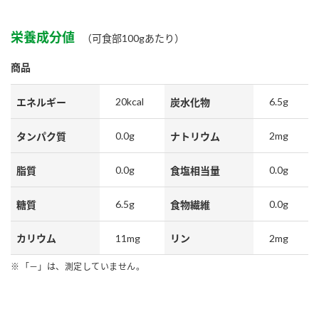
栄養成分値
（可食部100gあたり）
商品
20kcal
6.5g
エネルギー
炭水化物
0.0g
2mg
タンパク質
ナトリウム
0.0g
0.0g
脂質
食塩相当量
6.5g
0.0g
糖質
食物繊維
11mg
2mg
カリウム
リン
「－」は、測定していません。