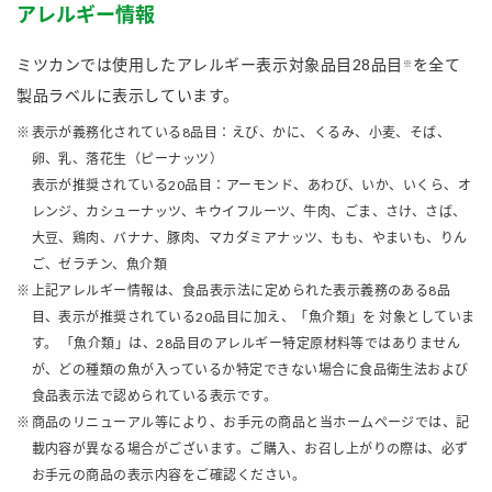
アレルギー情報
ミツカンでは使用したアレルギー表示対象品目28品目
を全て
※
製品ラベルに表示しています。
表示が義務化されている8品目：えび、かに、くるみ、小麦、そば、
卵、乳、落花生（ピーナッツ）
表示が推奨されている20品目：アーモンド、あわび、いか、いくら、オ
レンジ、カシューナッツ、キウイフルーツ、牛肉、ごま、さけ、さば、
大豆、鶏肉、バナナ、豚肉、マカダミアナッツ、もも、やまいも、りん
ご、ゼラチン、魚介類
上記アレルギー情報は、食品表示法に定められた表示義務のある8品
目、表示が推奨されている20品目に加え、「魚介類」を 対象としていま
す。 「魚介類」は、28品目のアレルギー特定原材料等ではありません
が、どの種類の魚が入っているか特定できない場合に食品衛生法および
食品表示法で認められている表示です。
商品のリニューアル等により、お手元の商品と当ホームページでは、記
載内容が異なる場合がございます。ご購入、お召し上がりの際は、必ず
お手元の商品の表示内容をご確認ください。