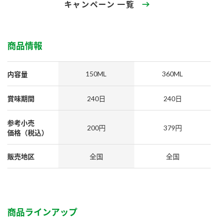
採用情報
環境への取り組み
キャンペーン 一覧
かおりの蔵
ミツカンの歴史
クイック調味料
レモン果汁
ニュースリリース
つゆ
水の文化センター（アーカイブ）
商品情報
鍋なび
ふりかけ
おすしの素
お客様相談センター
納豆のサイト
150ML
360ML
内容量
ZENB initiative
PIN印
お客様の声をいかしました
炊き込みご飯の素
米飯用調味液
賞味期間
240日
240日
三ツ判山吹
販売終了製品のご案内
千夜
MIM（ミツカンミュージアム）
参考小売
200円
379円
価格（税込）
納豆
Fibee
よくあるご質問
スペシャルサイト
お酢を知ろう！
販売地区
全国
全国
各部門が大切にしていること
お問い合わせ
すしラボ
地図から取り扱い店舗を探す
ぽん酢サワー
おいしさと健康への取り組み
納豆の豆知識
商品ラインアップ