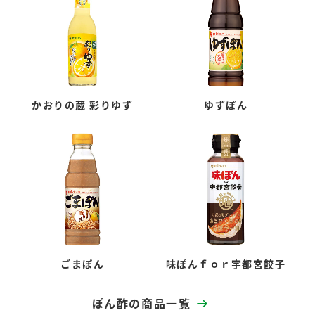
かおりの蔵 彩りゆず
ゆずぽん
ごまぽん
味ぽんｆｏｒ宇都宮餃子
ぽん酢の商品一覧