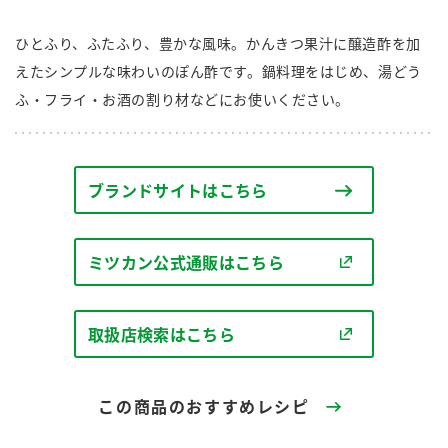
商品カテゴリ
ひとふり、ふたふり、豊かな風味。かんきつ果汁に醸造酢を加
新商品一覧
えたシンプルな味わいのぽん酢です。鍋料理をはじめ、湯どう
酢
調味酢
ふ・フライ・お酒の割り材などにお使いください。
キャンペーン情報
お酢ドリンク
ぽん酢
ブランド・スペシャルサイト
ブランドサイトはこちら
ブランド・スペシャルサイト トップ
みりん風・料理酒
鍋用調味料
商品ブランドサイト
企業情報
ミツカン公式通販はこちら
Fibee（ファイビー）
国内事業概要
くらしプラ酢
つゆ
たれ
取扱店検索はこちら
カンタン酢
ミツカングループについて
お酢ドリンク
ミツカンを知る
企業理念
スープ
中華
この商品のおすすめレシピ
味ぽん
ぽん酢