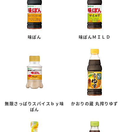
味ぽん
味ぽんＭＩＬＤ
無限さっぱりスパイスｂｙ味
かおりの蔵 丸搾りゆず
ぽん