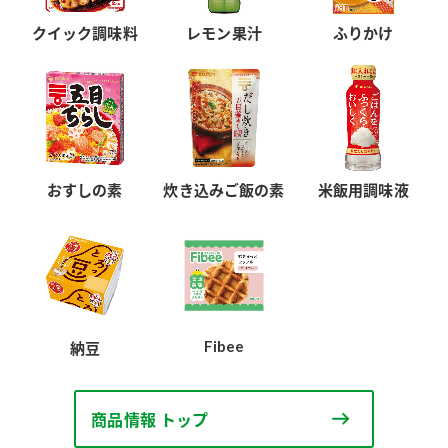
クイック調味料
レモン果汁
ふりかけ
おすしの素
炊き込みご飯の素
米飯用調味液
Fibee
納豆
商品情報 トップ