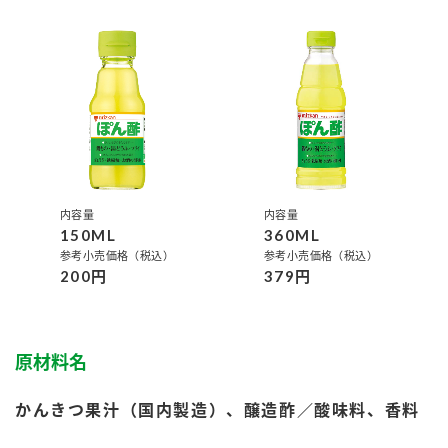
鍋奉行マニュアル
ミツカン公式通販
ミツカンのCM
キッザニア東京「ぽん酢工房」
ロングセラー商品 ＋ おすすめレシピ
人気商品 ＋ おすすめレシピ
検索
内容量
内容量
150ML
360ML
参考小売価格（税込）
参考小売価格（税込）
業務用サイト
ミツカングループについて
製造所固有記号一覧
200円
379円
原材料名
かんきつ果汁（国内製造）、醸造酢／酸味料、香料