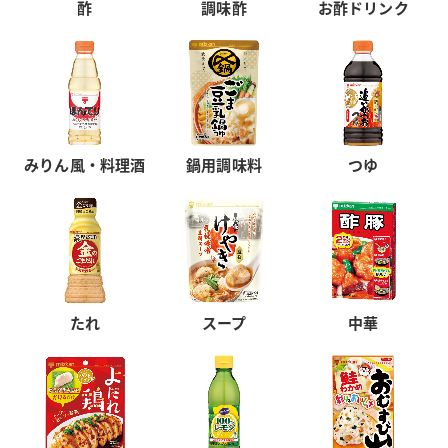
酢
調味酢
お酢ドリンク
みりん風・料理酒
鍋用調味料
つゆ
たれ
スープ
中華