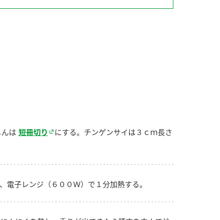
納豆の豆知識
鍋奉行マニュアル
ミツカンのCM
じんは
短冊切り
にする。チンゲンサイは３ｃｍ長さ
つ、電子レンジ（６００Ｗ）で１分加熱する。