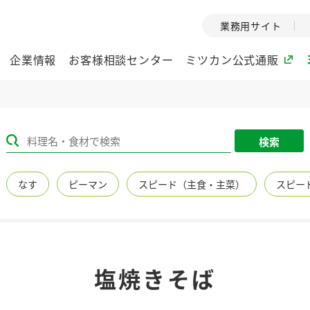
業務用サイト
企業情報
お客様相談センター
ミツカン公式通販
ミツカングループについて
検索
企業理念
ミツカンの
なす
ピーマン
スピード（主食・主菜）
スピー
ミツカングループの企
創業から現在
業理念をご紹介しま
ツカンの変革
す。
歴史をご紹介
ご紹介します。
環境への取り組み
水の文化
塩焼きそば
（アーカ
酢
調味酢
お酢ドリンク
ぽん酢
みりん風・
ミツカンの環境への取
り組みをご紹介しま
1999年