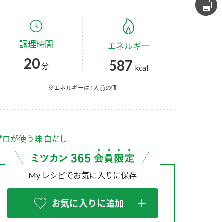
セプトをご紹介しま
た社会貢献
す。
ていまし
調理時間
エネルギー
大切にして
おいしさと健康への
け
おすしの素
炊き込みご飯の素
米飯用調味液
20
587
取り組み
分
kcal
ョン宣言」
ミツカンの研究成果と
た各部門の
おいしさと健康に役立
※エネルギーは1人前の値
ご紹介しま
つ情報をご紹介しま
す。
プロが使う味 白だし
My レシピでお気に入りに保存
お気に入りに追加
お酢ドリンク
味ぽん
ぽん酢