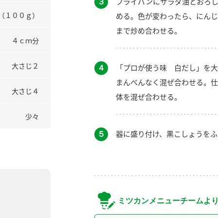
３
フライパンにサラダ油とおろし
（１００ｇ）
める。色が変わったら、にんじ
まで炒め合わせる。
４ｃｍ分
大さじ２
４
「プロが使う味 白だし」を大
まんべんなく混ぜ合わせる。仕
大さじ４
体を混ぜ合わせる。
少々
５
器に盛り付け、黒こしょうをふ
ミツカンメニューチームよ