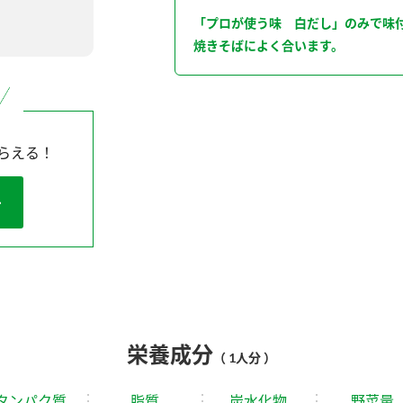
「プロが使う味 白だし」のみで味
焼きそばによく合います。
らえる！
栄養成分
（ 1人分 ）
タンパク質
脂質
炭水化物
野菜量