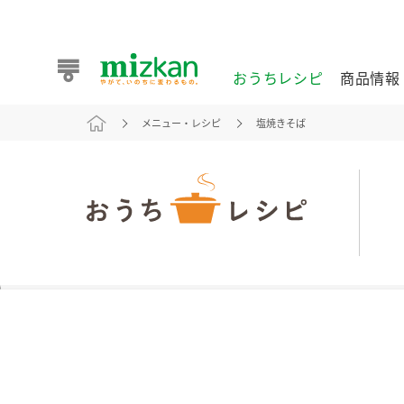
おうちレシピ
商品情報
メニュー・レシピ
塩焼きそば
おうちレシピ
商品情報 トップ
企業情報 トップ
お客様相談センター トップ
ミツカン公式通販
業務用サイト
また食べたいが見つかる。ミツカンからのおすすめレシピを
おうちレシピ トップ