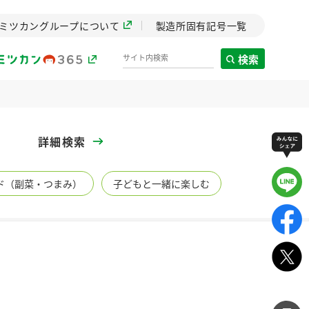
ミツカングループについて
製造所固有記号一覧
検索
製造所固有記号一覧
詳細検索
歴史
ド（副菜・つまみ）
子どもと一緒に楽しむ
までのミ
と挑戦の
します。
センター
ZENB initiative
イブ）
料理酒
鍋用調味料
つゆ
たれ
植物を可能な限りまる
ごと使ったZENBのコン
設立。「水」を