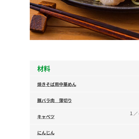
ー
お
材料
焼きそば用中華めん
豚バラ肉 薄切り
１／
キャベツ
にんじん