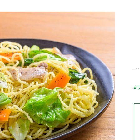
す。
テーマとし
活動を行っ
た。
MIM（ミツカンミュ
各部門が
スープ
中華
クイック調味料
レモン果汁
ふりか
ージアム）
いること
ミツカンの酢づくりの
「未来ビジ
歴史などが学べる体験
実現に向け
型博物館です。
取り組みを
す。
納豆
Fibee
キッザニア東京「ぽ
#
ん酢工房」
味ぽんやお酢について
楽しく学べるパビリオ
ンです。
ibee（ファイビ
くらしプラ酢
カンタン酢