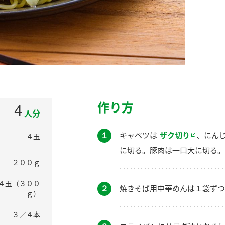
）
酢を知ろう！
すしラボ
ぽん酢サワー
作り方
4
人分
１
キャベツは
ザク切り
、にん
４玉
に切る。豚肉は一口大に切る。
２００ｇ
４玉（３００
２
焼きそば用中華めんは１袋ず
ｇ）
３／４本