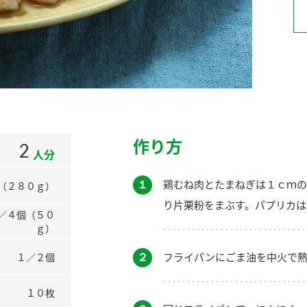
）
酢を知ろう！
すしラボ
ぽん酢サワー
作り方
2
人分
１
鶏むね肉とたまねぎは１ｃｍの
（２８０ｇ）
り片栗粉をまぶす。パプリカは
／４個（５０
ｇ）
２
フライパンにごま油を中火で熱
１／２個
１０枚