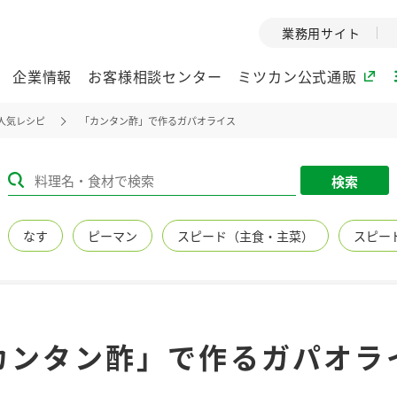
業務用サイト
企業情報
お客様相談センター
ミツカン公式通販
人気レシピ
「カンタン酢」で作るガパオライス
ミツカングループについて
検索
企業理念
ミツカンの
なす
ピーマン
スピード（主食・主菜）
スピー
ミツカングループの企
創業から現在
業理念をご紹介しま
ツカンの変革
す。
歴史をご紹介
ご紹介します。
環境への取り組み
水の文化
カンタン酢」で作るガパオラ
（アーカ
酢
調味酢
お酢ドリンク
ぽん酢
みりん風・
ミツカンの環境への取
り組みをご紹介しま
1999年