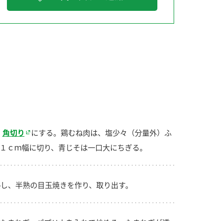
納豆の豆知識
鍋奉行マニュアル
ミツカンのCM
角切り
にする。鶏むね肉は、塩少々（分量外）ふ
１ｃｍ幅に切り、青じそは一口大にちぎる。
し、半熟の目玉焼きを作り、取り出す。