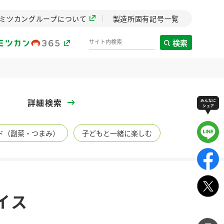
ミツカングループについて
製造所固有記号一覧
検索
製造所固有記号一覧
詳細検索
歴史
ド（副菜・つまみ）
子どもと一緒に楽しむ
までのミ
と挑戦の
します。
センター
ZENB initiative
イス
イブ）
料理酒
鍋用調味料
つゆ
たれ
植物を可能な限りまる
ごと使ったZENBのコン
設立。「水」を