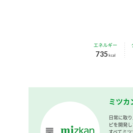
エネルギー
735
kcal
ミツカ
日常に取り
ピを開発し
すべてミツ