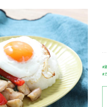
す。
テーマとし
活動を行っ
た。
MIM（ミツカンミュ
各部門が
スープ
中華
クイック調味料
レモン果汁
ふりか
ージアム）
いること
ミツカンの酢づくりの
「未来ビジ
歴史などが学べる体験
実現に向け
型博物館です。
取り組みを
す。
納豆
Fibee
キッザニア東京「ぽ
#
ん酢工房」
#
味ぽんやお酢について
楽しく学べるパビリオ
ンです。
ibee（ファイビ
くらしプラ酢
カンタン酢