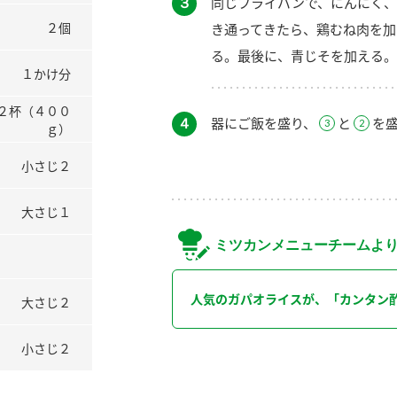
３
同じフライパンで、にんにく、
２個
き通ってきたら、鶏むね肉を加
る。最後に、青じそを加える。
１かけ分
２杯（４００
４
器にご飯を盛り、
と
を
ｇ）
小さじ２
大さじ１
ミツカンメニューチームよ
人気のガパオライスが、「カンタン
大さじ２
小さじ２