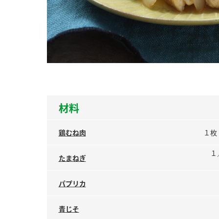
ー
お
材料
鶏むね肉
１枚
１
たまねぎ
パプリカ
青じそ