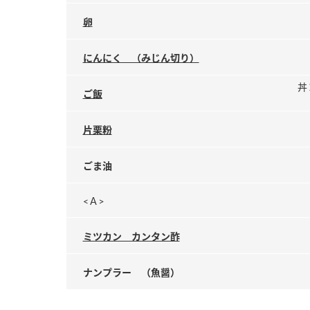
卵
にんにく （みじん切り）
丼
ご飯
片栗粉
ごま油
<Ａ>
ミツカン カンタン酢
ナンプラー （魚醤）