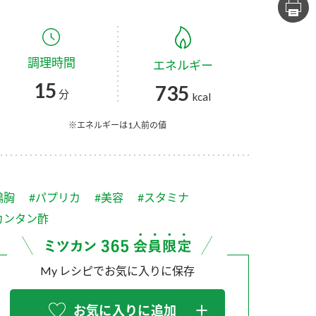
セプトをご紹介しま
た社会貢献
す。
ていまし
調理時間
エネルギー
大切にして
おいしさと健康への
け
おすしの素
炊き込みご飯の素
米飯用調味液
15
735
取り組み
分
kcal
ョン宣言」
ミツカンの研究成果と
た各部門の
おいしさと健康に役立
※エネルギーは1人前の値
ご紹介しま
つ情報をご紹介しま
す。
鶏胸
#パプリカ
#美容
#スタミナ
カンタン酢
My レシピでお気に入りに保存
お酢ドリンク
味ぽん
ぽん酢
お気に入りに追加