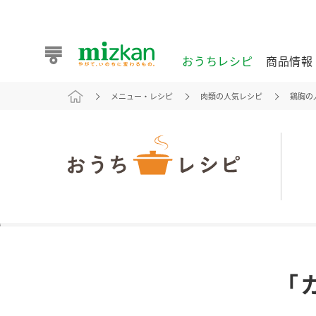
おうちレシピ
商品情報
メニュー・レシピ
肉類の人気レシピ
鶏胸の
おうちレシピ
商品情報 トップ
企業情報 トップ
お客様相談センター トップ
ミツカン公式通販
業務用サイト
また食べたいが見つかる。ミツカンからのおすすめレシピを
「
おうちレシピ トップ