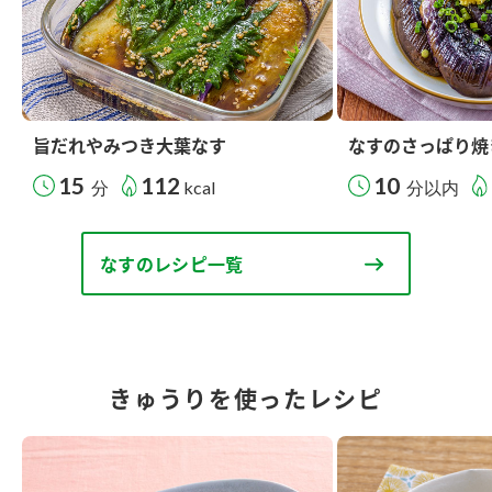
旨だれやみつき大葉なす
なすのさっぱり焼
15
112
10
分
kcal
分以内
なすのレシピ一覧
きゅうりを使ったレシピ