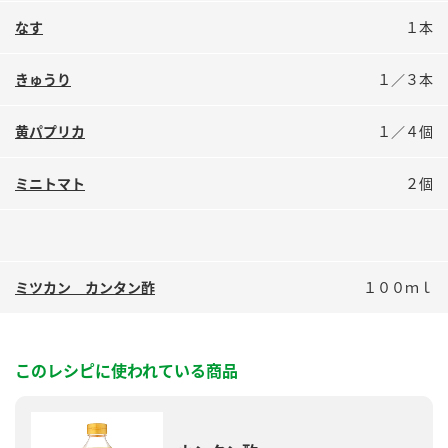
鍋奉行マニュアル
ミツカン公式通販
なす
１本
ミツカンのCM
キッザニア東京「ぽん酢工房」
きゅうり
１／３本
ロングセラー商品 ＋ おすすめレシピ
人気商品 ＋ おすすめレシピ
黄パプリカ
１／４個
ミニトマト
２個
検索
業務用サイト
ミツカングループについて
製造所固有記号一覧
ミツカン カンタン酢
１００ｍｌ
このレシピに使われている商品