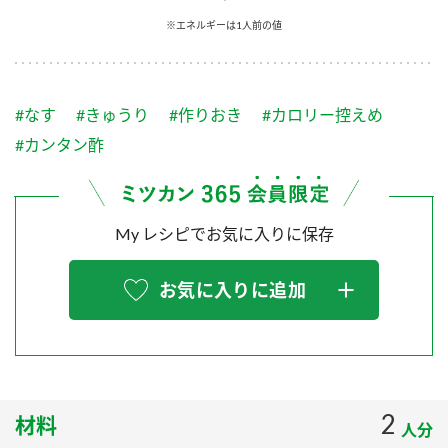
採用情報
環境への取り組み
※エネルギーは1人前の値
かおりの蔵
ミツカンの歴史
クイック調味料
レモン果汁
ニュースリリース
つゆ
水の文化センター（アーカイブ）
鍋なび
#なす
#きゅうり
#作りおき
#カロリー控えめ
ふりかけ
おすしの素
お客様相談センター
納豆のサイト
#カンタン酢
ZENB initiative
PIN印
お客様の声をいかしました
炊き込みご飯の素
米飯用調味液
三ツ判山吹
My レシピでお気に入りに保存
販売終了製品のご案内
千夜
MIM（ミツカンミュージアム）
納豆
Fibee
よくあるご質問
お気に入りに追加
スペシャルサイト
お酢を知ろう！
各部門が大切にしていること
お問い合わせ
すしラボ
地図から取り扱い店舗を探す
ぽん酢サワー
おいしさと健康への取り組み
2
材料
納豆の豆知識
人分