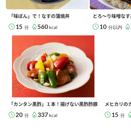
「味ぽん」で！なすの蒲焼丼
とろ～り味噌なす
15
560
10
分
kcal
分以内
「カンタン黒酢」１本！揚げない黒酢酢豚
メヒカリの
20
337
15
分
kcal
分