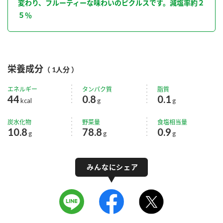
変わり、フルーティーな味わいのピクルスです。減塩率約２
５％
栄養成分
（ 1人分 ）
エネルギー
タンパク質
脂質
44
0.8
0.1
kcal
g
g
炭水化物
野菜量
食塩相当量
10.8
78.8
0.9
g
g
g