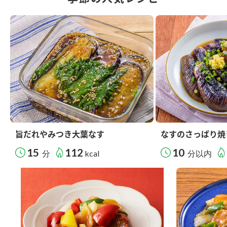
旨だれやみつき大葉なす
なすのさっぱり焼
15
112
10
分
kcal
分以内