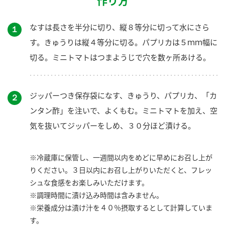
作り方
なすは長さを半分に切り、縦８等分に切って水にさら
１
す。きゅうりは縦４等分に切る。パプリカは５ｍｍ幅に
切る。ミニトマトはつまようじで穴を数ヶ所あける。
ジッパーつき保存袋になす、きゅうり、パプリカ、「カ
２
ンタン酢」を注いで、よくもむ。ミニトマトを加え、空
気を抜いてジッパーをしめ、３０分ほど漬ける。
※冷蔵庫に保管し、一週間以内をめどに早めにお召し上が
りください。３日以内にお召し上がりいただくと、フレッ
シュな食感をお楽しみいただけます。
※調理時間に漬け込み時間は含みません。
※栄養成分は漬け汁を４０％摂取するとして計算していま
す。