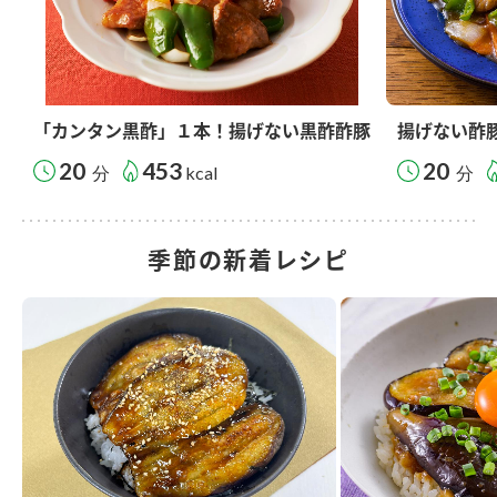
「カンタン黒酢」１本！揚げない黒酢酢豚
揚げない酢
20
453
20
分
kcal
分
季節の新着レシピ