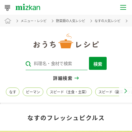
メニュー・レシピ
野菜類の人気レシピ
なすの人気レシピ
おうちレシピ
おすすめレシピ
レシピ特集
検索
レシピカテゴリ一覧
詳細検索
商品からレシピを探す
なす
ピーマン
スピード（主食・主菜）
スピード（副菜・つ
レシピ名特集
なすのフレッシュピクルス
商品情報