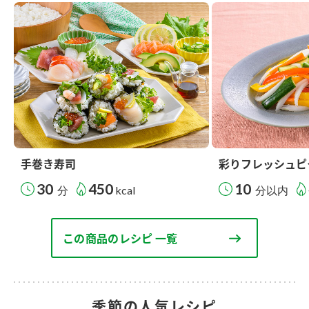
手巻き寿司
彩りフレッシュピ
30
450
10
分
kcal
分以内
この商品のレシピ 一覧
季節の人気レシピ