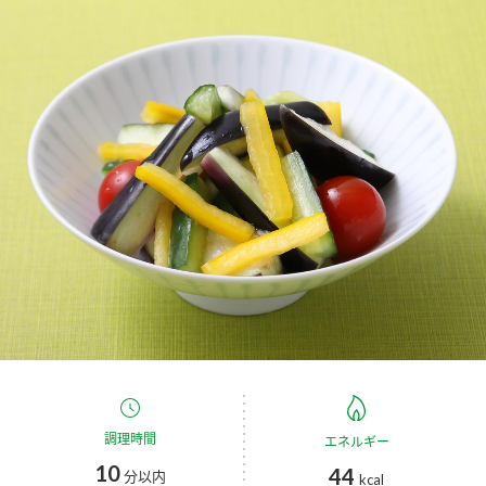
商品カテゴリ
新商品一覧
酢
調味酢
キャンペーン情報
お酢ドリンク
ぽん酢
ブランド・スペシャルサイト
ブランド・スペシャルサイト トップ
みりん風・料理酒
鍋用調味料
商品ブランドサイト
企業情報
Fibee（ファイビー）
国内事業概要
くらしプラ酢
つゆ
たれ
カンタン酢
ミツカングループについて
お酢ドリンク
ミツカンを知る
企業理念
スープ
中華
調理時間
エネルギー
味ぽん
10
44
分以内
kcal
ぽん酢