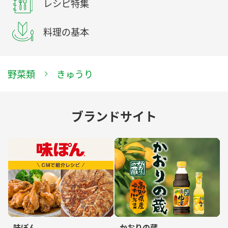
レシピ特集
料理の基本
野菜類
きゅうり
ブランドサイト
味ぽん
かおりの蔵