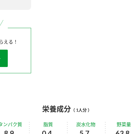
らえる！
栄養成分
（ 1人分 ）
タンパク質
脂質
炭水化物
野菜量
8.9
0.4
5.7
63.8