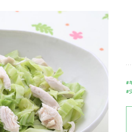
す。
テーマとし
活動を行っ
た。
MIM（ミツカンミュ
各部門が
スープ
中華
クイック調味料
レモン果汁
ふりか
ージアム）
いること
ミツカンの酢づくりの
「未来ビジ
歴史などが学べる体験
実現に向け
型博物館です。
取り組みを
す。
納豆
Fibee
キッザニア東京「ぽ
#
ん酢工房」
#
味ぽんやお酢について
楽しく学べるパビリオ
ンです。
ibee（ファイビ
くらしプラ酢
カンタン酢