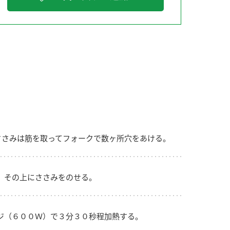
納豆の豆知識
鍋奉行マニュアル
ミツカンのCM
ささみは筋を取ってフォークで数ヶ所穴をあける。
、その上にささみをのせる。
ジ（６００Ｗ）で３分３０秒程加熱する。