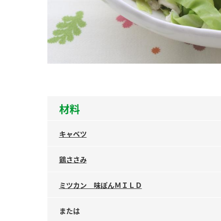
ー
お
材料
キャベツ
鶏ささみ
ミツカン 味ぽんＭＩＬＤ
または