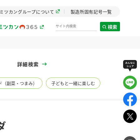
ミツカングループについて
製造所固有記号一覧
検索
製造所固有記号一覧
詳細検索
歴史
ド（副菜・つまみ）
子どもと一緒に楽しむ
までのミ
と挑戦の
します。
センター
ZENB initiative
ダ
イブ）
料理酒
鍋用調味料
つゆ
たれ
植物を可能な限りまる
ごと使ったZENBのコン
設立。「水」を