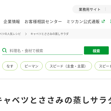
業務用サイト
企業情報
お客様相談センター
ミツカン公式通販
ベツの人気レシピ
キャベツとささみの蒸しサラダ
ミツカングループについて
検索
企業理念
ミツカンの
なす
ピーマン
スピード（主食・主菜）
スピー
ミツカングループの企
創業から現在
業理念をご紹介しま
ツカンの変革
す。
歴史をご紹介
ご紹介します。
環境への取り組み
水の文化
キャベツとささみの蒸しサラ
（アーカ
酢
調味酢
お酢ドリンク
ぽん酢
みりん風・
ミツカンの環境への取
り組みをご紹介しま
1999年