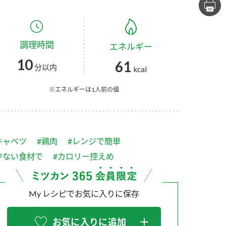
セプトをご紹介しま
た社会貢献
す。
ていまし
調理時間
エネルギー
大切にして
おいしさと健康への
け
おすしの素
炊き込みご飯の素
米飯用調味液
10
61
取り組み
分以内
kcal
ョン宣言」
ミツカンの研究成果と
た各部門の
おいしさと健康に役立
※エネルギーは1人前の値
ご紹介しま
つ情報をご紹介しま
す。
キャベツ
#鶏肉
#レンジで簡単
少ない食材で
#カロリー控えめ
My レシピでお気に入りに保存
お酢ドリンク
味ぽん
ぽん酢
お気に入りに追加