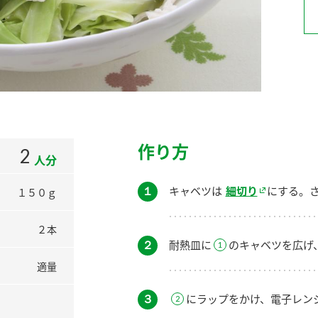
）
酢を知ろう！
すしラボ
ぽん酢サワー
作り方
2
人分
１
キャベツは
細切り
にする。
１５０ｇ
２本
２
耐熱皿に
のキャベツを広げ
適量
３
にラップをかけ、電子レン