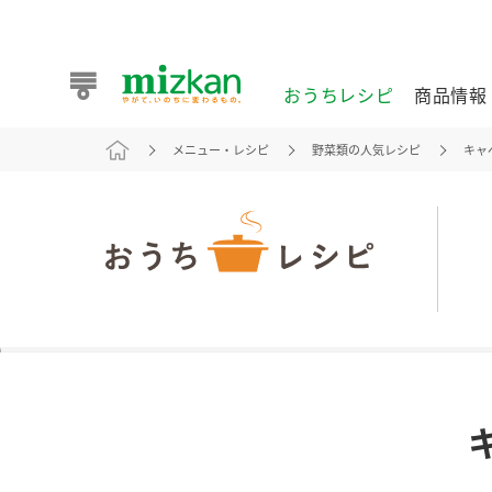
おうちレシピ
商品情報
メニュー・レシピ
野菜類の人気レシピ
キャ
おうちレシピ
商品情報 トップ
企業情報 トップ
お客様相談センター トップ
ミツカン公式通販
業務用サイト
また食べたいが見つかる。ミツカンからのおすすめレシピを
おうちレシピ トップ