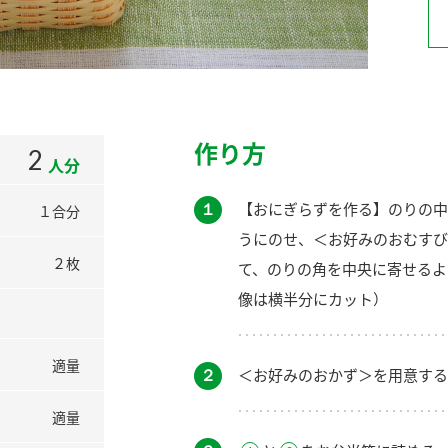
）
作り方
2
人分
酢を知ろう！
すしラボ
ぽん酢サワー
１
【おにぎらずを作る】のりの中
１合分
うにのせ、＜お好みのおむすび
２枚
て、のりの角を中央に寄せるよ
像は横半分にカット）
適量
２
＜お好みのおかず＞を用意する
適量