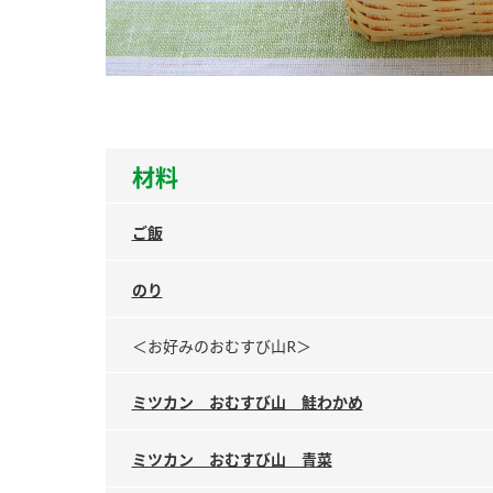
ー
材料
お
ご飯
のり
＜お好みのおむすび山R＞
ミツカン おむすび山 鮭わかめ
ミツカン おむすび山 青菜