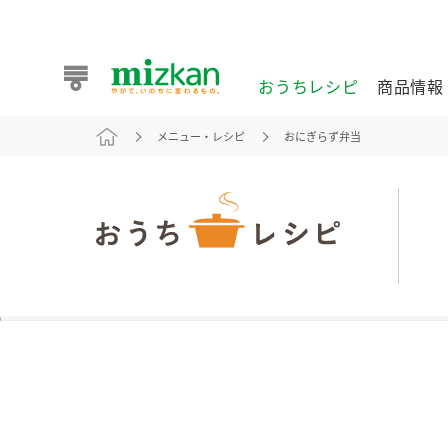
おうちレシピ
商品情報
メニュー・レシピ
おにぎらず弁当
おうちレシピ
商品情報 トップ
企業情報 トップ
お客様相談センター トップ
ミツカン公式通販
業務用サイト
また食べたいが見つかる。ミツカンからのおすすめレシピを
おうちレシピ トップ