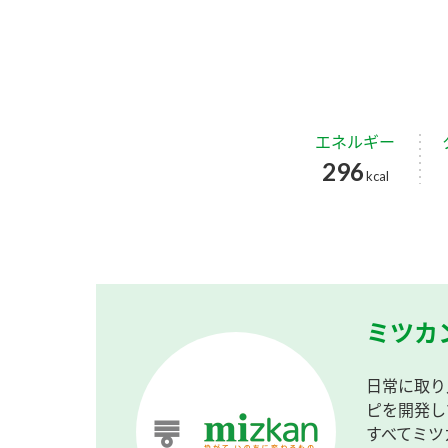
エネルギー
296
kcal
ミツカ
日常に取り
ピを開発し
すべてミツ