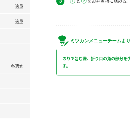
３
と
をお弁当箱に詰める
適量
適量
ミツカンメニューチームよ
のりで包む際、折り目の角の部分を
す。
各適宜