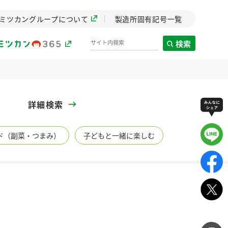
ミツカングループについて
製造所固有記号一覧
検索
製造所固有記号一覧
詳細検索
歴史
ド（副菜・つまみ）
子どもと一緒に楽しむ
までのミ
と挑戦の
します。
センター
ZENB initiative
イブ）
料理酒
鍋用調味料
つゆ
たれ
植物を可能な限りまる
ごと使ったZENBのコン
設立。「水」を