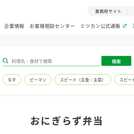
業務用サイト
企業情報
お客様相談センター
ミツカン公式通販
ミツカングループについて
検索
企業理念
ミツカンの
なす
ピーマン
スピード（主食・主菜）
スピー
ミツカングループの企
創業から現在
業理念をご紹介しま
ツカンの変革
す。
歴史をご紹介
ご紹介します。
環境への取り組み
水の文化
おにぎらず弁当
（アーカ
酢
調味酢
お酢ドリンク
ぽん酢
みりん風・
ミツカンの環境への取
り組みをご紹介しま
1999年