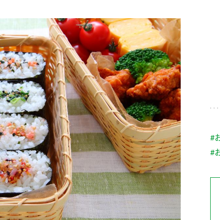
す。
テーマとし
活動を行っ
た。
MIM（ミツカンミュ
各部門が
スープ
中華
クイック調味料
レモン果汁
ふりか
ージアム）
いること
ミツカンの酢づくりの
「未来ビジ
歴史などが学べる体験
実現に向け
型博物館です。
取り組みを
す。
納豆
Fibee
キッザニア東京「ぽ
#
ん酢工房」
#
味ぽんやお酢について
楽しく学べるパビリオ
ンです。
ibee（ファイビ
くらしプラ酢
カンタン酢