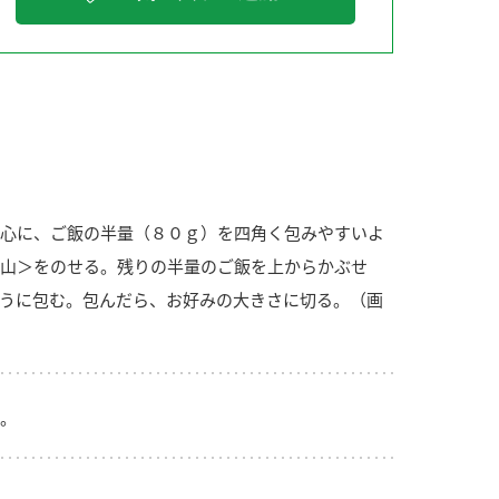
納豆の豆知識
鍋奉行マニュアル
ミツカンのCM
心に、ご飯の半量（８０ｇ）を四角く包みやすいよ
山＞をのせる。残りの半量のご飯を上からかぶせ
うに包む。包んだら、お好みの大きさに切る。（画
。