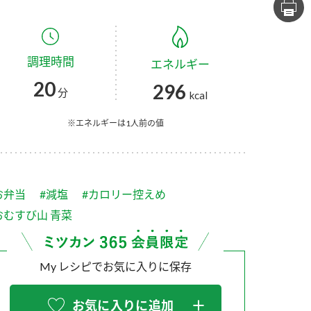
セプトをご紹介しま
た社会貢献
す。
ていまし
調理時間
エネルギー
大切にして
おいしさと健康への
け
おすしの素
炊き込みご飯の素
米飯用調味液
20
296
取り組み
分
kcal
ョン宣言」
ミツカンの研究成果と
た各部門の
おいしさと健康に役立
※エネルギーは1人前の値
ご紹介しま
つ情報をご紹介しま
す。
お弁当
#減塩
#カロリー控えめ
おむすび山 青菜
My レシピでお気に入りに保存
お酢ドリンク
味ぽん
ぽん酢
お気に入りに追加