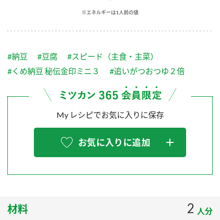
採用情報
環境への取り組み
※エネルギーは1人前の値
かおりの蔵
ミツカンの歴史
クイック調味料
レモン果汁
ニュースリリース
つゆ
水の文化センター（アーカイブ）
鍋なび
#納豆
#豆腐
#スピード（主食・主菜）
ふりかけ
おすしの素
お客様相談センター
納豆のサイト
#くめ納豆 秘伝金印ミニ３
#追いがつおつゆ２倍
ZENB initiative
PIN印
お客様の声をいかしました
炊き込みご飯の素
米飯用調味液
三ツ判山吹
My レシピでお気に入りに保存
販売終了製品のご案内
千夜
MIM（ミツカンミュージアム）
納豆
Fibee
よくあるご質問
お気に入りに追加
スペシャルサイト
お酢を知ろう！
各部門が大切にしていること
お問い合わせ
すしラボ
地図から取り扱い店舗を探す
ぽん酢サワー
おいしさと健康への取り組み
2
材料
納豆の豆知識
人分