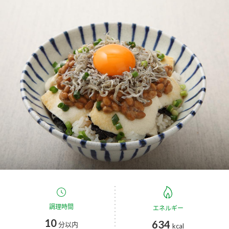
商品カテゴリ
新商品一覧
酢
調味酢
キャンペーン情報
お酢ドリンク
ぽん酢
ブランド・スペシャルサイト
ブランド・スペシャルサイト トップ
みりん風・料理酒
鍋用調味料
商品ブランドサイト
企業情報
Fibee（ファイビー）
国内事業概要
くらしプラ酢
つゆ
たれ
カンタン酢
ミツカングループについて
お酢ドリンク
ミツカンを知る
企業理念
スープ
中華
調理時間
エネルギー
味ぽん
10
634
分以内
kcal
ぽん酢