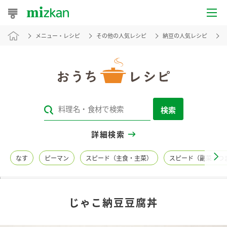
メニュー・レシピ
その他の人気レシピ
納豆の人気レシピ
おうちレシピ
おすすめレシピ
レシピ特集
検索
レシピカテゴリ一覧
詳細検索
商品からレシピを探す
なす
ピーマン
スピード（主食・主菜）
スピード（副菜・つ
レシピ名特集
じゃこ納豆豆腐丼
商品情報