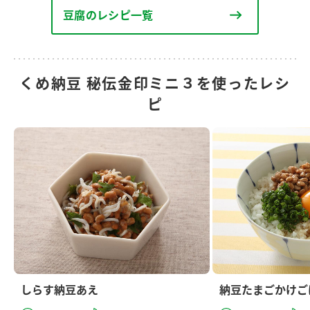
豆腐のレシピ一覧
くめ納豆 秘伝金印ミニ３を使ったレシ
ピ
しらす納豆あえ
納豆たまごかけご