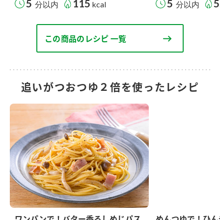
5
115
5
5
分以内
kcal
分以内
この商品のレシピ 一覧
追いがつおつゆ２倍を使ったレシピ
ワンパンで！バター香るしめじパス
めんつゆで！ひん