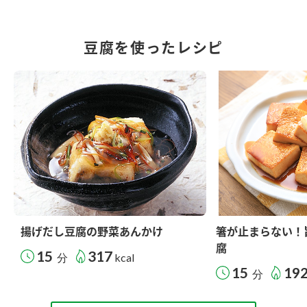
豆腐を使ったレシピ
揚げだし豆腐の野菜あんかけ
箸が止まらない！
腐
15
317
分
kcal
15
19
分