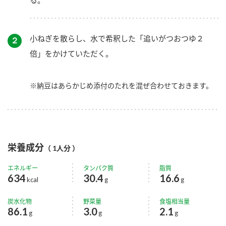
小ねぎを散らし、水で希釈した「追いがつおつゆ２
２
倍」をかけていただく。
※納豆はあらかじめ添付のたれを混ぜ合わせておきます。
栄養成分
（ 1人分 ）
エネルギー
タンパク質
脂質
634
30.4
16.6
kcal
g
g
炭水化物
野菜量
食塩相当量
86.1
3.0
2.1
g
g
g