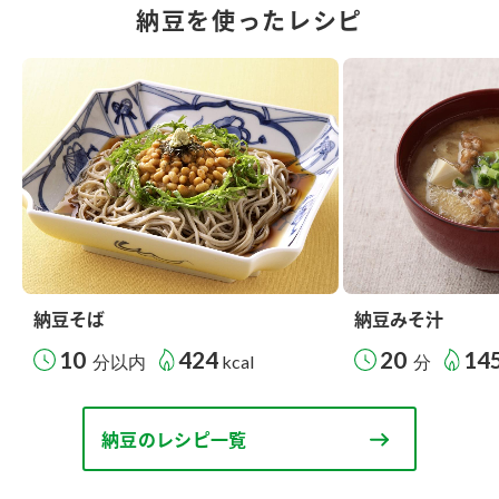
納豆を使ったレシピ
納豆そば
納豆みそ汁
10
424
20
14
分以内
kcal
分
納豆のレシピ一覧