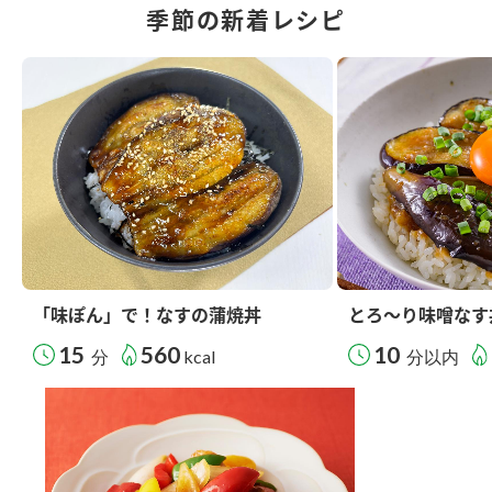
季節の新着レシピ
「味ぽん」で！なすの蒲焼丼
とろ～り味噌なす
15
560
10
分
kcal
分以内