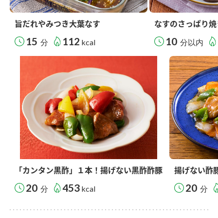
旨だれやみつき大葉なす
なすのさっぱり焼
15
112
10
分
kcal
分以内
「カンタン黒酢」１本！揚げない黒酢酢豚
揚げない酢
20
453
20
分
kcal
分