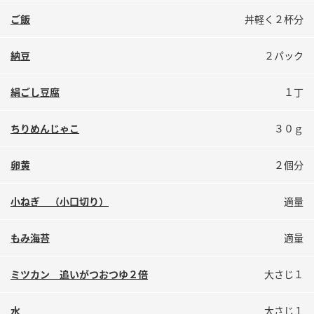
鍋奉行マニュアル
ミツカン公式通販
ご飯
丼軽く２杯分
ミツカンのCM
キッザニア東京「ぽん酢工房」
納豆
２パック
ロングセラー商品 ＋ おすすめレシピ
人気商品 ＋ おすすめレシピ
絹ごし豆腐
１丁
ちりめんじゃこ
３０ｇ
検索
卵黄
２個分
業務用サイト
ミツカングループについて
製造所固有記号一覧
小ねぎ （小口切り）
適量
もみ海苔
適量
ミツカン 追いがつおつゆ２倍
大さじ１
水
大さじ１