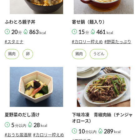
採用情報
環境への取り組み
かおりの蔵
ミツカンの歴史
クイック調味料
レモン果汁
ニュースリリース
つゆ
ふわとろ親子丼
寄せ鍋（麺入り）
水の文化センター（アーカイブ）
20
863
15
461
鍋なび
分
kcal
分
kcal
ふりかけ
おすしの素
#スタミナ
#カロリー控えめ
#野菜たっぷり
お客様相談センター
納豆のサイト
ZENB initiative
PIN印
鶏肉
卵
鶏肉
うどん
お客様の声をいかしました
炊き込みご飯の素
米飯用調味液
三ツ判山吹
販売終了製品のご案内
千夜
MIM（ミツカンミュージアム）
納豆
Fibee
よくあるご質問
スペシャルサイト
お酢を知ろう！
各部門が大切にしていること
お問い合わせ
すしラボ
夏野菜のだし漬け
下味冷凍 青椒肉絲（チンジャ
地図から取り扱い店舗を探す
オロース）
ぽん酢サワー
5
28
分以内
kcal
おいしさと健康への取り組み
10
289
分以内
kcal
納豆の豆知識
#おうち居酒屋
#カロリー控えめ