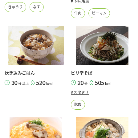
#下味冷凍
鍋奉行マニュアル
ミツカン公式通販
きゅうり
なす
牛肉
ピーマン
ミツカンのCM
キッザニア東京「ぽん酢工房」
ロングセラー商品 ＋ おすすめレシピ
人気商品 ＋ おすすめレシピ
検索
炊き込みごはん
ピリ辛そば
業務用サイト
ミツカングループについて
製造所固有記号一覧
30
520
20
505
分以上
kcal
分
kcal
#スタミナ
豚肉