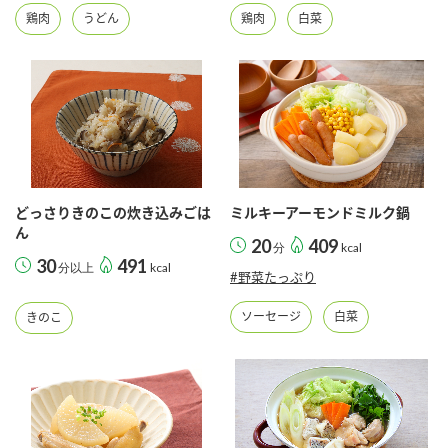
鶏肉
うどん
鶏肉
白菜
どっさりきのこの炊き込みごは
ミルキーアーモンドミルク鍋
ん
20
409
分
kcal
30
491
分以上
kcal
#野菜たっぷり
ソーセージ
白菜
きのこ