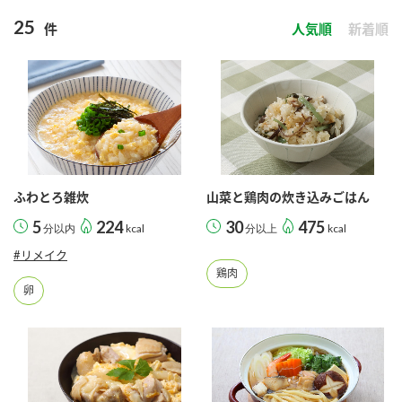
商品カテゴリ
25
件
人気順
新着順
新商品一覧
酢
調味酢
キャンペーン情報
お酢ドリンク
ぽん酢
ブランド・スペシャルサイト
ブランド・スペシャルサイト トップ
ふわとろ雑炊
山菜と鶏肉の炊き込みごはん
みりん風・料理酒
鍋用調味料
商品ブランドサイト
企業情報
5
224
30
475
分以内
kcal
分以上
kcal
Fibee（ファイビー）
#リメイク
国内事業概要
くらしプラ酢
鶏肉
つゆ
たれ
卵
カンタン酢
ミツカングループについて
お酢ドリンク
ミツカンを知る
企業理念
スープ
中華
味ぽん
ぽん酢