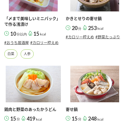
「〆まで美味しいミニパック」
かきとせりの寄せ鍋
で作る浅漬け
20
253
分
kcal
10
15
分以内
kcal
#カロリー控えめ
#野菜たっぷり
#おうち居酒屋
#カロリー控えめ
白菜
人参
鶏肉と野菜のあったかうどん
寄せ鍋
15
419
15
248
分
kcal
分
kcal