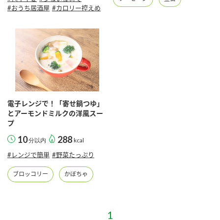
#おうち居酒屋
#カロリー控えめ
電子レンジで！「寄せ鍋つゆ」
とアーモンドミルクの洋風スー
プ
10
288
分以内
kcal
#レンジで簡単
#野菜たっぷり
ブロッコリー
かぼちゃ
1