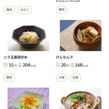
鶏肉
鶏肉
きのこ
ニラ玉春雨炒め
けんちん汁
15
204
20
168
分
kcal
分
kcal
豚肉
大根
豆腐