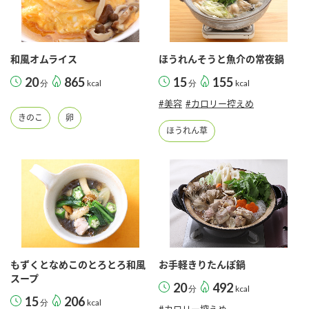
和風オムライス
ほうれんそうと魚介の常夜鍋
20
865
15
155
分
kcal
分
kcal
#美容
#カロリー控えめ
きのこ
卵
ほうれん草
もずくとなめこのとろとろ和風
お手軽きりたんぽ鍋
スープ
20
492
分
kcal
15
206
分
kcal
#カロリー控えめ