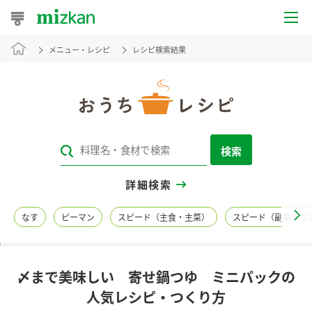
メニュー・レシピ
レシピ検索結果
おうちレシピ
おすすめレシピ
レシピ特集
検索
レシピカテゴリ一覧
詳細検索
商品からレシピを探す
なす
ピーマン
スピード（主食・主菜）
スピード（副菜・つ
レシピ名特集
〆まで美味しい 寄せ鍋つゆ ミニパックの
商品情報
人気レシピ・つくり方