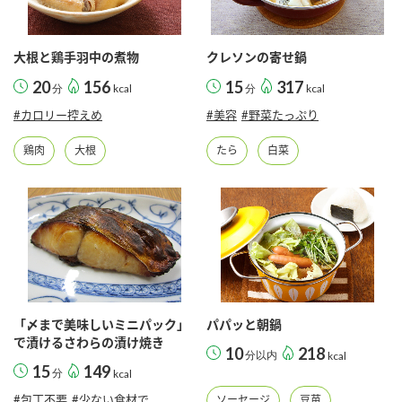
大根と鶏手羽中の煮物
クレソンの寄せ鍋
20
156
15
317
分
kcal
分
kcal
#カロリー控えめ
#美容
#野菜たっぷり
鶏肉
大根
たら
白菜
「〆まで美味しいミニパック」
パパッと朝鍋
で漬けるさわらの漬け焼き
10
218
分以内
kcal
15
149
分
kcal
#包丁不要
#少ない食材で
ソーセージ
豆苗