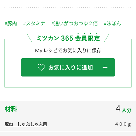
採用情報
環境への取り組み
かおりの蔵
ミツカンの歴史
クイック調味料
レモン果汁
ニュースリリース
つゆ
#豚肉
#スタミナ
#追いがつおつゆ２倍
#味ぽん
水の文化センター（アーカイブ）
鍋なび
ふりかけ
おすしの素
お客様相談センター
納豆のサイト
My レシピでお気に入りに保存
ZENB initiative
PIN印
お客様の声をいかしました
炊き込みご飯の素
米飯用調味液
三ツ判山吹
お気に入りに追加
販売終了製品のご案内
千夜
MIM（ミツカンミュージアム）
納豆
Fibee
よくあるご質問
スペシャルサイト
お酢を知ろう！
各部門が大切にしていること
お問い合わせ
4
材料
すしラボ
人分
地図から取り扱い店舗を探す
ぽん酢サワー
豚肉 しゃぶしゃぶ用
４００ｇ
おいしさと健康への取り組み
納豆の豆知識