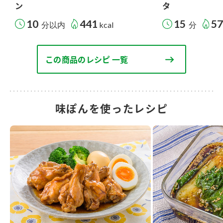
ン
タ
10
441
15
5
分以内
kcal
分
この商品のレシピ 一覧
味ぽんを使ったレシピ