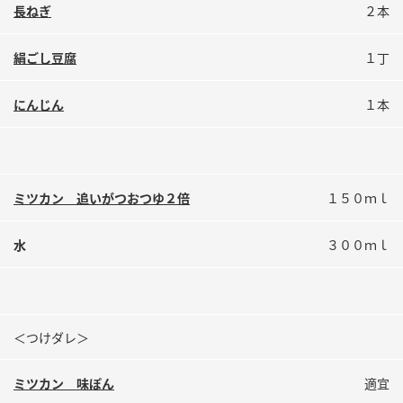
鍋奉行マニュアル
長ねぎ
２本
ミツカン公式通販
ミツカンのCM
キッザニア東京「ぽん酢工房」
絹ごし豆腐
１丁
ロングセラー商品 ＋ おすすめレシピ
にんじん
１本
人気商品 ＋ おすすめレシピ
検索
ミツカン 追いがつおつゆ２倍
１５０ｍｌ
業務用サイト
ミツカングループについて
製造所固有記号一覧
水
３００ｍｌ
＜つけダレ＞
ミツカン 味ぽん
適宜