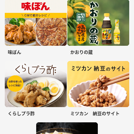
味ぽん
かおりの蔵
くらしプラ酢
ミツカン 納豆のサイト