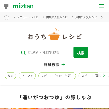
メニュー・レシピ
肉類の人気レシピ
豚肉の人気レシピ
「
おうちレシピ
おすすめレシピ
レシピ特集
検索
レシピカテゴリ一覧
詳細検索
商品からレシピを探す
なす
ピーマン
スピード（主食・主菜）
スピード（副菜・つ
レシピ名特集
「追いがつおつゆ」の豚しゃぶ
商品情報