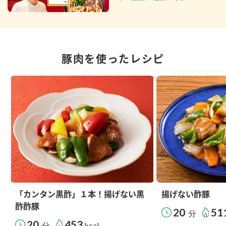
豚肉を使ったレシピ
「カンタン黒酢」１本！揚げない黒
揚げない酢豚
酢酢豚
20
51
分
20
453
分
kcal