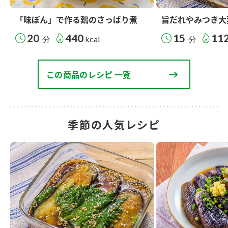
「味ぽん」で作る鶏のさっぱり煮
旨だれやみつき大
20
440
15
11
分
kcal
分
この商品のレシピ 一覧
季節の人気レシピ