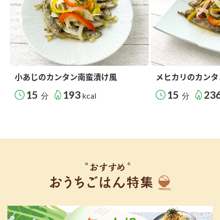
小あじのカンタン南蛮漬け風
メヒカリのカンタ
15
193
15
23
分
kcal
分