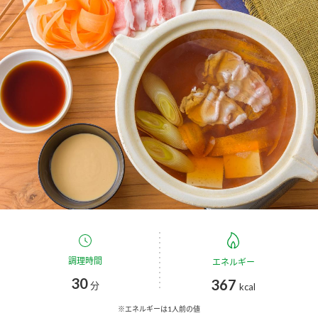
商品カテゴリ
新商品一覧
酢
調味酢
キャンペーン情報
お酢ドリンク
ぽん酢
ブランド・スペシャルサイト
ブランド・スペシャルサイト トップ
みりん風・料理酒
鍋用調味料
商品ブランドサイト
企業情報
Fibee（ファイビー）
国内事業概要
くらしプラ酢
つゆ
たれ
カンタン酢
ミツカングループについて
調理時間
エネルギー
お酢ドリンク
30
367
ミツカンを知る
企業理念
スープ
中華
分
kcal
味ぽん
※エネルギーは1人前の値
ぽん酢