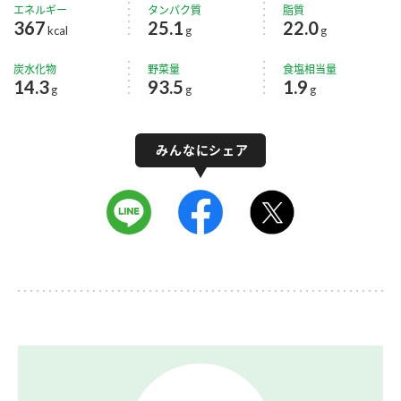
エネルギー
タンパク質
脂質
367
25.1
22.0
kcal
g
g
炭水化物
野菜量
食塩相当量
14.3
93.5
1.9
g
g
g