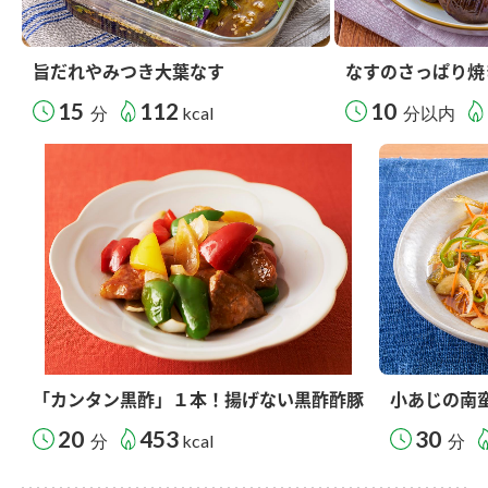
旨だれやみつき大葉なす
なすのさっぱり焼
15
112
10
分
kcal
分以内
「カンタン黒酢」１本！揚げない黒酢酢豚
小あじの南
20
453
30
分
kcal
分