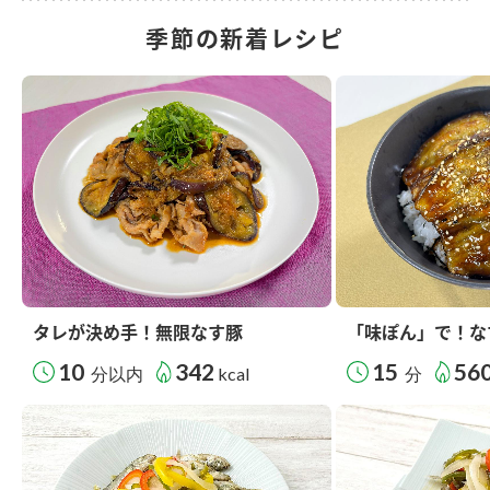
季節の新着レシピ
タレが決め手！無限なす豚
「味ぽん」で！な
10
342
15
56
分以内
kcal
分