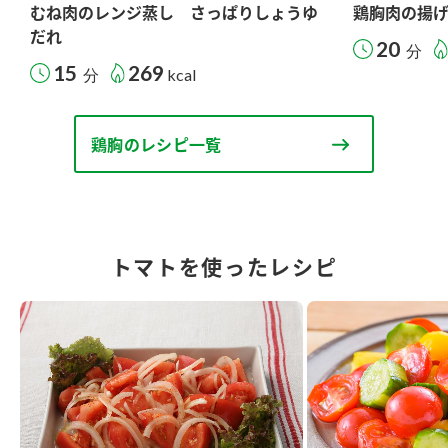
むね肉のレンジ蒸し さっぱりしょうゆ
鶏胸肉の揚
だれ
20
分
15
269
分
kcal
鶏胸のレシピ一覧
トマトを使ったレシピ