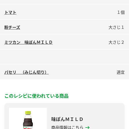
鍋奉行マニュアル
ミツカン公式通販
トマト
１個
ミツカンのCM
キッザニア東京「ぽん酢工房」
ロングセラー商品 ＋ おすすめレシピ
粉チーズ
大さじ１
人気商品 ＋ おすすめレシピ
ミツカン 味ぽんＭＩＬＤ
大さじ２
検索
パセリ （みじん切り）
適宜
業務用サイト
ミツカングループについて
製造所固有記号一覧
このレシピに使われている商品
味ぽんＭＩＬＤ
商品情報はこちら