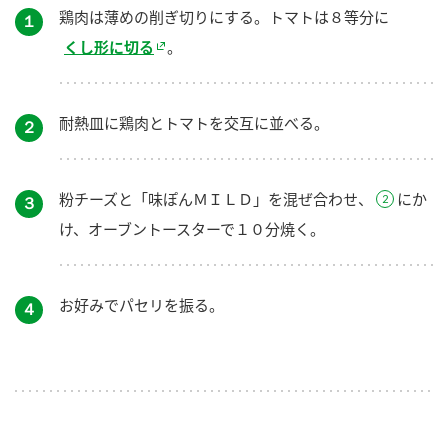
鶏肉は薄めの削ぎ切りにする。トマトは８等分に
１
くし形に切る
。
耐熱皿に鶏肉とトマトを交互に並べる。
２
粉チーズと「味ぽんＭＩＬＤ」を混ぜ合わせ、
にか
３
け、オーブントースターで１０分焼く。
お好みでパセリを振る。
４