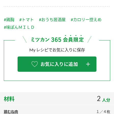
採用情報
環境への取り組み
かおりの蔵
ミツカンの歴史
クイック調味料
レモン果汁
ニュースリリース
つゆ
#鶏胸
#トマト
#おうち居酒屋
#カロリー控えめ
水の文化センター（アーカイブ）
鍋なび
#味ぽんＭＩＬＤ
ふりかけ
おすしの素
お客様相談センター
納豆のサイト
ZENB initiative
PIN印
お客様の声をいかしました
My レシピでお気に入りに保存
炊き込みご飯の素
米飯用調味液
三ツ判山吹
販売終了製品のご案内
千夜
MIM（ミツカンミュージアム）
お気に入りに追加
納豆
Fibee
よくあるご質問
スペシャルサイト
お酢を知ろう！
各部門が大切にしていること
お問い合わせ
すしラボ
2
材料
地図から取り扱い店舗を探す
ぽん酢サワー
人分
おいしさと健康への取り組み
納豆の豆知識
鶏むね肉
１／４枚