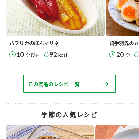
パプリカのぽんマリネ
鶏手羽先のさ
10
92
20
分以内
kcal
分
この商品のレシピ 一覧
季節の人気レシピ