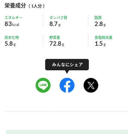
栄養成分
（ 1人分 ）
エネルギー
タンパク質
脂質
83
8.7
2.8
kcal
g
g
炭水化物
野菜量
食塩相当量
5.8
72.8
1.5
g
g
g