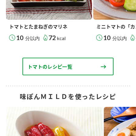
トマトとたまねぎのマリネ
ミニトマトの「カ
10
72
10
分以内
kcal
分以内
トマトのレシピ一覧
味ぽんＭＩＬＤを使ったレシピ