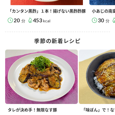
「カンタン黒酢」１本！揚げない黒酢酢豚
小あじの南
20
453
30
分
kcal
分
季節の新着レシピ
タレが決め手！無限なす豚
「味ぽん」で！な