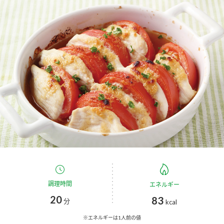
商品カテゴリ
新商品一覧
酢
調味酢
キャンペーン情報
お酢ドリンク
ぽん酢
ブランド・スペシャルサイト
ブランド・スペシャルサイト トップ
みりん風・料理酒
鍋用調味料
商品ブランドサイト
企業情報
Fibee（ファイビー）
国内事業概要
くらしプラ酢
つゆ
たれ
カンタン酢
ミツカングループについて
調理時間
エネルギー
お酢ドリンク
20
83
ミツカンを知る
企業理念
スープ
中華
分
kcal
味ぽん
※エネルギーは1人前の値
ぽん酢