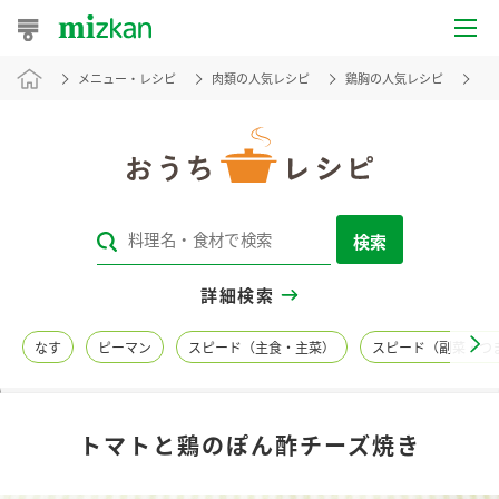
メニュー・レシピ
肉類の人気レシピ
鶏胸の人気レシピ
ト
おうちレシピ
おすすめレシピ
レシピ特集
検索
レシピカテゴリ一覧
詳細検索
商品からレシピを探す
なす
ピーマン
スピード（主食・主菜）
スピード（副菜・つ
レシピ名特集
トマトと鶏のぽん酢チーズ焼き
商品情報