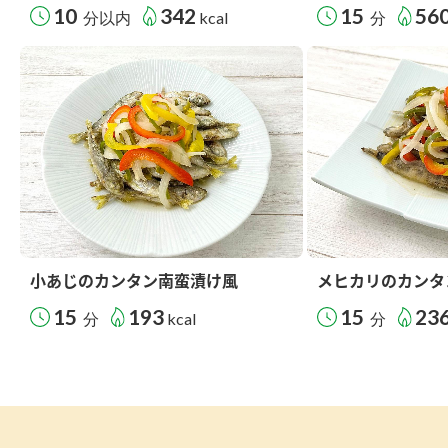
10
342
15
56
分以内
kcal
分
小あじのカンタン南蛮漬け風
メヒカリのカンタ
15
193
15
23
分
kcal
分