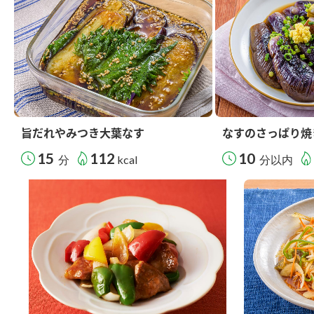
旨だれやみつき大葉なす
なすのさっぱり焼
15
112
10
分
kcal
分以内