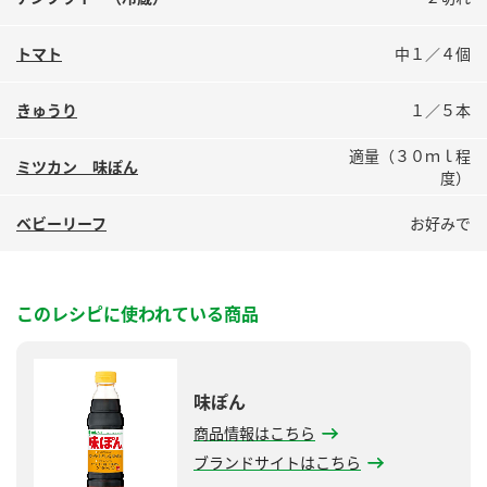
鍋奉行マニュアル
ミツカン公式通販
ミツカンのCM
キッザニア東京「ぽん酢工房」
トマト
中１／４個
ロングセラー商品 ＋ おすすめレシピ
きゅうり
１／５本
人気商品 ＋ おすすめレシピ
適量（３０ｍｌ程
ミツカン 味ぽん
度）
検索
ベビーリーフ
お好みで
業務用サイト
ミツカングループについて
製造所固有記号一覧
このレシピに使われている商品
味ぽん
商品情報はこちら
ブランドサイトはこちら