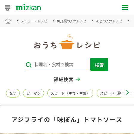
メニュー・レシピ
魚介類の人気レシピ
あじの人気レシピ
おうちレシピ
おすすめレシピ
レシピ特集
検索
レシピカテゴリ一覧
詳細検索
商品からレシピを探す
なす
ピーマン
スピード（主食・主菜）
スピード（副菜・つ
レシピ名特集
アジフライの「味ぽん」トマトソース
商品情報