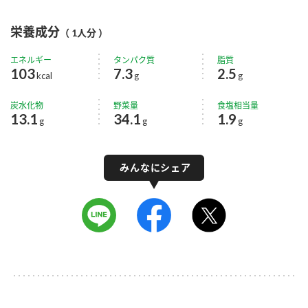
栄養成分
（ 1人分 ）
エネルギー
タンパク質
脂質
103
7.3
2.5
kcal
g
g
炭水化物
野菜量
食塩相当量
13.1
34.1
1.9
g
g
g