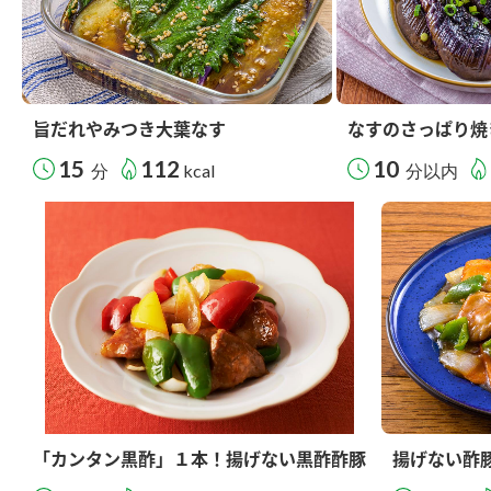
旨だれやみつき大葉なす
なすのさっぱり焼
15
112
10
分
kcal
分以内
「カンタン黒酢」１本！揚げない黒酢酢豚
揚げない酢