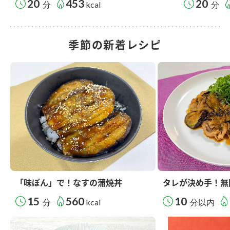
20
453
20
分
kcal
分
季節の新着レシピ
「味ぽん」で！なすの蒲焼丼
タレが決め手！無
15
560
10
分
kcal
分以内