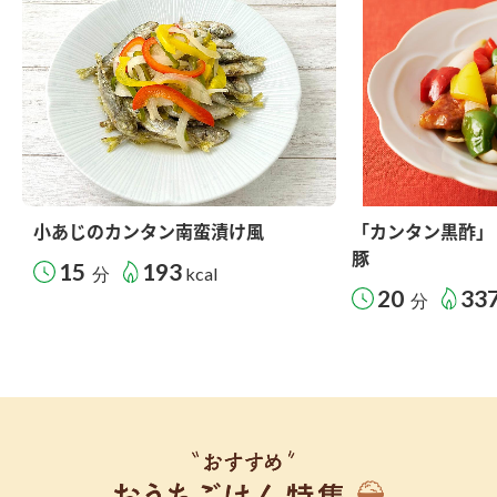
小あじのカンタン南蛮漬け風
「カンタン黒酢」
豚
15
193
分
kcal
20
33
分