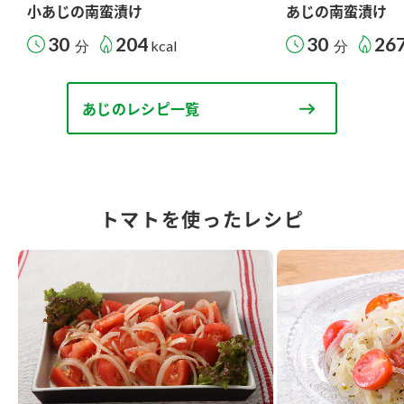
小あじの南蛮漬け
あじの南蛮漬け
30
204
30
26
分
kcal
分
あじのレシピ一覧
トマトを使ったレシピ