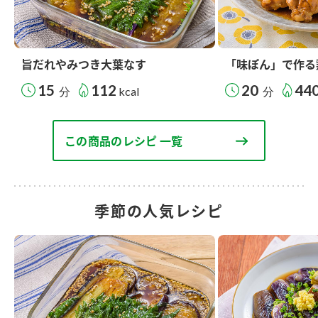
旨だれやみつき大葉なす
「味ぽん」で作る
15
112
20
44
分
kcal
分
この商品のレシピ 一覧
季節の人気レシピ