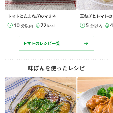
トマトとたまねぎのマリネ
玉ねぎとトマトの
10
72
5
4
分以内
kcal
分以内
トマトのレシピ一覧
味ぽんを使ったレシピ