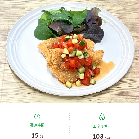
商品カテゴリ
新商品一覧
酢
調味酢
キャンペーン情報
お酢ドリンク
ぽん酢
ブランド・スペシャルサイト
ブランド・スペシャルサイト トップ
みりん風・料理酒
鍋用調味料
商品ブランドサイト
企業情報
Fibee（ファイビー）
国内事業概要
くらしプラ酢
つゆ
たれ
カンタン酢
ミツカングループについて
お酢ドリンク
ミツカンを知る
企業理念
スープ
中華
調理時間
エネルギー
味ぽん
15
103
分
kcal
ぽん酢