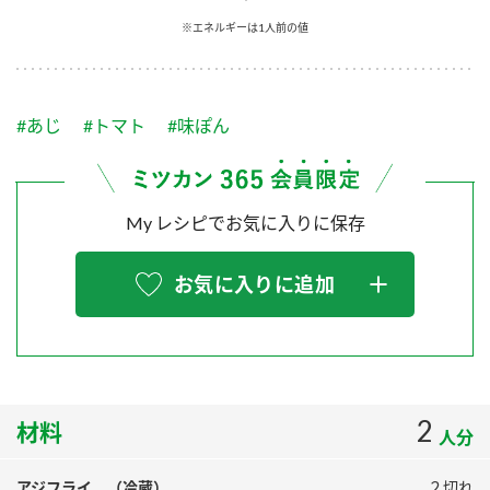
採用情報
環境への取り組み
※エネルギーは1人前の値
かおりの蔵
ミツカンの歴史
クイック調味料
レモン果汁
ニュースリリース
つゆ
水の文化センター（アーカイブ）
鍋なび
#あじ
#トマト
#味ぽん
ふりかけ
おすしの素
お客様相談センター
納豆のサイト
ZENB initiative
PIN印
お客様の声をいかしました
炊き込みご飯の素
米飯用調味液
My レシピでお気に入りに保存
三ツ判山吹
販売終了製品のご案内
千夜
MIM（ミツカンミュージアム）
お気に入りに追加
納豆
Fibee
よくあるご質問
スペシャルサイト
お酢を知ろう！
各部門が大切にしていること
お問い合わせ
すしラボ
地図から取り扱い店舗を探す
2
ぽん酢サワー
材料
人分
おいしさと健康への取り組み
納豆の豆知識
アジフライ （冷蔵）
２切れ