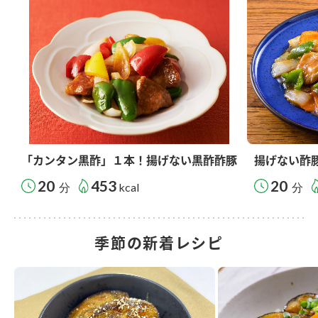
「カンタン黒酢」１本！揚げない黒酢酢豚
揚げない酢
20
453
20
分
kcal
分
季節の新着レシピ