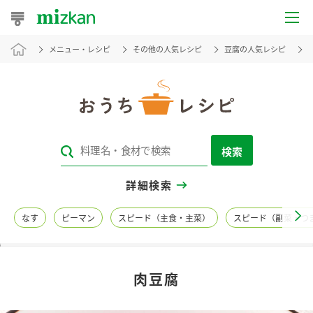
メニュー・レシピ
その他の人気レシピ
豆腐の人気レシピ
おうちレシピ
おすすめレシピ
レシピ特集
検索
レシピカテゴリ一覧
詳細検索
商品からレシピを探す
なす
ピーマン
スピード（主食・主菜）
スピード（副菜・つ
レシピ名特集
肉豆腐
商品情報