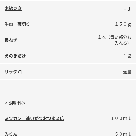
鍋奉行マニュアル
ミツカン公式通販
木綿豆腐
１丁
ミツカンのCM
キッザニア東京「ぽん酢工房」
牛肉 薄切り
１５０ｇ
ロングセラー商品 ＋ おすすめレシピ
人気商品 ＋ おすすめレシピ
１本（青い部分も
長ねぎ
入れる）
えのきだけ
１袋
検索
サラダ油
適量
業務用サイト
ミツカングループについて
製造所固有記号一覧
＜調味料＞
ミツカン 追いがつおつゆ２倍
１００ｍｌ
みりん
５０ｍｌ