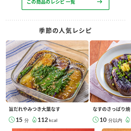
この商品のレシピ 一覧
季節の人気レシピ
旨だれやみつき大葉なす
なすのさっぱり焼
15
112
10
分
kcal
分以内