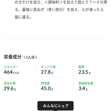
のきだけを加え、＜調味料＞を加えて弱火で７～８分煮
る。最後に長ねぎ（青い部分）を加え、火が通ったら
器に盛る。
栄養成分
（ 1人分 ）
エネルギー
タンパク質
脂質
464
27.8
23.5
kcal
g
g
炭水化物
野菜量
食塩相当量
29.6
45.0
3.4
g
g
g