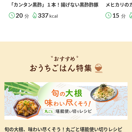
「カンタン黒酢」１本！揚げない黒酢酢豚
メヒカリの
20
337
15
分
kcal
分
旬の大根、味わい尽くそう！丸ごと堪能使い切りレシピ