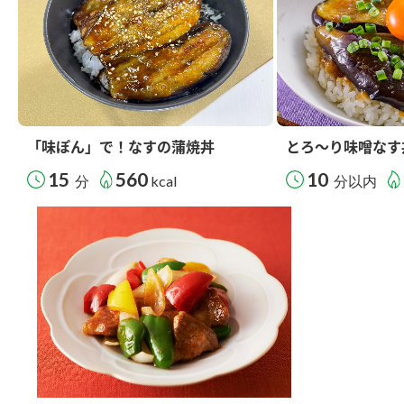
「味ぽん」で！なすの蒲焼丼
とろ～り味噌なす
15
560
10
分
kcal
分以内