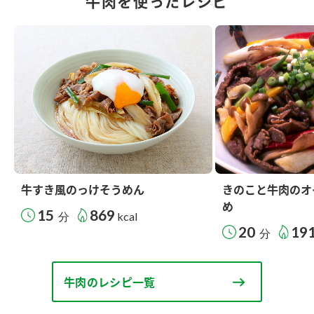
牛肉を使ったレシピ
牛すき風のっけそうめん
きのこと牛肉のオ
め
15
869
分
kcal
20
19
分
牛肉のレシピ一覧