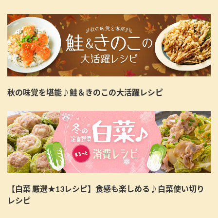
秋の味覚を堪能♪鮭＆きのこの大活躍レシピ
【白菜 厳選★13レシピ】食感も楽しめる♪白菜使い切り
レシピ