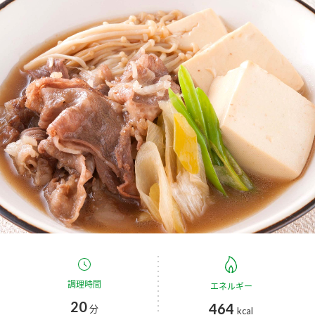
商品カテゴリ
新商品一覧
酢
調味酢
キャンペーン情報
お酢ドリンク
ぽん酢
ブランド・スペシャルサイト
ブランド・スペシャルサイト トップ
みりん風・料理酒
鍋用調味料
商品ブランドサイト
企業情報
Fibee（ファイビー）
国内事業概要
くらしプラ酢
つゆ
たれ
カンタン酢
ミツカングループについて
お酢ドリンク
ミツカンを知る
企業理念
スープ
中華
調理時間
エネルギー
味ぽん
20
464
分
kcal
ぽん酢