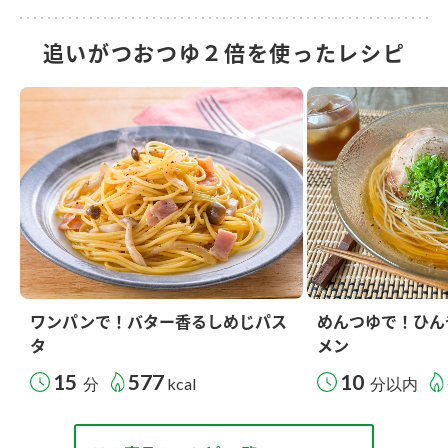
追いがつおつゆ２倍を使ったレシピ
ワンパンで！バター香るしめじパス
めんつゆで！ひん
タ
メン
15
577
10
分
kcal
分以内