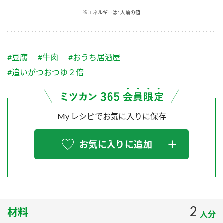
採用情報
環境への取り組み
※エネルギーは1人前の値
かおりの蔵
ミツカンの歴史
クイック調味料
レモン果汁
ニュースリリース
つゆ
水の文化センター（アーカイブ）
鍋なび
#豆腐
#牛肉
#おうち居酒屋
ふりかけ
おすしの素
お客様相談センター
納豆のサイト
#追いがつおつゆ２倍
ZENB initiative
PIN印
お客様の声をいかしました
炊き込みご飯の素
米飯用調味液
三ツ判山吹
My レシピでお気に入りに保存
販売終了製品のご案内
千夜
MIM（ミツカンミュージアム）
納豆
Fibee
よくあるご質問
お気に入りに追加
スペシャルサイト
お酢を知ろう！
各部門が大切にしていること
お問い合わせ
すしラボ
地図から取り扱い店舗を探す
ぽん酢サワー
おいしさと健康への取り組み
2
材料
納豆の豆知識
人分