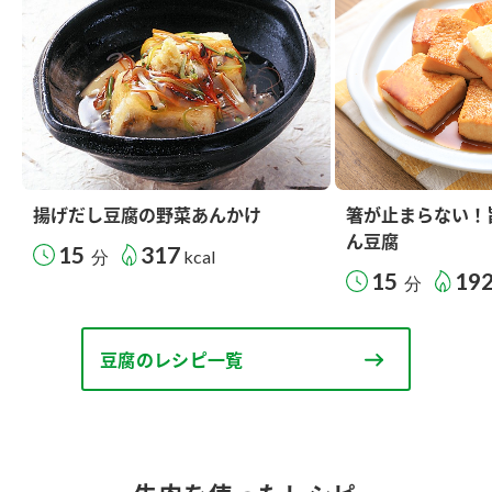
揚げだし豆腐の野菜あんかけ
箸が止まらない！
ん豆腐
15
317
分
kcal
15
19
分
豆腐のレシピ一覧