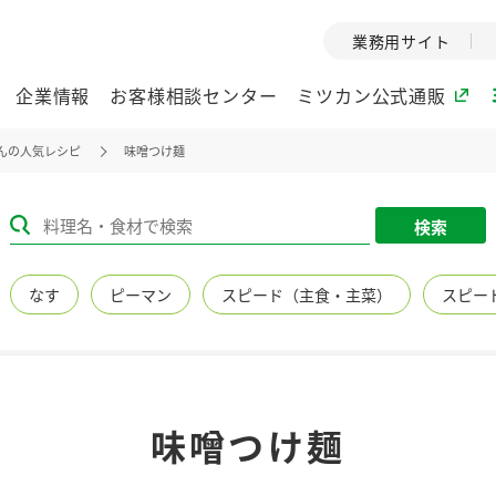
業務用サイト
企業情報
お客様相談センター
ミツカン公式通販
んの人気レシピ
味噌つけ麺
ミツカングループについて
検索
企業理念
ミツカンの
なす
ピーマン
スピード（主食・主菜）
スピー
ミツカングループの企
創業から現在
業理念をご紹介しま
ツカンの変革
す。
歴史をご紹介
ご紹介します。
環境への取り組み
水の文化
味噌つけ麺
（アーカ
酢
調味酢
お酢ドリンク
ぽん酢
みりん風・
ミツカンの環境への取
り組みをご紹介しま
1999年