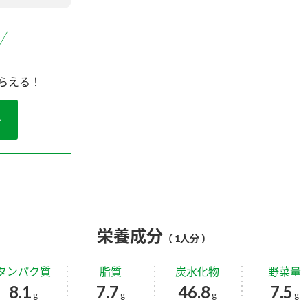
らえる！
栄養成分
（ 1人分 ）
タンパク質
脂質
炭水化物
野菜量
8.1
7.7
46.8
7.5
g
g
g
g