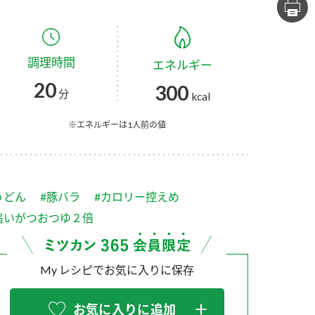
セプトをご紹介しま
た社会貢献
す。
ていまし
調理時間
エネルギー
大切にして
おいしさと健康への
け
おすしの素
炊き込みご飯の素
米飯用調味液
20
300
取り組み
分
kcal
ョン宣言」
ミツカンの研究成果と
た各部門の
おいしさと健康に役立
※エネルギーは1人前の値
ご紹介しま
つ情報をご紹介しま
す。
うどん
#豚バラ
#カロリー控えめ
追いがつおつゆ２倍
My レシピでお気に入りに保存
お酢ドリンク
味ぽん
ぽん酢
お気に入りに追加