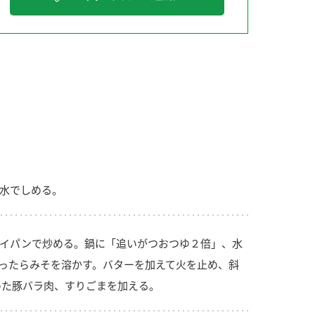
納豆の豆知識
鍋奉行マニュアル
ミツカンのCM
水でしめる。
イパンで炒める。鍋に「追いがつおつゆ２倍」、水
ったらみそを溶かす。バターを加えて火を止め、斜
めた豚バラ肉、すりごまを加える。