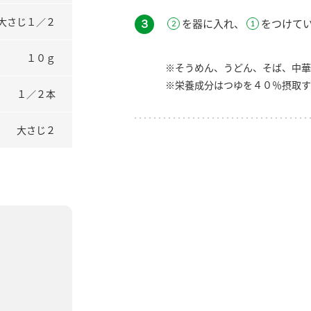
大さじ１／２
３
を器に入れ、
をつけて
１０ｇ
※そうめん、うどん、そば、中華
※栄養成分はつゆを４０％摂取す
１／２本
大さじ２