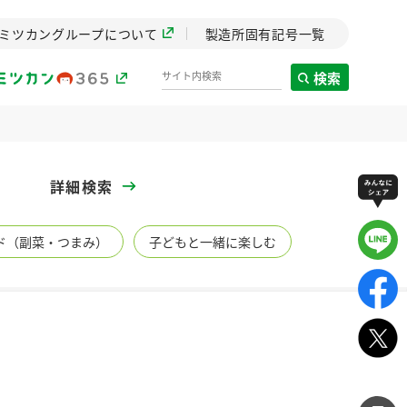
ミツカングループについて
製造所固有記号一覧
検索
製造所固有記号一覧
詳細検索
歴史
ド（副菜・つまみ）
子どもと一緒に楽しむ
までのミ
と挑戦の
します。
センター
ZENB initiative
イブ）
料理酒
鍋用調味料
つゆ
たれ
植物を可能な限りまる
ごと使ったZENBのコン
設立。「水」を