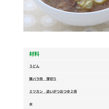
ー
お
材料
うどん
豚バラ肉 薄切り
ミツカン 追いがつおつゆ２倍
水