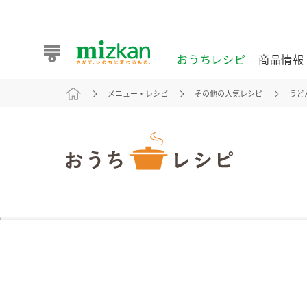
おうちレシピ
商品情報
メニュー・レシピ
その他の人気レシピ
うど
おうちレシピ
商品情報 トップ
企業情報 トップ
お客様相談センター トップ
ミツカン公式通販
業務用サイト
また食べたいが見つかる。ミツカンからのおすすめレシピを
おうちレシピ トップ