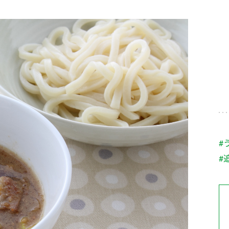
す。
テーマとし
活動を行っ
た。
MIM（ミツカンミュ
各部門が
スープ
中華
クイック調味料
レモン果汁
ふりか
ージアム）
いること
ミツカンの酢づくりの
「未来ビジ
歴史などが学べる体験
実現に向け
型博物館です。
取り組みを
す。
納豆
Fibee
キッザニア東京「ぽ
#
ん酢工房」
#
味ぽんやお酢について
楽しく学べるパビリオ
ンです。
ibee（ファイビ
くらしプラ酢
カンタン酢