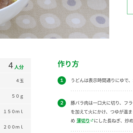
）
酢を知ろう！
すしラボ
ぽん酢サワー
作り方
4
人分
１
うどんは表示時間通りにゆで、
４玉
５０ｇ
２
豚バラ肉は一口大に切り、フラ
を加えて火にかけ、つゆが温ま
１５０ｍｌ
め
薄切り
にした長ねぎ、炒
２００ｍｌ