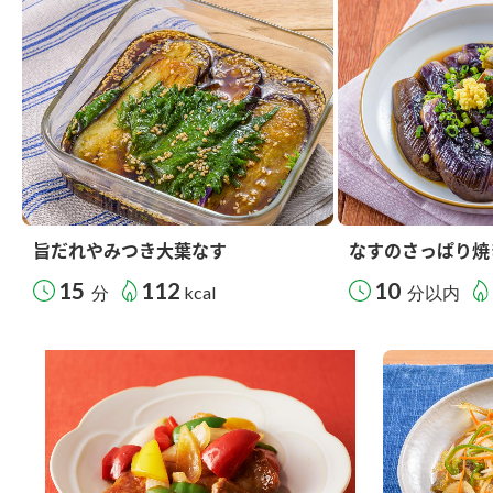
旨だれやみつき大葉なす
なすのさっぱり焼
15
112
10
分
kcal
分以内