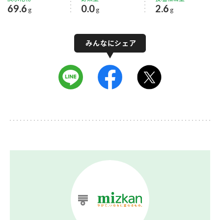
69.6
0.0
2.6
g
g
g