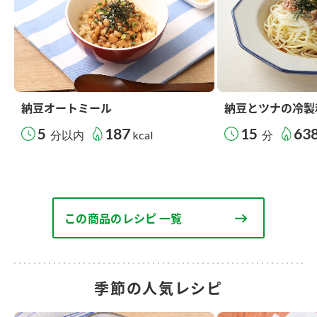
納豆オートミール
納豆とツナの冷製
5
187
15
63
分以内
kcal
分
この商品のレシピ 一覧
季節の人気レシピ