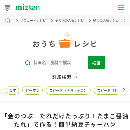
メニュー・レシピ
その他の人気レシピ
納豆の人気レシピ
おうちレシピ
おすすめレシピ
レシピ特集
検索
レシピカテゴリ一覧
詳細検索
商品からレシピを探す
なす
ピーマン
スピード（主食・主菜）
スピード（副菜・つ
レシピ名特集
「金のつぶ たれだけたっぷり！たまご醤油
商品情報
たれ」で作る！簡単納豆チャーハン