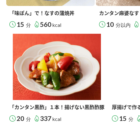
「味ぽん」で！なすの蒲焼丼
カンタン麻婆なす
15
560
10
分
kcal
分以内
「カンタン黒酢」１本！揚げない黒酢酢豚
厚揚げで作
20
337
15
分
kcal
分