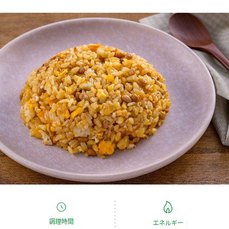
商品カテゴリ
新商品一覧
酢
調味酢
キャンペーン情報
お酢ドリンク
ぽん酢
ブランド・スペシャルサイト
ブランド・スペシャルサイト トップ
みりん風・料理酒
鍋用調味料
商品ブランドサイト
企業情報
Fibee（ファイビー）
国内事業概要
くらしプラ酢
つゆ
たれ
カンタン酢
ミツカングループについて
お酢ドリンク
ミツカンを知る
企業理念
スープ
中華
味ぽん
調理時間
エネルギー
ぽん酢