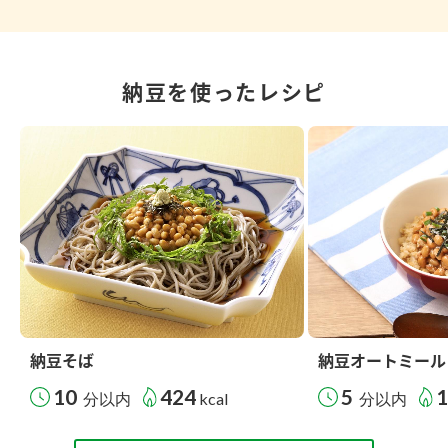
納豆を使ったレシピ
納豆そば
納豆オートミール
10
424
5
分以内
kcal
分以内