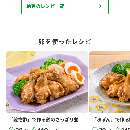
納豆のレシピ一覧
卵を使ったレシピ
「穀物酢」で作る鶏のさっぱり煮
「味ぽん」で作る
20
460
20
44