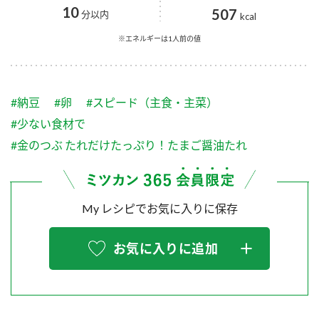
採用情報
環境への取り組み
10
507
分以内
kcal
かおりの蔵
ミツカンの歴史
クイック調味料
レモン果汁
ニュースリリース
※エネルギーは1人前の値
つゆ
水の文化センター（アーカイブ）
鍋なび
ふりかけ
おすしの素
お客様相談センター
納豆のサイト
#納豆
#卵
#スピード（主食・主菜）
ZENB initiative
PIN印
#少ない食材で
お客様の声をいかしました
炊き込みご飯の素
米飯用調味液
#金のつぶ たれだけたっぷり！たまご醤油たれ
三ツ判山吹
販売終了製品のご案内
千夜
MIM（ミツカンミュージアム）
納豆
Fibee
よくあるご質問
My レシピでお気に入りに保存
スペシャルサイト
お酢を知ろう！
各部門が大切にしていること
お問い合わせ
お気に入りに追加
すしラボ
地図から取り扱い店舗を探す
ぽん酢サワー
おいしさと健康への取り組み
納豆の豆知識