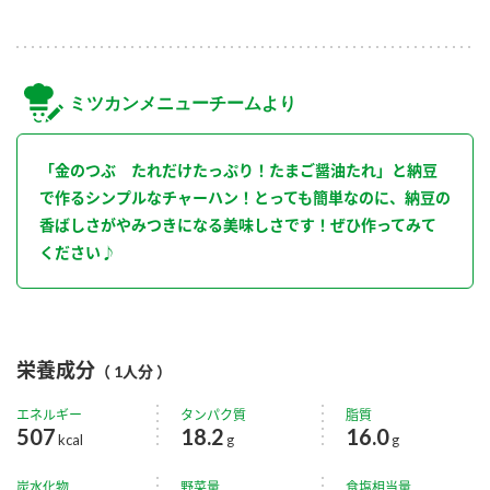
ミツカンメニューチームより
「金のつぶ たれだけたっぷり！たまご醤油たれ」と納豆
で作るシンプルなチャーハン！とっても簡単なのに、納豆の
香ばしさがやみつきになる美味しさです！ぜひ作ってみて
ください♪
栄養成分
（ 1人分 ）
エネルギー
タンパク質
脂質
507
18.2
16.0
kcal
g
g
炭水化物
野菜量
食塩相当量