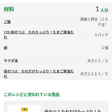
鍋奉行マニュアル
ミツカン公式通販
1
材料
人分
ミツカンのCM
キッザニア東京「ぽん酢工房」
茶碗１杯分（１６
ロングセラー商品 ＋ おすすめレシピ
ご飯
０ｇ）
人気商品 ＋ おすすめレシピ
ﾐﾂｶﾝ金のつぶ たれたっぷり！たまご醤油た
１パック
れ
卵
１個
検索
サラダ油
大さじ１／２
業務用サイト
ミツカングループについて
製造所固有記号一覧
金のつぶ たれだけたっぷり！たまご醤油た
大さじ１と１／２
れ
このレシピに使われている商品
金のつぶ たれだけたっぷり！た