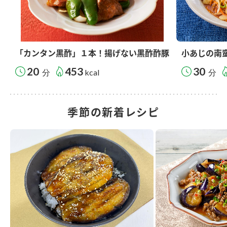
「カンタン黒酢」１本！揚げない黒酢酢豚
小あじの南
20
453
30
分
kcal
分
季節の新着レシピ