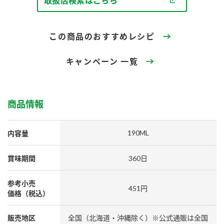
採用情報
取扱店検索はこちら
環境への取り組み
かおりの蔵
ミツカンの歴史
クイック調味料
レモン果汁
ニュースリリース
つゆ
この商品のおすすめレシピ
水の文化センター（アーカイブ）
鍋なび
ふりかけ
おすしの素
キャンペーン 一覧
お客様相談センター
納豆のサイト
ZENB initiative
PIN印
お客様の声をいかしました
炊き込みご飯の素
米飯用調味液
商品情報
三ツ判山吹
販売終了製品のご案内
千夜
MIM（ミツカンミュージアム）
190ML
内容量
納豆
Fibee
よくあるご質問
スペシャルサイト
賞味期間
360日
お酢を知ろう！
各部門が大切にしていること
お問い合わせ
すしラボ
参考小売
451円
地図から取り扱い店舗を探す
価格（税込）
ぽん酢サワー
おいしさと健康への取り組み
納豆の豆知識
販売地区
全国（北海道・沖縄除く）※公式通販は全国