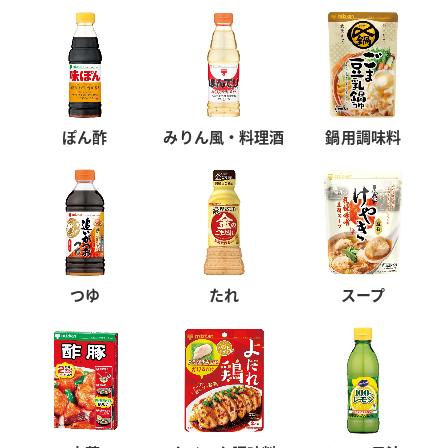
ぽん酢
みりん風・料理酒
鍋用調味料
つゆ
たれ
スープ