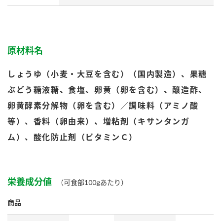
鍋奉行マニュアル
ミツカン公式通販
ミツカンのCM
キッザニア東京「ぽん酢工房」
ロングセラー商品 ＋ おすすめレシピ
原材料名
人気商品 ＋ おすすめレシピ
しょうゆ（小麦・大豆を含む）（国内製造）、果糖
ぶどう糖液糖、食塩、卵黄（卵を含む）、醸造酢、
検索
卵黄酵素分解物（卵を含む）／調味料（アミノ酸
等）、香料（卵由来）、増粘剤（キサンタンガ
業務用サイト
ミツカングループについて
製造所固有記号一覧
ム）、酸化防止剤（ビタミンＣ）
栄養成分値
（可食部100gあたり）
商品