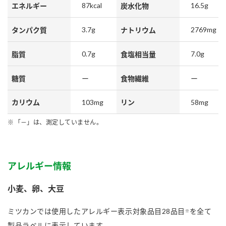
87kcal
16.5g
エネルギー
炭水化物
3.7g
2769mg
タンパク質
ナトリウム
0.7g
7.0g
脂質
食塩相当量
糖質
ー
食物繊維
ー
103mg
58mg
カリウム
リン
「－」は、測定していません。
アレルギー情報
小麦、卵、大豆
ミツカンでは使用したアレルギー表示対象品目28品目
を全て
※
製品ラベルに表示しています。