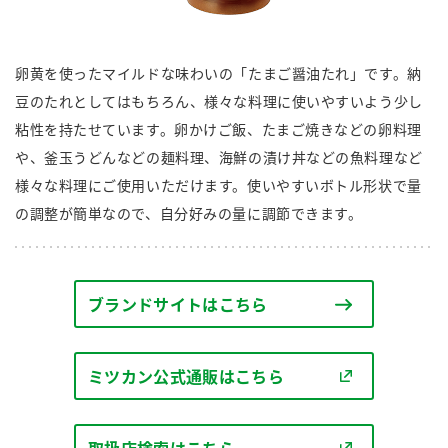
商品カテゴリ
新商品一覧
卵黄を使ったマイルドな味わいの「たまご醤油たれ」です。納
酢
調味酢
豆のたれとしてはもちろん、様々な料理に使いやすいよう少し
キャンペーン情報
粘性を持たせています。卵かけご飯、たまご焼きなどの卵料理
や、釜玉うどんなどの麺料理、海鮮の漬け丼などの魚料理など
お酢ドリンク
ぽん酢
ブランド・スペシャルサイト
様々な料理にご使用いただけます。使いやすいボトル形状で量
ブランド・スペシャルサイト トップ
の調整が簡単なので、自分好みの量に調節できます。
みりん風・料理酒
鍋用調味料
商品ブランドサイト
企業情報
Fibee（ファイビー）
国内事業概要
くらしプラ酢
ブランドサイトはこちら
つゆ
たれ
カンタン酢
ミツカングループについて
お酢ドリンク
ミツカン公式通販はこちら
ミツカンを知る
企業理念
スープ
中華
味ぽん
ぽん酢