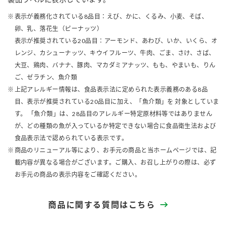
表示が義務化されている8品目：えび、かに、くるみ、小麦、そば、
卵、乳、落花生（ピーナッツ）
表示が推奨されている20品目：アーモンド、あわび、いか、いくら、オ
レンジ、カシューナッツ、キウイフルーツ、牛肉、ごま、さけ、さば、
大豆、鶏肉、バナナ、豚肉、マカダミアナッツ、もも、やまいも、りん
ご、ゼラチン、魚介類
上記アレルギー情報は、食品表示法に定められた表示義務のある8品
目、表示が推奨されている20品目に加え、「魚介類」を 対象としていま
す。 「魚介類」は、28品目のアレルギー特定原材料等ではありません
が、どの種類の魚が入っているか特定できない場合に食品衛生法および
食品表示法で認められている表示です。
商品のリニューアル等により、お手元の商品と当ホームページでは、記
載内容が異なる場合がございます。ご購入、お召し上がりの際は、必ず
お手元の商品の表示内容をご確認ください。
商品に関する質問はこちら