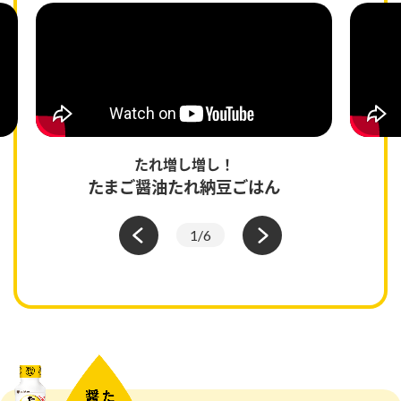
たれ増し増し！
たまご醤油たれ納豆ごはん
1
/
6