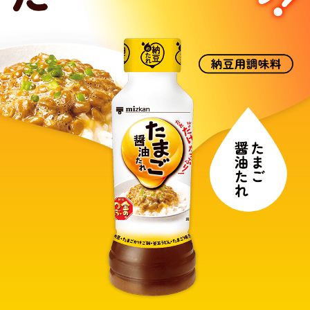
商品カテゴリ
新商品一覧
酢
調味酢
キャンペーン情報
お酢ドリンク
ぽん酢
ブランド・スペシャルサイト
ブランド・スペシャルサイト トップ
みりん風・料理酒
鍋用調味料
商品ブランドサイト
企業情報
Fibee（ファイビー）
国内事業概要
くらしプラ酢
つゆ
たれ
カンタン酢
ミツカングループについて
お酢ドリンク
ミツカンを知る
企業理念
スープ
中華
味ぽん
ぽん酢