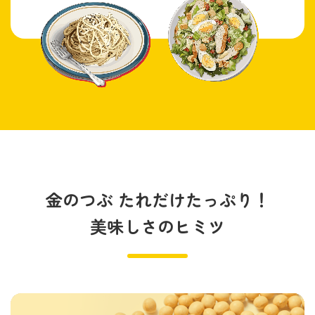
鍋奉行マニュアル
ミツカン公式通販
ミツカンのCM
キッザニア東京「ぽん酢工房」
ロングセラー商品 ＋ おすすめレシピ
人気商品 ＋ おすすめレシピ
検索
業務用サイト
ミツカングループについて
製造所固有記号一覧
金のつぶ たれだけたっぷり！
美味しさのヒミツ