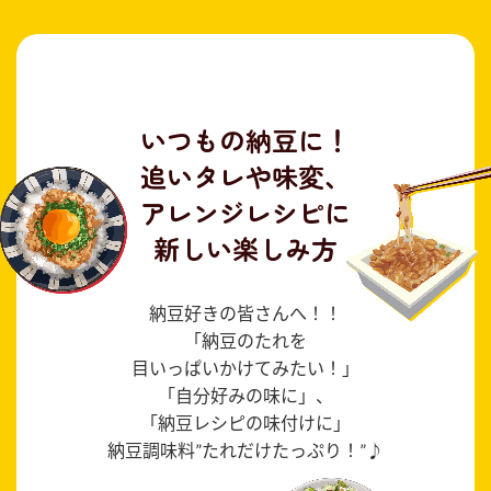
採用情報
環境への取り組み
かおりの蔵
ミツカンの歴史
クイック調味料
レモン果汁
ニュースリリース
つゆ
水の文化センター（アーカイブ）
鍋なび
ふりかけ
おすしの素
いつもの納豆に！
お客様相談センター
納豆のサイト
追いタレや味変、
ZENB initiative
PIN印
アレンジレシピに
お客様の声をいかしました
炊き込みご飯の素
米飯用調味液
三ツ判山吹
新しい楽しみ方
販売終了製品のご案内
千夜
MIM（ミツカンミュージアム）
納豆
Fibee
納豆好きの皆さんへ！！
よくあるご質問
スペシャルサイト
「納豆のたれを
お酢を知ろう！
各部門が大切にしていること
目いっぱいかけてみたい！」
お問い合わせ
すしラボ
「自分好みの味に」、
地図から取り扱い店舗を探す
「納豆レシピの味付けに」
ぽん酢サワー
納豆調味料”たれだけたっぷり！”♪
おいしさと健康への取り組み
納豆の豆知識