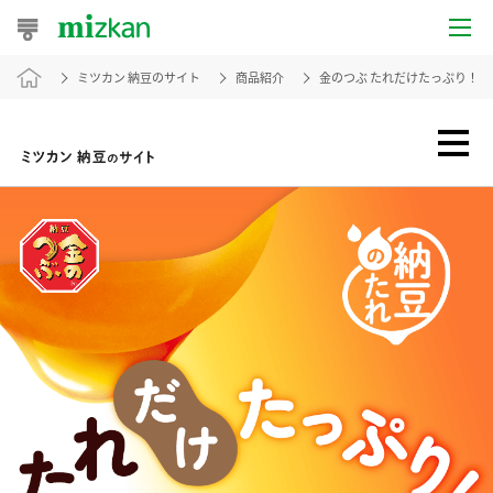
ミツカン 納豆のサイト
商品紹介
金のつぶ たれだけたっぷり！
おうちレシピ
おすすめレシピ
レシピ特集
レシピカテゴリ一覧
商品からレシピを探す
レシピ名特集
商品情報