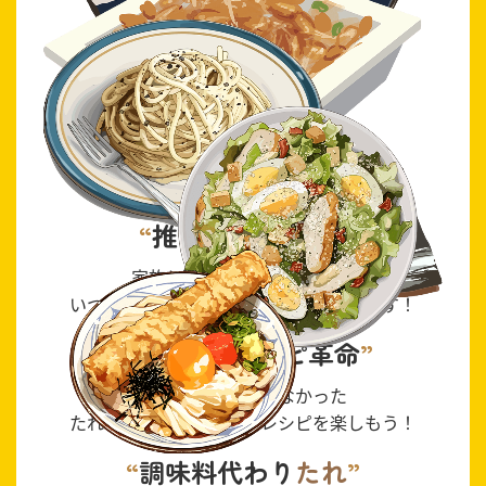
追い
たれ
いつもの納豆にたれを追加して
たれだく納豆ご飯を楽しもう！
推し
たれ
に味変
家族と好きなたれが違っても
いつでも推したれをお楽しみいただけます！
納豆
たれ
レシピ革命
今まで手軽にできなかった
たれをた〜っぷり使えるレシピを楽しもう！
調味料代わり
たれ