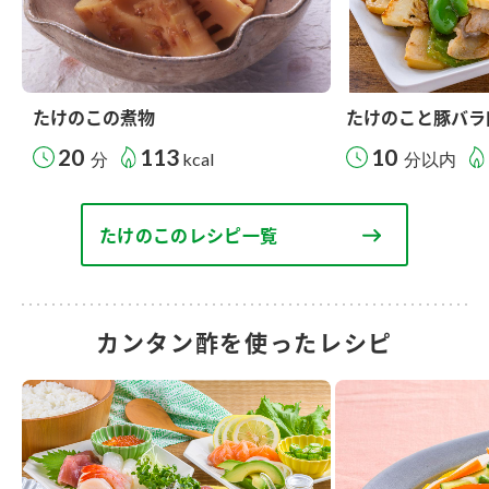
たけのこの煮物
たけのこと豚バラ
20
113
10
分
kcal
分以内
たけのこのレシピ一覧
カンタン酢を使ったレシピ