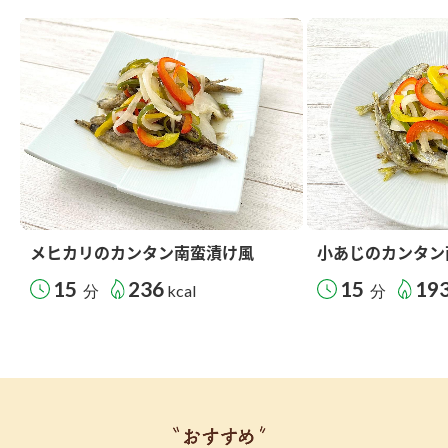
メヒカリのカンタン南蛮漬け風
小あじのカンタン
15
236
15
19
分
kcal
分