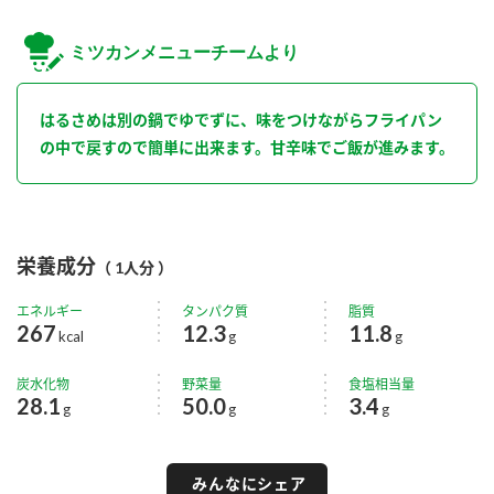
ミツカンメニューチームより
はるさめは別の鍋でゆでずに、味をつけながらフライパン
の中で戻すので簡単に出来ます。甘辛味でご飯が進みます。
栄養成分
（ 1人分 ）
エネルギー
タンパク質
脂質
267
12.3
11.8
kcal
g
g
炭水化物
野菜量
食塩相当量
28.1
50.0
3.4
g
g
g