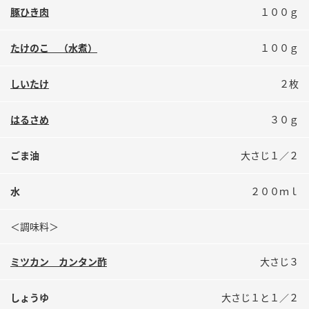
鍋奉行マニュアル
豚ひき肉
１００ｇ
ミツカン公式通販
ミツカンのCM
キッザニア東京「ぽん酢工房」
たけのこ （水煮）
１００ｇ
ロングセラー商品 ＋ おすすめレシピ
人気商品 ＋ おすすめレシピ
しいたけ
２枚
はるさめ
３０ｇ
検索
ごま油
大さじ１／２
業務用サイト
ミツカングループについて
製造所固有記号一覧
水
２００ｍｌ
＜調味料＞
ミツカン カンタン酢
大さじ３
しょうゆ
大さじ１と１／２