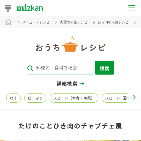
メニュー・レシピ
肉類の人気レシピ
ひき肉の人気レシピ
おうちレシピ
おすすめレシピ
レシピ特集
検索
レシピカテゴリ一覧
詳細検索
商品からレシピを探す
なす
ピーマン
スピード（主食・主菜）
スピード（副菜・つ
レシピ名特集
たけのことひき肉のチャプチェ風
商品情報