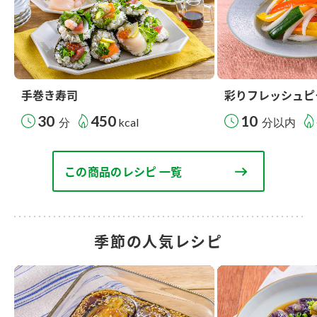
手巻き寿司
彩りフレッシュピ
30
450
10
分
kcal
分以内
この商品のレシピ 一覧
季節の人気レシピ