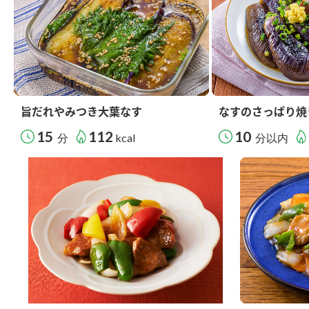
旨だれやみつき大葉なす
なすのさっぱり焼
15
112
10
分
kcal
分以内