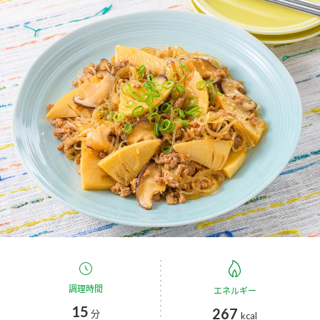
商品カテゴリ
新商品一覧
酢
調味酢
キャンペーン情報
お酢ドリンク
ぽん酢
ブランド・スペシャルサイト
ブランド・スペシャルサイト トップ
みりん風・料理酒
鍋用調味料
商品ブランドサイト
企業情報
Fibee（ファイビー）
国内事業概要
くらしプラ酢
つゆ
たれ
カンタン酢
ミツカングループについて
お酢ドリンク
ミツカンを知る
企業理念
スープ
中華
調理時間
エネルギー
味ぽん
15
267
分
kcal
ぽん酢