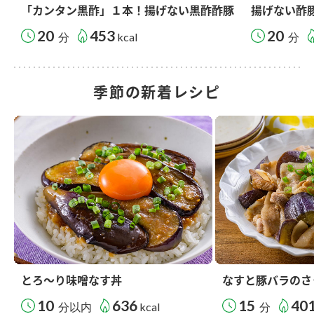
「カンタン黒酢」１本！揚げない黒酢酢豚
揚げない酢
20
453
20
分
kcal
分
季節の新着レシピ
とろ～り味噌なす丼
なすと豚バラのさ
10
636
15
40
分以内
kcal
分