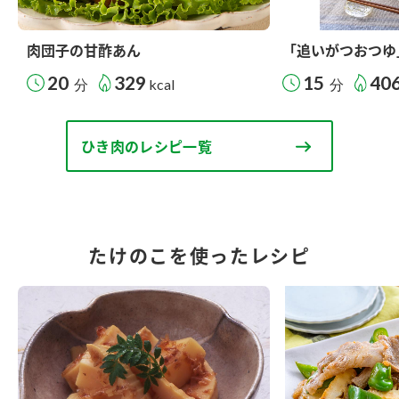
肉団子の甘酢あん
「追いがつおつゆ
20
329
15
40
分
kcal
分
ひき肉のレシピ一覧
たけのこを使ったレシピ