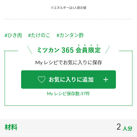
採用情報
環境への取り組み
※エネルギーは1人前の値
かおりの蔵
ミツカンの歴史
クイック調味料
レモン果汁
ニュースリリース
つゆ
水の文化センター（アーカイブ）
鍋なび
#ひき肉
#たけのこ
#カンタン酢
ふりかけ
おすしの素
お客様相談センター
納豆のサイト
ZENB initiative
PIN印
お客様の声をいかしました
炊き込みご飯の素
米飯用調味液
My レシピでお気に入りに保存
三ツ判山吹
販売終了製品のご案内
千夜
MIM（ミツカンミュージアム）
お気に入りに追加
納豆
Fibee
よくあるご質問
スペシャルサイト
My レシピ保存数:37件
お酢を知ろう！
各部門が大切にしていること
お問い合わせ
すしラボ
地図から取り扱い店舗を探す
ぽん酢サワー
2
材料
おいしさと健康への取り組み
人分
納豆の豆知識