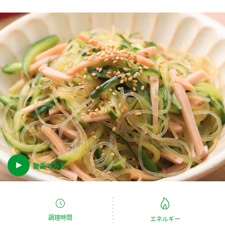
商品カテゴリ
新商品一覧
酢
調味酢
キャンペーン情報
お酢ドリンク
ぽん酢
ブランド・スペシャルサイト
ブランド・スペシャルサイト トップ
みりん風・料理酒
鍋用調味料
商品ブランドサイト
企業情報
Fibee（ファイビー）
国内事業概要
くらしプラ酢
つゆ
たれ
動画でみる
カンタン酢
ミツカングループについて
お酢ドリンク
ミツカンを知る
企業理念
スープ
中華
味ぽん
調理時間
エネルギー
ぽん酢