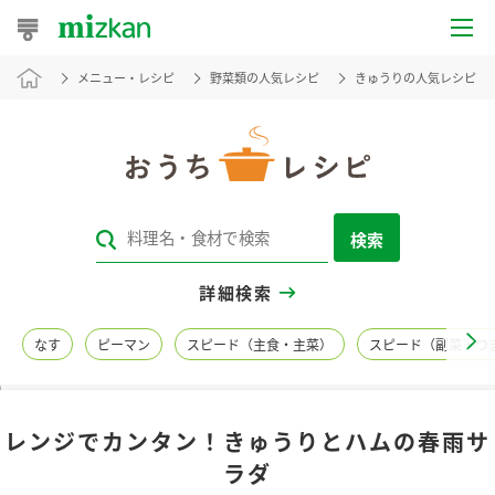
メニュー・レシピ
野菜類の人気レシピ
きゅうりの人気レシピ
おうちレシピ
おすすめレシピ
レシピ特集
検索
レシピカテゴリ一覧
詳細検索
商品からレシピを探す
なす
ピーマン
スピード（主食・主菜）
スピード（副菜・つ
レシピ名特集
レンジでカンタン！きゅうりとハムの春雨サ
商品情報
ラダ