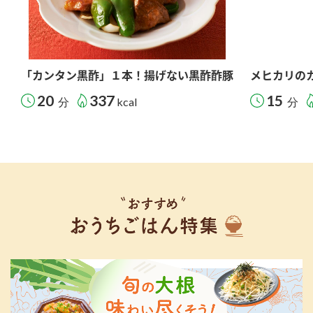
「カンタン黒酢」１本！揚げない黒酢酢豚
メヒカリの
20
337
15
分
kcal
分