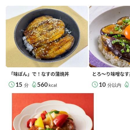
「味ぽん」で！なすの蒲焼丼
とろ～り味噌なす
15
560
10
分
kcal
分以内