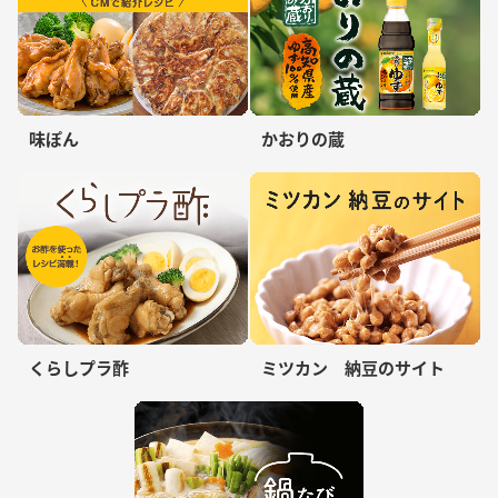
味ぽん
かおりの蔵
くらしプラ酢
ミツカン 納豆のサイト