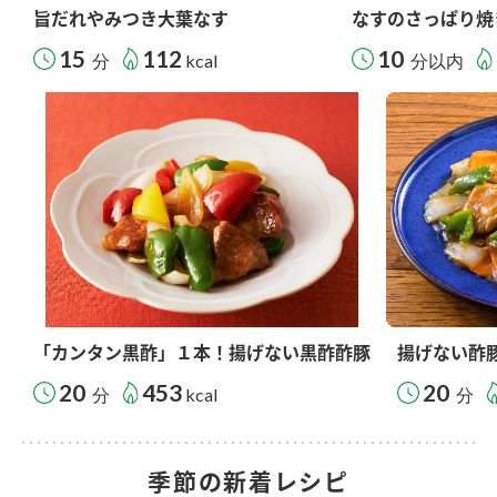
旨だれやみつき大葉なす
なすのさっぱり焼
15
112
10
分
kcal
分以内
「カンタン黒酢」１本！揚げない黒酢酢豚
揚げない酢
20
453
20
分
kcal
分
季節の新着レシピ