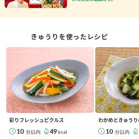
きゅうりを使ったレシピ
彩りフレッシュピクルス
わかめときゅうり
10
49
10
分以内
kcal
分以内