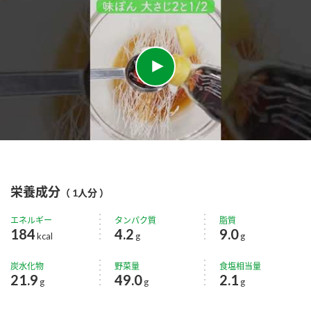
栄養成分
（ 1人分 ）
エネルギー
タンパク質
脂質
184
4.2
9.0
kcal
g
g
炭水化物
野菜量
食塩相当量
21.9
49.0
2.1
g
g
g