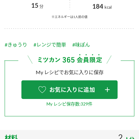
採用情報
環境への取り組み
15
184
分
kcal
かおりの蔵
ミツカンの歴史
クイック調味料
レモン果汁
ニュースリリース
※エネルギーは1人前の値
つゆ
水の文化センター（アーカイブ）
鍋なび
ふりかけ
おすしの素
お客様相談センター
納豆のサイト
#きゅうり
#レンジで簡単
#味ぽん
ZENB initiative
PIN印
お客様の声をいかしました
炊き込みご飯の素
米飯用調味液
三ツ判山吹
My レシピでお気に入りに保存
販売終了製品のご案内
千夜
MIM（ミツカンミュージアム）
納豆
Fibee
よくあるご質問
お気に入りに追加
スペシャルサイト
お酢を知ろう！
各部門が大切にしていること
My レシピ保存数:329件
お問い合わせ
すしラボ
地図から取り扱い店舗を探す
ぽん酢サワー
おいしさと健康への取り組み
納豆の豆知識
2
材料