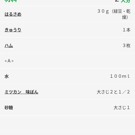
人分
鍋奉行マニュアル
ミツカン公式通販
３０ｇ（緑豆・乾
ミツカンのCM
はるさめ
キッザニア東京「ぽん酢工房」
燥）
ロングセラー商品 ＋ おすすめレシピ
きゅうり
１本
人気商品 ＋ おすすめレシピ
ハム
３枚
<Ａ>
検索
水
１００ｍｌ
業務用サイト
ミツカングループについて
製造所固有記号一覧
ミツカン 味ぽん
大さじ２と１／２
砂糖
大さじ１