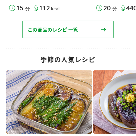
15
112
20
44
分
kcal
分
この商品のレシピ 一覧
季節の人気レシピ