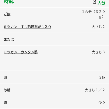
3
材料
人分
鍋奉行マニュアル
ミツカン公式通販
ミツカンのCM
１合分（３２０
キッザニア東京「ぽん酢工房」
ご飯
ｇ）
ロングセラー商品 ＋ おすすめレシピ
ミツカン すし酢昆布だし入り
大さじ２
人気商品 ＋ おすすめレシピ
または
検索
ミツカン カンタン酢
大さじ３
業務用サイト
ミツカングループについて
製造所固有記号一覧
卵
３個
砂糖
大さじ１／２
塩
少々