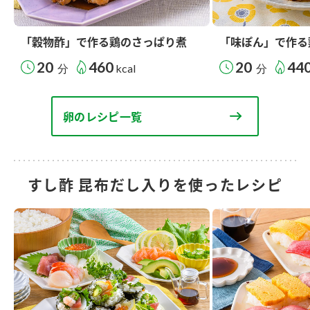
「穀物酢」で作る鶏のさっぱり煮
「味ぽん」で作る
20
460
20
44
分
kcal
分
卵のレシピ一覧
すし酢 昆布だし入りを使ったレシピ