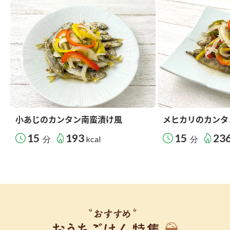
小あじのカンタン南蛮漬け風
メヒカリのカンタ
15
193
15
23
分
kcal
分