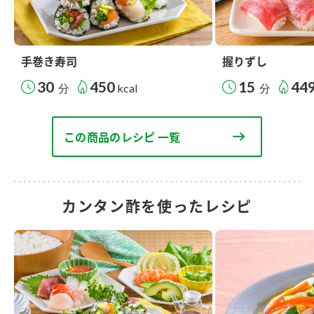
手巻き寿司
握りずし
30
450
15
44
分
kcal
分
この商品のレシピ 一覧
カンタン酢を使ったレシピ