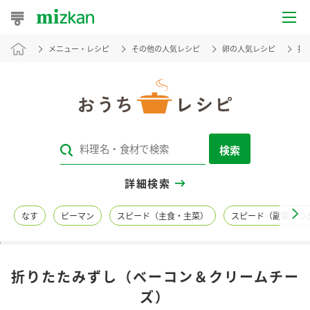
メニュー・レシピ
その他の人気レシピ
卵の人気レシピ
折
おうちレシピ
おすすめレシピ
レシピ特集
検索
レシピカテゴリ一覧
詳細検索
商品からレシピを探す
なす
ピーマン
スピード（主食・主菜）
スピード（副菜・つ
レシピ名特集
折りたたみずし（ベーコン＆クリームチー
商品情報
ズ）