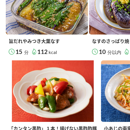
旨だれやみつき大葉なす
なすのさっぱり焼
15
112
10
分
kcal
分以内
「カンタン黒酢」１本！揚げない黒酢酢豚
小あじの南