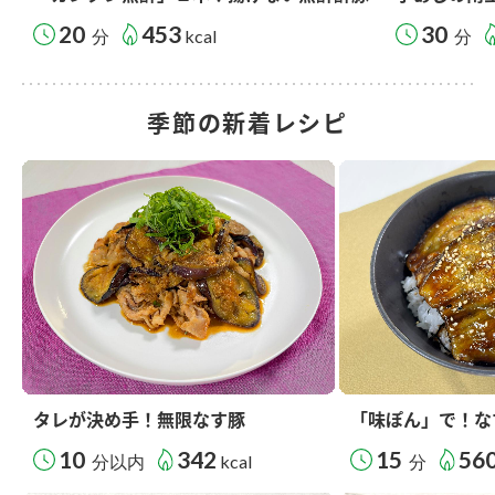
20
453
30
分
kcal
分
季節の新着レシピ
タレが決め手！無限なす豚
「味ぽん」で！な
10
342
15
56
分以内
kcal
分