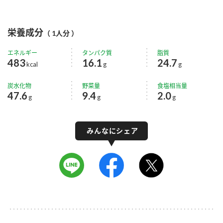
栄養成分
（ 1人分 ）
エネルギー
タンパク質
脂質
483
16.1
24.7
kcal
g
g
炭水化物
野菜量
食塩相当量
47.6
9.4
2.0
g
g
g