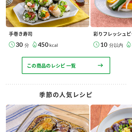
手巻き寿司
彩りフレッシュピ
30
450
10
分
kcal
分以内
この商品のレシピ 一覧
季節の人気レシピ