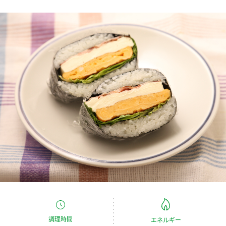
商品カテゴリ
新商品一覧
酢
調味酢
キャンペーン情報
お酢ドリンク
ぽん酢
ブランド・スペシャルサイト
ブランド・スペシャルサイト トップ
みりん風・料理酒
鍋用調味料
商品ブランドサイト
企業情報
Fibee（ファイビー）
国内事業概要
くらしプラ酢
つゆ
たれ
カンタン酢
ミツカングループについて
お酢ドリンク
ミツカンを知る
企業理念
スープ
中華
味ぽん
調理時間
エネルギー
ぽん酢