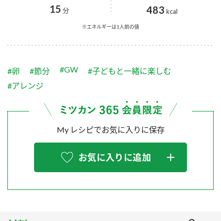
採用情報
環境への取り組み
15
483
分
kcal
かおりの蔵
ミツカンの歴史
クイック調味料
レモン果汁
ニュースリリース
※エネルギーは1人前の値
つゆ
水の文化センター（アーカイブ）
鍋なび
ふりかけ
おすしの素
お客様相談センター
納豆のサイト
#GW
#卵
#節分
#子どもと一緒に楽しむ
ZENB initiative
PIN印
#アレンジ
お客様の声をいかしました
炊き込みご飯の素
米飯用調味液
三ツ判山吹
販売終了製品のご案内
千夜
MIM（ミツカンミュージアム）
My レシピでお気に入りに保存
納豆
Fibee
よくあるご質問
スペシャルサイト
お気に入りに追加
お酢を知ろう！
各部門が大切にしていること
お問い合わせ
すしラボ
地図から取り扱い店舗を探す
ぽん酢サワー
おいしさと健康への取り組み
納豆の豆知識