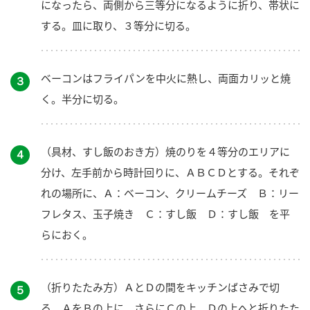
になったら、両側から三等分になるように折り、帯状に
する。皿に取り、３等分に切る。
ベーコンはフライパンを中火に熱し、両面カリッと焼
３
く。半分に切る。
（具材、すし飯のおき方）焼のりを４等分のエリアに
４
分け、左手前から時計回りに、ＡＢＣＤとする。それぞ
れの場所に、Ａ：ベーコン、クリームチーズ Ｂ：リー
フレタス、玉子焼き Ｃ：すし飯 Ｄ：すし飯 を平
らにおく。
（折りたたみ方）ＡとＤの間をキッチンばさみで切
５
る。ＡをＢの上に、さらにＣの上、Ｄの上へと折りたた