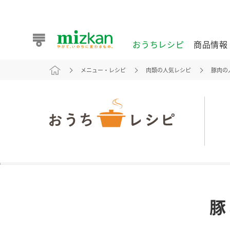
おうちレシピ
商品情報
メニュー・レシピ
肉類の人気レシピ
豚肉の
おうちレシピ
商品情報 トップ
企業情報 トップ
お客様相談センター トップ
ミツカン公式通販
業務用サイト
また食べたいが見つかる。ミツカンからのおすすめレシピを
豚
おうちレシピ トップ