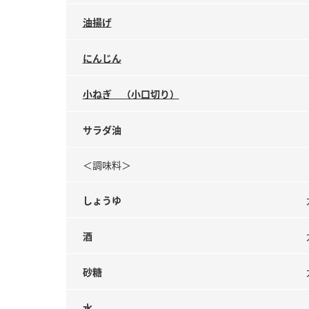
油揚げ
にんじん
小ねぎ （小口切り）
サラダ油
＜調味料＞
しょうゆ
酒
砂糖
水