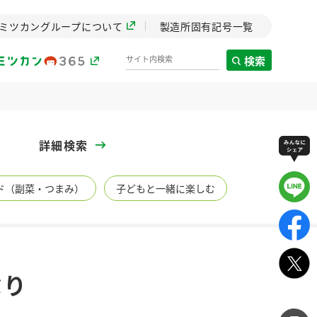
ミツカングループについて
製造所固有記号一覧
検索
製造所固有記号一覧
詳細検索
歴史
ド（副菜・つまみ）
子どもと一緒に楽しむ
までのミ
と挑戦の
します。
センター
ZENB initiative
ぶり
イブ）
料理酒
鍋用調味料
つゆ
たれ
植物を可能な限りまる
ごと使ったZENBのコン
設立。「水」を