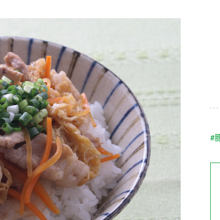
す。
テーマとし
活動を行っ
た。
MIM（ミツカンミュ
各部門が
スープ
中華
クイック調味料
レモン果汁
ふりか
ージアム）
いること
ミツカンの酢づくりの
「未来ビジ
歴史などが学べる体験
実現に向け
型博物館です。
取り組みを
す。
納豆
Fibee
キッザニア東京「ぽ
#
ん酢工房」
味ぽんやお酢について
楽しく学べるパビリオ
ンです。
ibee（ファイビ
くらしプラ酢
カンタン酢