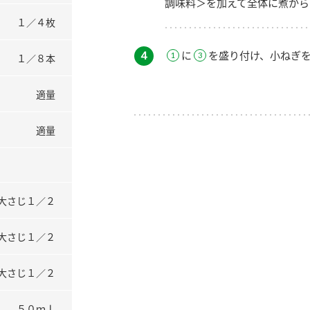
調味料＞を加えて全体に煮から
１／４枚
４
に
を盛り付け、小ねぎ
１／８本
適量
適量
大さじ１／２
大さじ１／２
大さじ１／２
５０ｍｌ