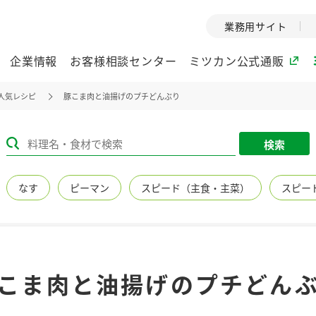
業務用サイト
企業情報
お客様相談センター
ミツカン公式通販
人気レシピ
豚こま肉と油揚げのプチどんぶり
ミツカングループについて
検索
企業理念
ミツカンの
なす
ピーマン
スピード（主食・主菜）
スピー
ミツカングループの企
創業から現在
業理念をご紹介しま
ツカンの変革
す。
歴史をご紹介
ご紹介します。
環境への取り組み
水の文化
こま肉と油揚げのプチどん
（アーカ
酢
調味酢
お酢ドリンク
ぽん酢
みりん風・
ミツカンの環境への取
り組みをご紹介しま
1999年