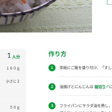
）
酢を知ろう！
すしラボ
ぽん酢サワー
作り方
1
人分
１
茶碗にご飯を盛り付け、「すし
１６０ｇ
小さじ２
２
油揚げとにんじんは
細切り
３
フライパンにサラダ油を熱し、
５０ｇ