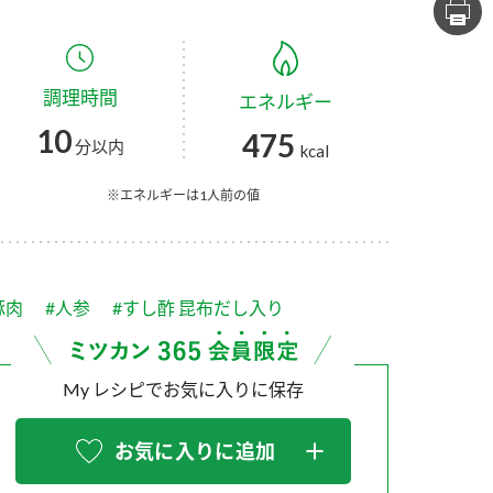
セプトをご紹介しま
た社会貢献
す。
ていまし
調理時間
エネルギー
大切にして
おいしさと健康への
け
おすしの素
炊き込みご飯の素
米飯用調味液
10
475
取り組み
分以内
kcal
ョン宣言」
ミツカンの研究成果と
た各部門の
おいしさと健康に役立
※エネルギーは1人前の値
ご紹介しま
つ情報をご紹介しま
す。
豚肉
#人参
#すし酢 昆布だし入り
My レシピでお気に入りに保存
お気に入りに追加
お酢ドリンク
味ぽん
ぽん酢