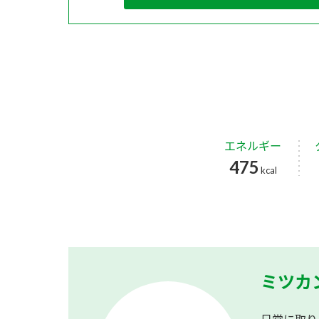
エネルギー
475
kcal
ミツカ