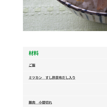
ー
お
材料
ご飯
ミツカン すし酢昆布だし入り
豚肉 小間切れ