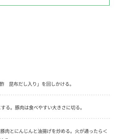
納豆の豆知識
鍋奉行マニュアル
ミツカンのCM
酢 昆布だし入り」を回しかける。
にする。豚肉は食べやすい大きさに切る。
豚肉とにんじんと油揚げを炒める。火が通ったら＜