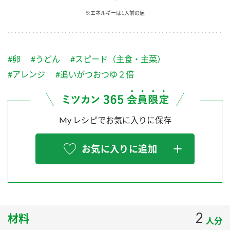
採用情報
環境への取り組み
※エネルギーは1人前の値
かおりの蔵
ミツカンの歴史
クイック調味料
レモン果汁
ニュースリリース
つゆ
水の文化センター（アーカイブ）
鍋なび
#卵
#うどん
#スピード（主食・主菜）
ふりかけ
おすしの素
お客様相談センター
納豆のサイト
#アレンジ
#追いがつおつゆ２倍
ZENB initiative
PIN印
お客様の声をいかしました
炊き込みご飯の素
米飯用調味液
三ツ判山吹
My レシピでお気に入りに保存
販売終了製品のご案内
千夜
MIM（ミツカンミュージアム）
納豆
Fibee
よくあるご質問
お気に入りに追加
スペシャルサイト
お酢を知ろう！
各部門が大切にしていること
お問い合わせ
すしラボ
地図から取り扱い店舗を探す
ぽん酢サワー
おいしさと健康への取り組み
2
材料
納豆の豆知識
人分