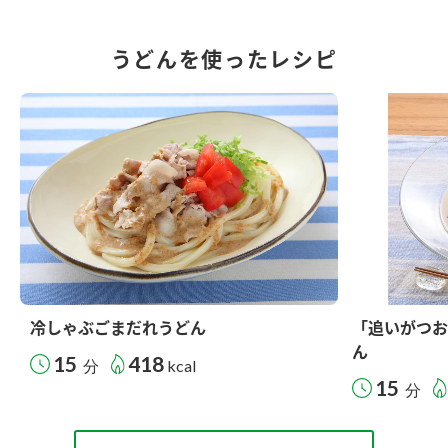
うどんを使ったレシピ
冷しゃぶごまだれうどん
「追いがつお
ん
15
418
分
kcal
15
分