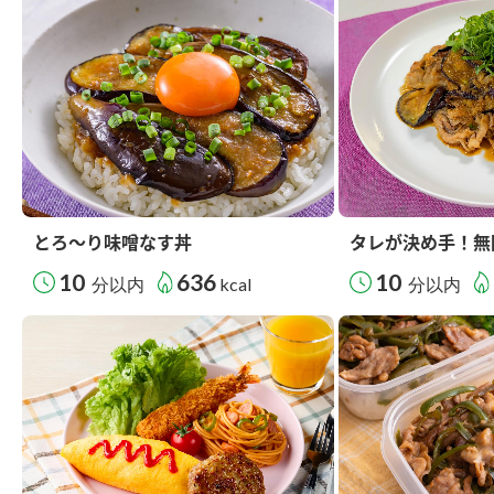
とろ～り味噌なす丼
タレが決め手！無
10
636
10
分以内
kcal
分以内