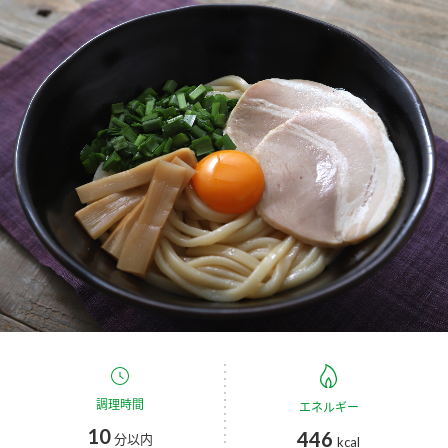
商品カテゴリ
新商品一覧
酢
調味酢
キャンペーン情報
お酢ドリンク
ぽん酢
ブランド・スペシャルサイト
ブランド・スペシャルサイト トップ
みりん風・料理酒
鍋用調味料
商品ブランドサイト
企業情報
Fibee（ファイビー）
国内事業概要
くらしプラ酢
つゆ
たれ
カンタン酢
ミツカングループについて
お酢ドリンク
ミツカンを知る
企業理念
スープ
中華
調理時間
エネルギー
味ぽん
10
446
分以内
kcal
ぽん酢