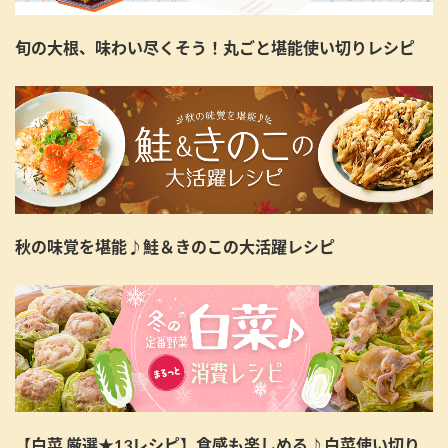
旬の大根、味わい尽くそう！丸ごと堪能使い切りレシピ
秋の味覚を堪能♪鮭＆きのこの大活躍レシピ
【白菜 厳選★13レシピ】食感も楽しめる♪白菜使い切り