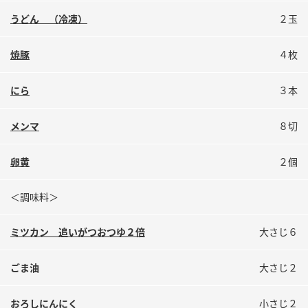
鍋奉行マニュアル
ミツカン公式通販
うどん （冷凍）
２玉
ミツカンのCM
キッザニア東京「ぽん酢工房」
焼豚
４枚
ロングセラー商品 ＋ おすすめレシピ
人気商品 ＋ おすすめレシピ
にら
３本
メンマ
８切
検索
卵黄
２個
業務用サイト
ミツカングループについて
製造所固有記号一覧
＜調味料＞
ミツカン 追いがつおつゆ２倍
大さじ６
ごま油
大さじ２
おろしにんにく
小さじ２