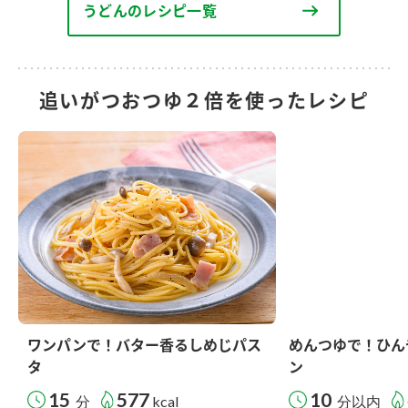
うどんのレシピ一覧
追いがつおつゆ２倍を使ったレシピ
ワンパンで！バター香るしめじパス
めんつゆで！ひん
タ
ン
15
577
10
分
kcal
分以内