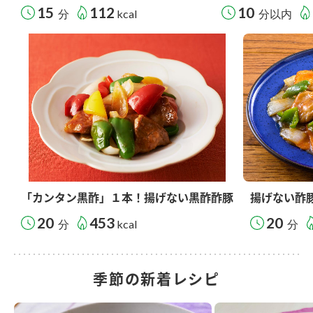
15
112
10
分
kcal
分以内
「カンタン黒酢」１本！揚げない黒酢酢豚
揚げない酢
20
453
20
分
kcal
分
季節の新着レシピ