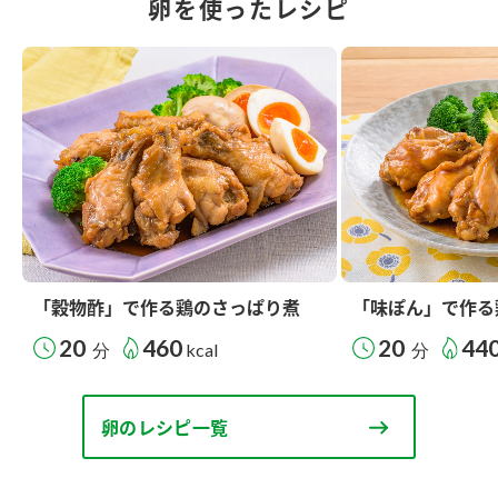
卵を使ったレシピ
「穀物酢」で作る鶏のさっぱり煮
「味ぽん」で作る
20
460
20
44
分
kcal
分
卵のレシピ一覧