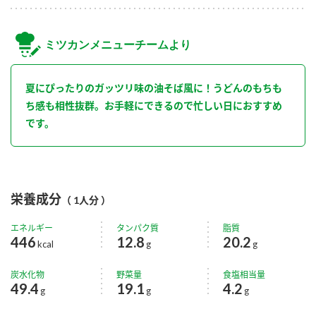
ミツカンメニューチームより
夏にぴったりのガッツリ味の油そば風に！うどんのもちも
ち感も相性抜群。お手軽にできるので忙しい日におすすめ
です。
栄養成分
（ 1人分 ）
エネルギー
タンパク質
脂質
446
12.8
20.2
kcal
g
g
炭水化物
野菜量
食塩相当量
49.4
19.1
4.2
g
g
g