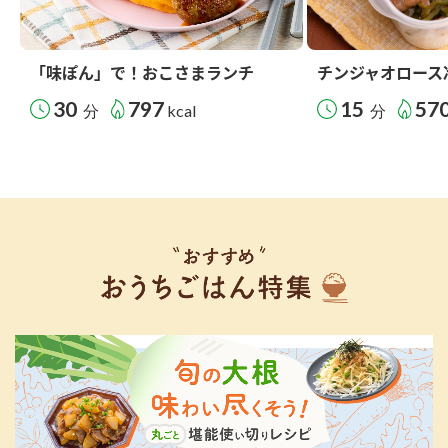
「味ぽん」で！おこさまランチ
チンジャオロース
30
797
15
57
分
kcal
分