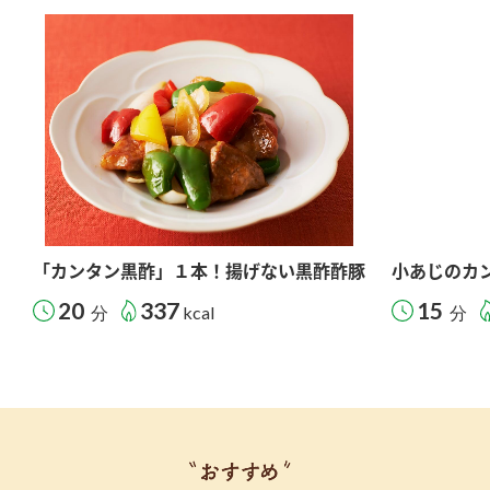
「カンタン黒酢」１本！揚げない黒酢酢豚
小あじのカ
20
337
15
分
kcal
分