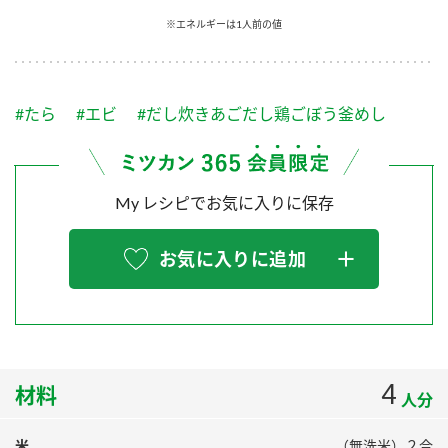
採用情報
環境への取り組み
※エネルギーは1人前の値
かおりの蔵
ミツカンの歴史
クイック調味料
レモン果汁
ニュースリリース
つゆ
水の文化センター（アーカイブ）
鍋なび
#たら
#エビ
#だし炊きあごだし鶏ごぼう釜めし
ふりかけ
おすしの素
お客様相談センター
納豆のサイト
ZENB initiative
PIN印
お客様の声をいかしました
炊き込みご飯の素
米飯用調味液
My レシピでお気に入りに保存
三ツ判山吹
販売終了製品のご案内
千夜
MIM（ミツカンミュージアム）
お気に入りに追加
納豆
Fibee
よくあるご質問
スペシャルサイト
お酢を知ろう！
各部門が大切にしていること
お問い合わせ
すしラボ
地図から取り扱い店舗を探す
4
ぽん酢サワー
材料
人分
おいしさと健康への取り組み
納豆の豆知識
米
（無洗米）２合