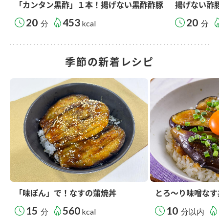
「カンタン黒酢」１本！揚げない黒酢酢豚
揚げない酢
20
453
20
分
kcal
分
季節の新着レシピ
「味ぽん」で！なすの蒲焼丼
とろ～り味噌なす
15
560
10
分
kcal
分以内