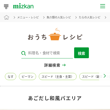
メニュー・レシピ
魚介類の人気レシピ
たらの人気レシピ
おうちレシピ
おすすめレシピ
レシピ特集
検索
レシピカテゴリ一覧
詳細検索
商品からレシピを探す
なす
ピーマン
スピード（主食・主菜）
スピード（副菜・つ
レシピ名特集
あごだし和風パエリア
商品情報