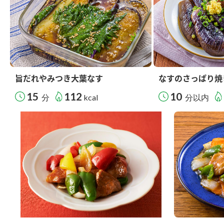
旨だれやみつき大葉なす
なすのさっぱり焼
15
112
10
分
kcal
分以内