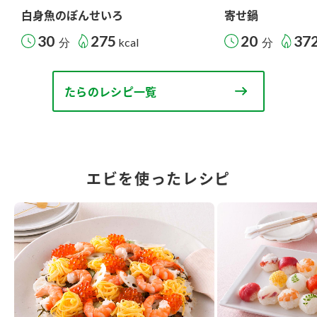
白身魚のぽんせいろ
寄せ鍋
30
275
20
37
分
kcal
分
たらのレシピ一覧
エビを使ったレシピ