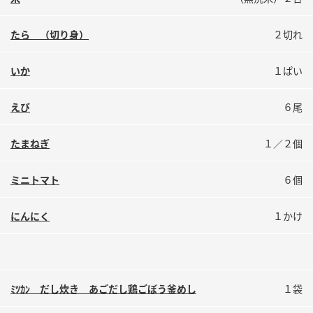
鍋奉行マニュアル
ミツカン公式通販
ミツカンのCM
キッザニア東京「ぽん酢工房」
たら （切り身）
２切れ
ロングセラー商品 ＋ おすすめレシピ
いか
１ぱい
人気商品 ＋ おすすめレシピ
えび
６尾
検索
たまねぎ
１／２個
ミニトマト
６個
業務用サイト
ミツカングループについて
製造所固有記号一覧
にんにく
１かけ
ﾐﾂｶﾝ だし炊き あごだし鶏ごぼう釜めし
１袋