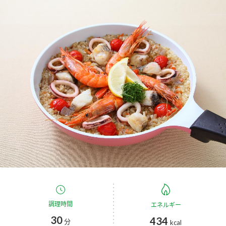
商品カテゴリ
新商品一覧
酢
調味酢
キャンペーン情報
お酢ドリンク
ぽん酢
ブランド・スペシャルサイト
ブランド・スペシャルサイト トップ
みりん風・料理酒
鍋用調味料
商品ブランドサイト
企業情報
Fibee（ファイビー）
国内事業概要
くらしプラ酢
つゆ
たれ
カンタン酢
ミツカングループについて
お酢ドリンク
ミツカンを知る
企業理念
スープ
中華
調理時間
エネルギー
味ぽん
30
434
分
kcal
ぽん酢