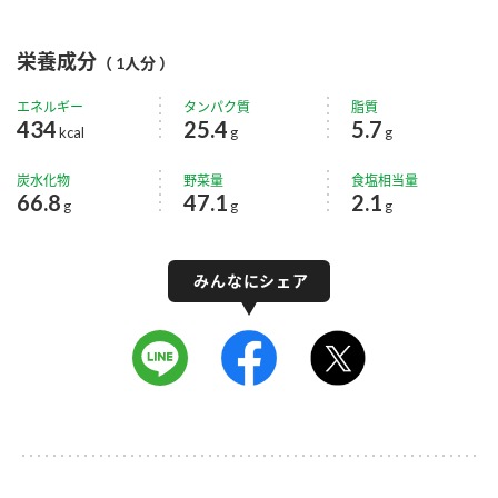
栄養成分
（ 1人分 ）
エネルギー
タンパク質
脂質
434
25.4
5.7
kcal
g
g
炭水化物
野菜量
食塩相当量
66.8
47.1
2.1
g
g
g