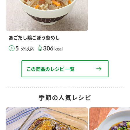
あごだし鶏ごぼう釜めし
5
306
分以内
kcal
この商品のレシピ 一覧
季節の人気レシピ