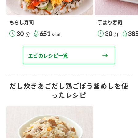
ちらし寿司
手まり寿司
30
651
30
38
分
kcal
分
エビのレシピ一覧
だし炊きあごだし鶏ごぼう釜めしを使
ったレシピ