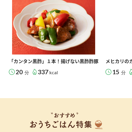
「カンタン黒酢」１本！揚げない黒酢酢豚
メヒカリの
20
337
15
分
kcal
分