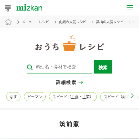
メニュー・レシピ
肉類の人気レシピ
鶏肉の人気レシピ
筑
おうちレシピ
おすすめレシピ
レシピ特集
検索
レシピカテゴリ一覧
詳細検索
商品からレシピを探す
なす
ピーマン
スピード（主食・主菜）
スピード（副菜・つ
レシピ名特集
筑前煮
商品情報