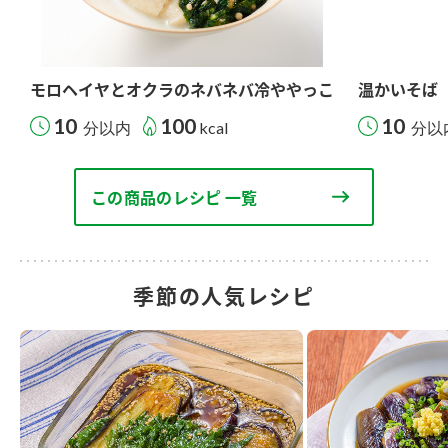
モロヘイヤとオクラのネバネバ冷ややっこ
温かいそば
10
100
10
分以内
kcal
分以
この商品のレシピ 一覧
季節の人気レシピ