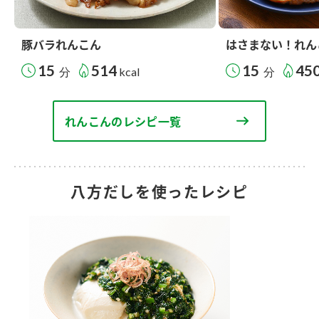
豚バラれんこん
はさまない！れん
15
514
15
45
分
kcal
分
れんこんのレシピ一覧
八方だしを使ったレシピ