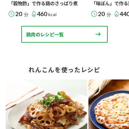
「穀物酢」で作る鶏のさっぱり煮
「味ぽん」で作る
20
460
20
44
分
kcal
分
鶏肉のレシピ一覧
れんこんを使ったレシピ