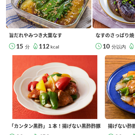
旨だれやみつき大葉なす
なすのさっぱり焼
15
112
10
分
kcal
分以内
「カンタン黒酢」１本！揚げない黒酢酢豚
揚げない酢