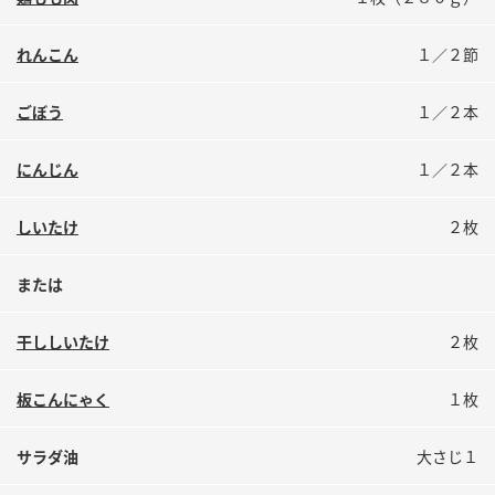
鍋奉行マニュアル
ミツカン公式通販
ミツカンのCM
キッザニア東京「ぽん酢工房」
れんこん
１／２節
ロングセラー商品 ＋ おすすめレシピ
ごぼう
１／２本
人気商品 ＋ おすすめレシピ
にんじん
１／２本
検索
しいたけ
２枚
または
業務用サイト
ミツカングループについて
製造所固有記号一覧
干ししいたけ
２枚
板こんにゃく
１枚
サラダ油
大さじ１