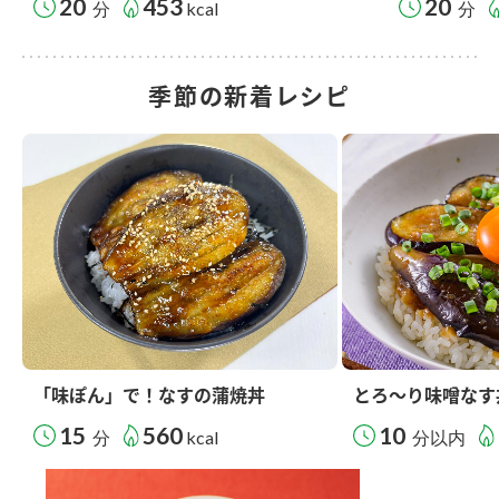
20
453
20
分
kcal
分
季節の新着レシピ
「味ぽん」で！なすの蒲焼丼
とろ～り味噌なす
15
560
10
分
kcal
分以内