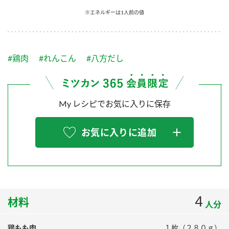
採用情報
環境への取り組み
※エネルギーは1人前の値
かおりの蔵
ミツカンの歴史
クイック調味料
レモン果汁
ニュースリリース
つゆ
水の文化センター（アーカイブ）
鍋なび
#鶏肉
#れんこん
#八方だし
ふりかけ
おすしの素
お客様相談センター
納豆のサイト
ZENB initiative
PIN印
お客様の声をいかしました
炊き込みご飯の素
米飯用調味液
My レシピでお気に入りに保存
三ツ判山吹
販売終了製品のご案内
千夜
MIM（ミツカンミュージアム）
お気に入りに追加
納豆
Fibee
よくあるご質問
スペシャルサイト
お酢を知ろう！
各部門が大切にしていること
お問い合わせ
すしラボ
地図から取り扱い店舗を探す
4
ぽん酢サワー
材料
人分
おいしさと健康への取り組み
納豆の豆知識
鶏もも肉
１枚（２８０ｇ）