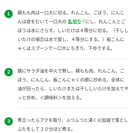
鶏もも肉は一口大に切る。れんこん、ごぼう、にんじ
１
んは皮をむいて一口大の
乱切り
にし、れんこんとご
ぼうは水にさらす。しいたけは４等分に切る。（干しし
いたけの場合は水で戻し、４等分にする。）板こんに
ゃくはスプーンで一口大にちぎり、下ゆでする。
鍋にサラダ油を中火で熱し、鶏もも肉、れんこん、ご
２
ぼう、にんじん、板こんにゃくの順に炒める。全体に
油が回ったら、しいたけまたは干ししいたけを加えてサ
ッと炒め、＜調味料＞を加える。
煮立ったらアクを取り、ふつふつと沸く火加減で落とし
３
ぶたをして２０分ほど煮る。