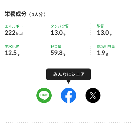
栄養成分
（ 1人分 ）
エネルギー
タンパク質
脂質
222
13.0
13.0
kcal
g
g
炭水化物
野菜量
食塩相当量
12.5
59.8
1.9
g
g
g