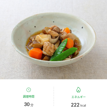
商品カテゴリ
新商品一覧
酢
調味酢
キャンペーン情報
お酢ドリンク
ぽん酢
ブランド・スペシャルサイト
ブランド・スペシャルサイト トップ
みりん風・料理酒
鍋用調味料
商品ブランドサイト
企業情報
Fibee（ファイビー）
国内事業概要
くらしプラ酢
つゆ
たれ
カンタン酢
ミツカングループについて
お酢ドリンク
ミツカンを知る
企業理念
スープ
中華
調理時間
エネルギー
味ぽん
30
222
分
kcal
ぽん酢