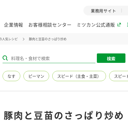
業務用サイト
企業情報
お客様相談センター
ミツカン公式通販
の人気レシピ
豚肉と豆苗のさっぱり炒め
ミツカングループについて
検索
企業理念
ミツカンの
なす
ピーマン
スピード（主食・主菜）
スピー
ミツカングループの企
創業から現在
業理念をご紹介しま
ツカンの変革
す。
歴史をご紹介
ご紹介します。
環境への取り組み
水の文化
豚肉と豆苗のさっぱり炒め
（アーカ
酢
調味酢
お酢ドリンク
ぽん酢
みりん風・
ミツカンの環境への取
り組みをご紹介しま
1999年