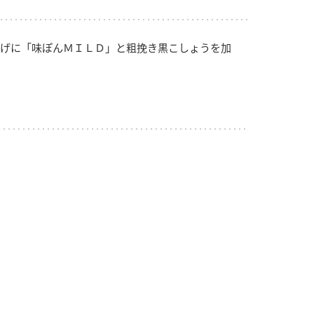
げに「味ぽんＭＩＬＤ」と粗挽き黒こしょうを加