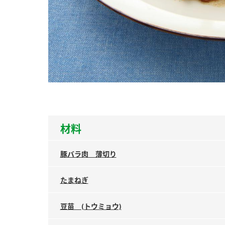
ー
お
材料
豚バラ肉 薄切り
たまねぎ
豆苗 (トウミョウ)