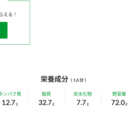
らえる！
栄養成分
（ 1人分 ）
タンパク質
脂質
炭水化物
野菜量
12.7
32.7
7.7
72.0
g
g
g
g