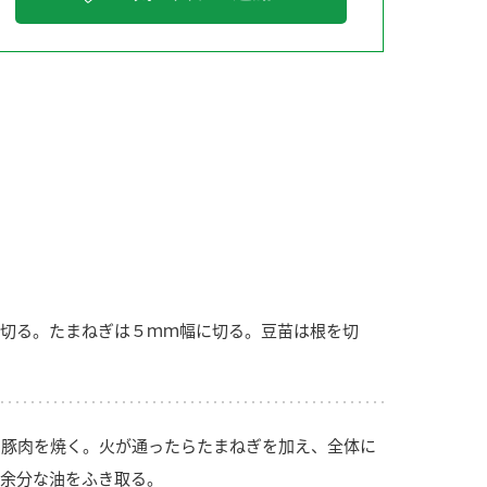
納豆の豆知識
鍋奉行マニュアル
ミツカンのCM
切る。たまねぎは５ｍｍ幅に切る。豆苗は根を切
豚肉を焼く。火が通ったらたまねぎを加え、全体に
余分な油をふき取る。