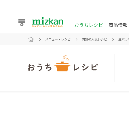
おうちレシピ
商品情報
メニュー・レシピ
肉類の人気レシピ
豚バラ
おうちレシピ
商品情報 トップ
企業情報 トップ
お客様相談センター トップ
ミツカン公式通販
業務用サイト
また食べたいが見つかる。ミツカンからのおすすめレシピを
おうちレシピ トップ