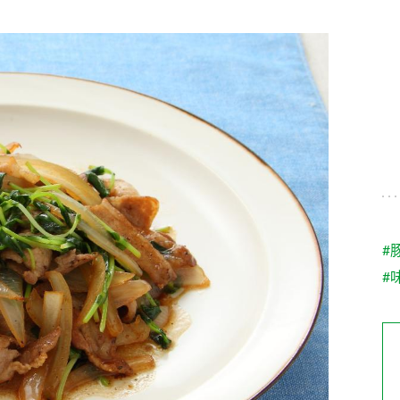
す。
テーマとし
活動を行っ
た。
MIM（ミツカンミュ
各部門が
スープ
中華
クイック調味料
レモン果汁
ふりか
ージアム）
いること
ミツカンの酢づくりの
「未来ビジ
歴史などが学べる体験
実現に向け
型博物館です。
取り組みを
す。
納豆
Fibee
キッザニア東京「ぽ
#
ん酢工房」
#
味ぽんやお酢について
楽しく学べるパビリオ
ンです。
ibee（ファイビ
くらしプラ酢
カンタン酢