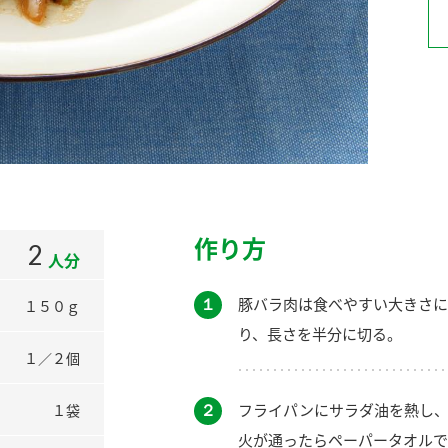
）
酢を知ろう！
すしラボ
ぽん酢サワー
作り方
2
人分
１
豚バラ肉は食べやすい大きさに
１５０ｇ
り、長さを半分に切る。
１／２個
２
フライパンにサラダ油を熱し、
１袋
火が通ったらペーパータオルで