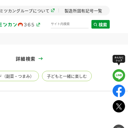
ミツカングループについて
製造所固有記号一覧
検索
製造所固有記号一覧
詳細検索
歴史
ド（副菜・つまみ）
子どもと一緒に楽しむ
までのミ
と挑戦の
します。
センター
ZENB initiative
イブ）
料理酒
鍋用調味料
つゆ
たれ
植物を可能な限りまる
ごと使ったZENBのコン
設立。「水」を