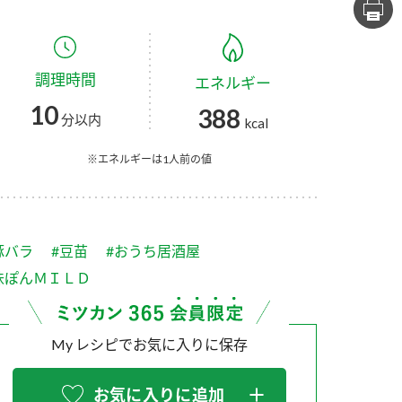
セプトをご紹介しま
た社会貢献
す。
ていまし
調理時間
エネルギー
大切にして
おいしさと健康への
け
おすしの素
炊き込みご飯の素
米飯用調味液
10
388
取り組み
分以内
kcal
ョン宣言」
ミツカンの研究成果と
た各部門の
おいしさと健康に役立
※エネルギーは1人前の値
ご紹介しま
つ情報をご紹介しま
す。
豚バラ
#豆苗
#おうち居酒屋
味ぽんＭＩＬＤ
My レシピでお気に入りに保存
お酢ドリンク
味ぽん
ぽん酢
お気に入りに追加