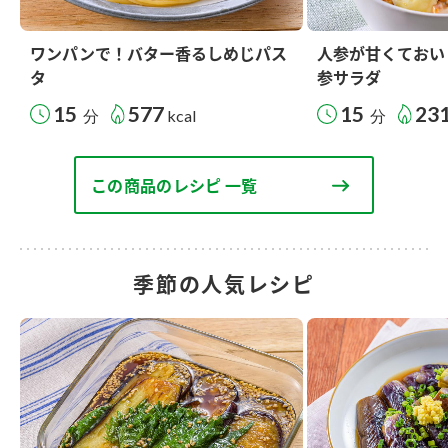
ワンパンで！バター香るしめじパス
人参が甘くておい
タ
参サラダ
15
577
15
23
分
kcal
分
この商品のレシピ 一覧
季節の人気レシピ