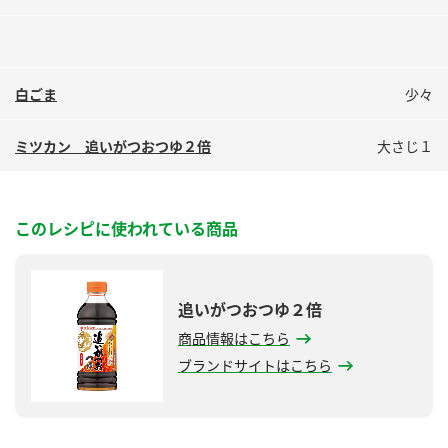
鍋奉行マニュアル
ミツカン公式通販
ミツカンのCM
キッザニア東京「ぽん酢工房」
ロングセラー商品 ＋ おすすめレシピ
白ごま
少々
人気商品 ＋ おすすめレシピ
ミツカン 追いがつおつゆ２倍
大さじ１
検索
このレシピに使われている商品
業務用サイト
ミツカングループについて
製造所固有記号一覧
追いがつおつゆ２倍
商品情報はこちら
ブランドサイトはこちら