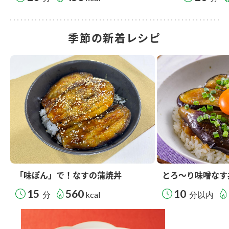
季節の新着レシピ
「味ぽん」で！なすの蒲焼丼
とろ～り味噌なす
15
560
10
分
kcal
分以内