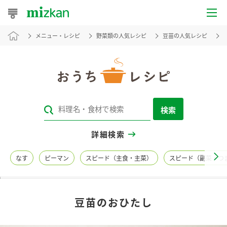
メニュー・レシピ
野菜類の人気レシピ
豆苗の人気レシピ
おうちレシピ
おすすめレシピ
レシピ特集
検索
レシピカテゴリ一覧
詳細検索
商品からレシピを探す
なす
ピーマン
スピード（主食・主菜）
スピード（副菜・つ
レシピ名特集
豆苗のおひたし
商品情報