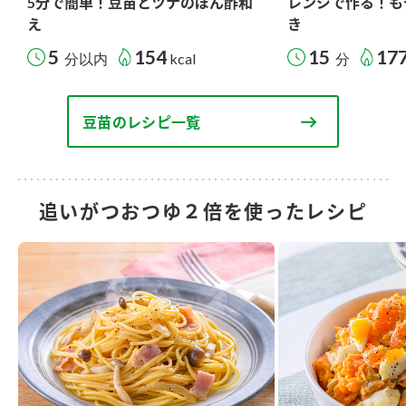
5分で簡単！豆苗とツナのぽん酢和
レンジで作る！も
え
き
5
154
15
17
分以内
kcal
分
豆苗のレシピ一覧
追いがつおつゆ２倍を使ったレシピ