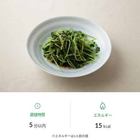
商品カテゴリ
新商品一覧
酢
調味酢
キャンペーン情報
お酢ドリンク
ぽん酢
ブランド・スペシャルサイト
ブランド・スペシャルサイト トップ
みりん風・料理酒
鍋用調味料
商品ブランドサイト
企業情報
Fibee（ファイビー）
国内事業概要
くらしプラ酢
つゆ
たれ
カンタン酢
ミツカングループについて
調理時間
エネルギー
お酢ドリンク
5
15
ミツカンを知る
企業理念
スープ
中華
分以内
kcal
味ぽん
※エネルギーは1人前の値
ぽん酢