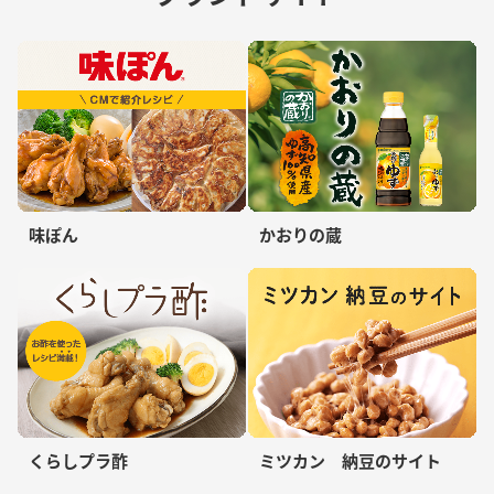
味ぽん
かおりの蔵
くらしプラ酢
ミツカン 納豆のサイト