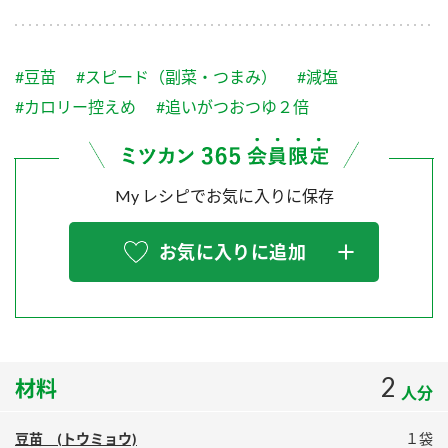
採用情報
環境への取り組み
かおりの蔵
ミツカンの歴史
クイック調味料
レモン果汁
ニュースリリース
つゆ
#豆苗
#スピード（副菜・つまみ）
#減塩
水の文化センター（アーカイブ）
鍋なび
#カロリー控えめ
#追いがつおつゆ２倍
ふりかけ
おすしの素
お客様相談センター
納豆のサイト
ZENB initiative
PIN印
お客様の声をいかしました
My レシピでお気に入りに保存
炊き込みご飯の素
米飯用調味液
三ツ判山吹
販売終了製品のご案内
千夜
MIM（ミツカンミュージアム）
お気に入りに追加
納豆
Fibee
よくあるご質問
スペシャルサイト
お酢を知ろう！
各部門が大切にしていること
お問い合わせ
すしラボ
2
材料
地図から取り扱い店舗を探す
ぽん酢サワー
人分
おいしさと健康への取り組み
納豆の豆知識
豆苗 (トウミョウ)
１袋