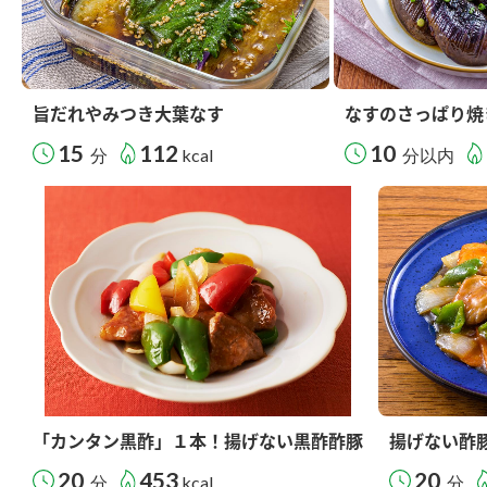
旨だれやみつき大葉なす
なすのさっぱり焼
15
112
10
分
kcal
分以内
「カンタン黒酢」１本！揚げない黒酢酢豚
揚げない酢
20
453
20
分
kcal
分