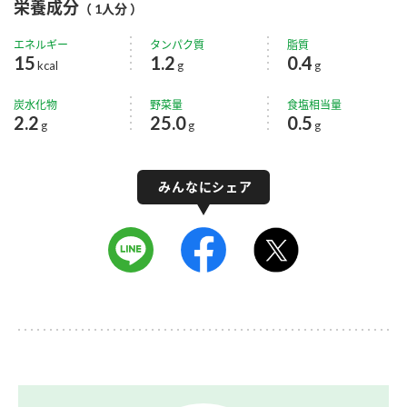
栄養成分
（ 1人分 ）
エネルギー
タンパク質
脂質
15
1.2
0.4
kcal
g
g
炭水化物
野菜量
食塩相当量
2.2
25.0
0.5
g
g
g