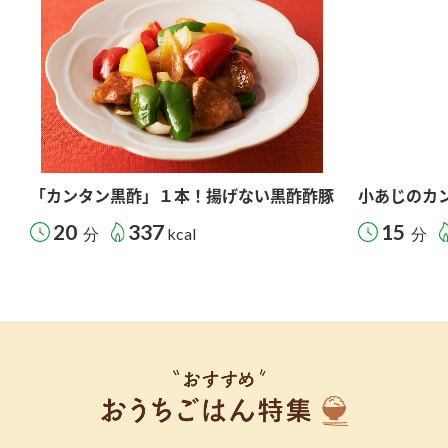
「カンタン黒酢」１本！揚げない黒酢酢豚
小あじのカ
20
337
15
分
kcal
分