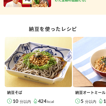
納豆を使ったレシピ
納豆そば
納豆オートミール
10
424
5
分以内
kcal
分以内