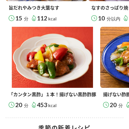
旨だれやみつき大葉なす
なすのさっぱり焼
15
112
10
分
kcal
分以内
「カンタン黒酢」１本！揚げない黒酢酢豚
揚げない酢
20
453
20
分
kcal
分
季節の新着レシピ