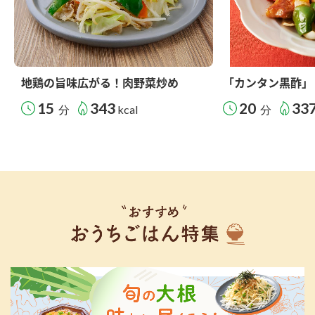
地鶏の旨味広がる！肉野菜炒め
「カンタン黒酢」
15
343
20
33
分
kcal
分