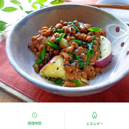
商品カテゴリ
新商品一覧
酢
調味酢
キャンペーン情報
お酢ドリンク
ぽん酢
ブランド・スペシャルサイト
ブランド・スペシャルサイト トップ
みりん風・料理酒
鍋用調味料
商品ブランドサイト
企業情報
Fibee（ファイビー）
国内事業概要
くらしプラ酢
つゆ
たれ
カンタン酢
ミツカングループについて
お酢ドリンク
ミツカンを知る
企業理念
スープ
中華
味ぽん
調理時間
エネルギー
ぽん酢