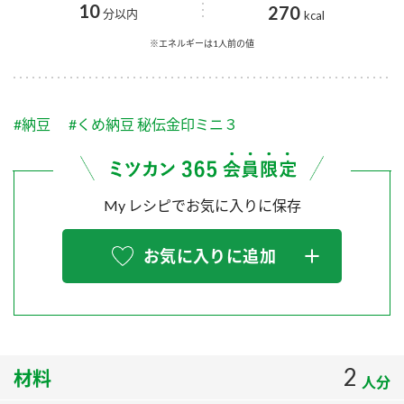
採用情報
環境への取り組み
10
270
分以内
kcal
かおりの蔵
ミツカンの歴史
クイック調味料
レモン果汁
ニュースリリース
※エネルギーは1人前の値
つゆ
水の文化センター（アーカイブ）
鍋なび
ふりかけ
おすしの素
お客様相談センター
納豆のサイト
#納豆
#くめ納豆 秘伝金印ミニ３
ZENB initiative
PIN印
お客様の声をいかしました
炊き込みご飯の素
米飯用調味液
三ツ判山吹
My レシピでお気に入りに保存
販売終了製品のご案内
千夜
MIM（ミツカンミュージアム）
納豆
Fibee
お気に入りに追加
よくあるご質問
スペシャルサイト
お酢を知ろう！
各部門が大切にしていること
お問い合わせ
すしラボ
地図から取り扱い店舗を探す
ぽん酢サワー
2
おいしさと健康への取り組み
材料
人分
納豆の豆知識