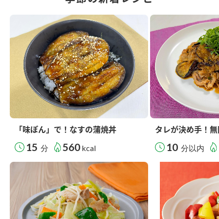
「味ぽん」で！なすの蒲焼丼
タレが決め手！無
15
560
10
分
kcal
分以内