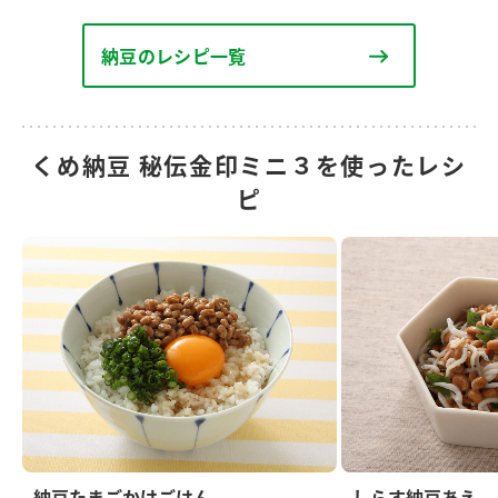
納豆のレシピ一覧
くめ納豆 秘伝金印ミニ３を使ったレシ
ピ
納豆たまごかけごはん
しらす納豆あえ