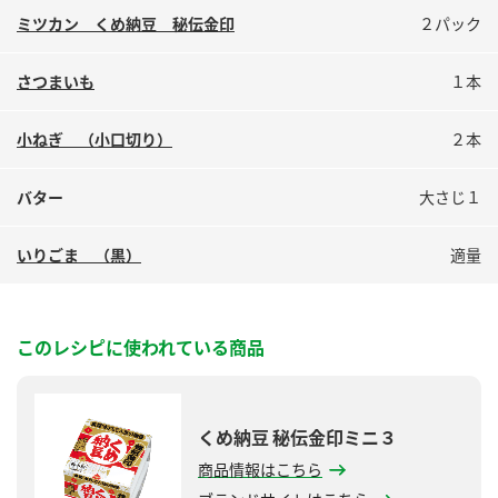
鍋奉行マニュアル
ミツカン公式通販
ミツカン くめ納豆 秘伝金印
２パック
ミツカンのCM
キッザニア東京「ぽん酢工房」
さつまいも
１本
ロングセラー商品 ＋ おすすめレシピ
人気商品 ＋ おすすめレシピ
小ねぎ （小口切り）
２本
バター
大さじ１
検索
いりごま （黒）
適量
業務用サイト
ミツカングループについて
製造所固有記号一覧
このレシピに使われている商品
くめ納豆 秘伝金印ミニ３
商品情報はこちら