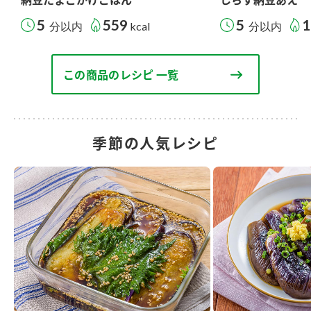
5
559
5
1
分以内
kcal
分以内
この商品のレシピ 一覧
季節の人気レシピ