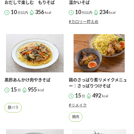
おだしで楽しむ もりそば
温かいそば
10
356
10
234
分以内
kcal
分以内
kcal
#カロリー控えめ
黒酢あんかけ肉やきそば
鶏のさっぱり煮リメイクメニュ
ー：さっぱりつけそば
15
955
分
kcal
15
492
分
kcal
#リメイク
豚バラ
鶏肉