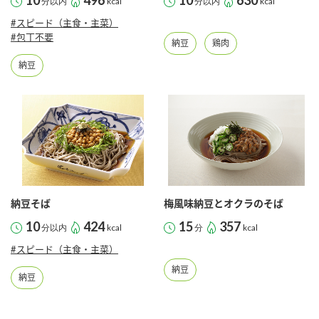
10
496
10
630
分以内
kcal
分以内
kcal
#スピード（主食・主菜）
#包丁不要
納豆
鶏肉
納豆
納豆そば
梅風味納豆とオクラのそば
10
424
15
357
分以内
kcal
分
kcal
#スピード（主食・主菜）
納豆
納豆