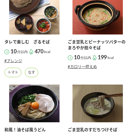
商品カテゴリ
新商品一覧
酢
調味酢
キャンペーン情報
タレで楽しむ ざるそば
ごま豆乳とピーナッツバターの
お酢ドリンク
ぽん酢
ブランド・スペシャルサイト
まろやか担々そば
10
470
分以内
kcal
10
199
分以内
kcal
#アレンジ
ブランド・スペシャルサイト トップ
#カロリー控えめ
みりん風・料理酒
鍋用調味料
商品ブランドサイト
トマト
なす
企業情報
Fibee（ファイビー）
国内事業概要
くらしプラ酢
つゆ
たれ
カンタン酢
ミツカングループについて
お酢ドリンク
ミツカンを知る
企業理念
スープ
中華
味ぽん
和風！油そば風うどん
ごま豆乳のすだちつけそば
ぽん酢