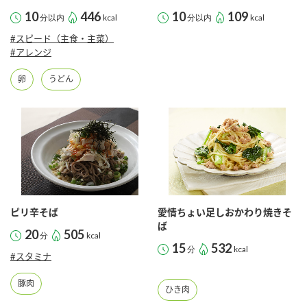
採用情報
環境への取り組み
10
446
10
109
分以内
kcal
分以内
kcal
かおりの蔵
ミツカンの歴史
クイック調味料
レモン果汁
ニュースリリース
#スピード（主食・主菜）
つゆ
#アレンジ
水の文化センター（アーカイブ）
鍋なび
ふりかけ
おすしの素
卵
うどん
お客様相談センター
納豆のサイト
ZENB initiative
PIN印
お客様の声をいかしました
炊き込みご飯の素
米飯用調味液
三ツ判山吹
販売終了製品のご案内
千夜
MIM（ミツカンミュージアム）
納豆
Fibee
よくあるご質問
スペシャルサイト
ピリ辛そば
愛情ちょい足しおかわり焼きそ
お酢を知ろう！
ば
各部門が大切にしていること
お問い合わせ
20
505
分
kcal
すしラボ
15
532
分
kcal
#スタミナ
地図から取り扱い店舗を探す
ぽん酢サワー
おいしさと健康への取り組み
豚肉
ひき肉
納豆の豆知識