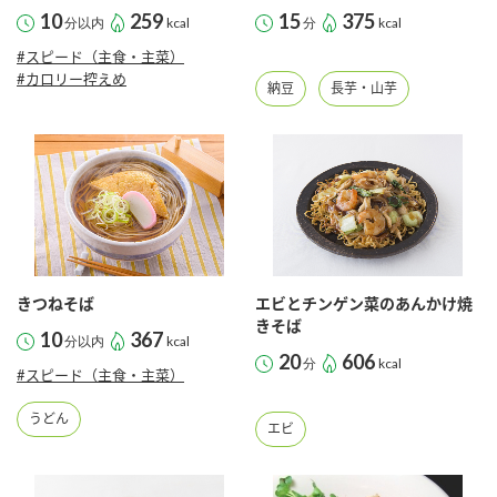
10
259
15
375
分以内
kcal
分
kcal
#スピード（主食・主菜）
#カロリー控えめ
納豆
長芋・山芋
きつねそば
エビとチンゲン菜のあんかけ焼
きそば
10
367
分以内
kcal
20
606
分
kcal
#スピード（主食・主菜）
うどん
エビ