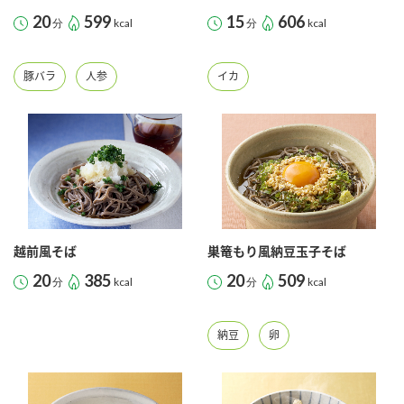
20
599
15
606
分
kcal
分
kcal
豚バラ
人参
イカ
越前風そば
巣篭もり風納豆玉子そば
20
385
20
509
分
kcal
分
kcal
納豆
卵