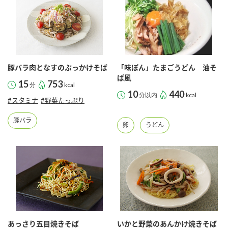
豚バラ肉となすのぶっかけそば
「味ぽん」たまごうどん 油そ
ば風
15
753
分
kcal
10
440
分以内
kcal
#スタミナ
#野菜たっぷり
豚バラ
卵
うどん
あっさり五目焼きそば
いかと野菜のあんかけ焼きそば