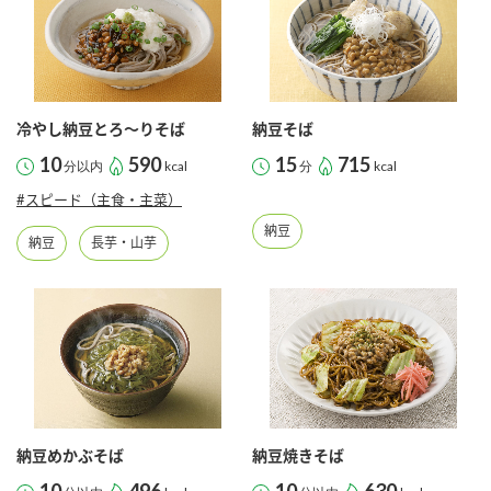
冷やし納豆とろ～りそば
納豆そば
10
590
15
715
分以内
kcal
分
kcal
#スピード（主食・主菜）
納豆
納豆
長芋・山芋
納豆めかぶそば
納豆焼きそば