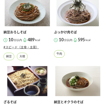
納豆おろしそば
ぶっかけ肉そば
10
489
10
595
分以内
kcal
分以内
kcal
#スピード（主食・主菜）
牛肉
納豆
大根
ざるそば
納豆とオクラのそば