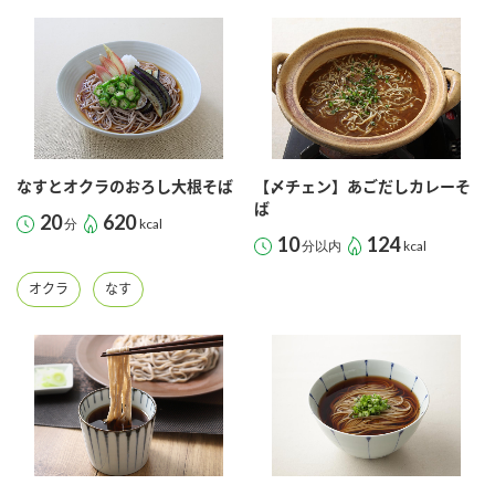
鍋奉行マニュアル
ミツカン公式通販
ミツカンのCM
キッザニア東京「ぽん酢工房」
ロングセラー商品 ＋ おすすめレシピ
人気商品 ＋ おすすめレシピ
なすとオクラのおろし大根そば
【〆チェン】あごだしカレーそ
ば
20
620
分
kcal
検索
10
124
分以内
kcal
業務用サイト
ミツカングループについて
製造所固有記号一覧
オクラ
なす