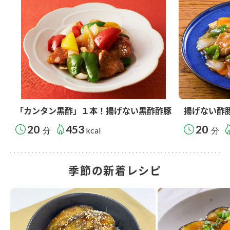
「カンタン黒酢」１本！揚げない黒酢酢豚
揚げない酢
20
453
20
分
kcal
分
季節の新着レシピ