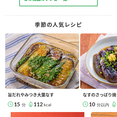
季節の人気レシピ
旨だれやみつき大葉なす
なすのさっぱり焼
15
112
10
分
kcal
分以内