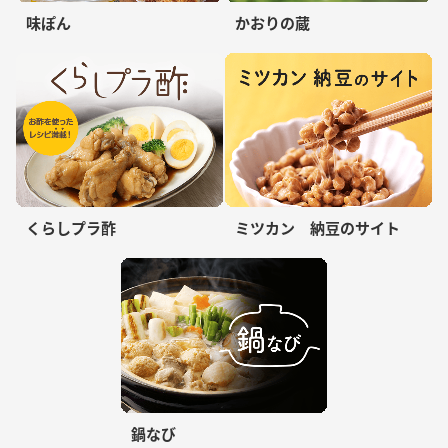
味ぽん
かおりの蔵
くらしプラ酢
ミツカン 納豆のサイト
鍋なび