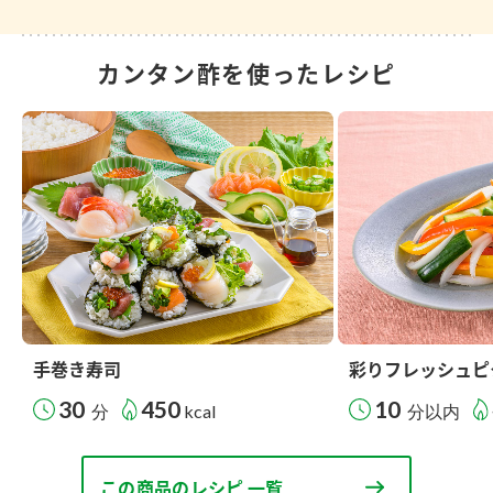
カンタン酢を使ったレシピ
手巻き寿司
彩りフレッシュピ
30
450
10
分
kcal
分以内
この商品のレシピ 一覧