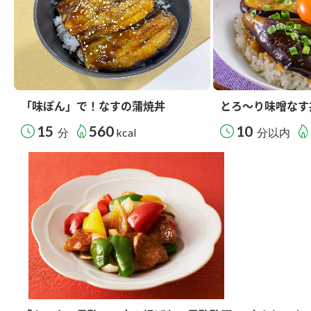
「味ぽん」で！なすの蒲焼丼
とろ～り味噌なす
15
560
10
分
kcal
分以内