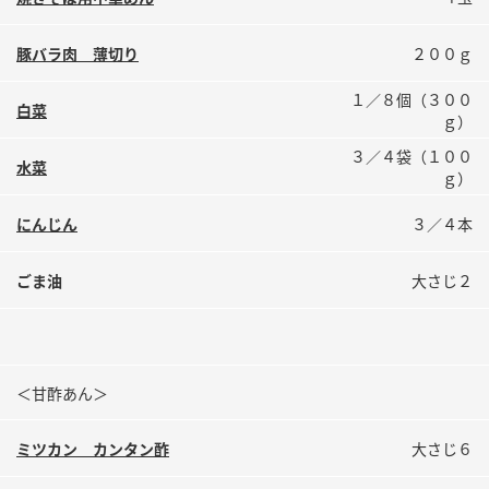
鍋奉行マニュアル
ミツカン公式通販
ミツカンのCM
キッザニア東京「ぽん酢工房」
豚バラ肉 薄切り
２００ｇ
ロングセラー商品 ＋ おすすめレシピ
１／８個（３００
白菜
ｇ）
人気商品 ＋ おすすめレシピ
３／４袋（１００
水菜
ｇ）
検索
にんじん
３／４本
ごま油
大さじ２
業務用サイト
ミツカングループについて
製造所固有記号一覧
＜甘酢あん＞
ミツカン カンタン酢
大さじ６