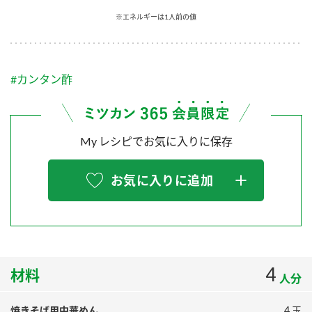
採用情報
環境への取り組み
※エネルギーは1人前の値
かおりの蔵
ミツカンの歴史
クイック調味料
レモン果汁
ニュースリリース
つゆ
水の文化センター（アーカイブ）
鍋なび
#カンタン酢
ふりかけ
おすしの素
お客様相談センター
納豆のサイト
ZENB initiative
PIN印
お客様の声をいかしました
炊き込みご飯の素
米飯用調味液
My レシピでお気に入りに保存
三ツ判山吹
販売終了製品のご案内
千夜
MIM（ミツカンミュージアム）
お気に入りに追加
納豆
Fibee
よくあるご質問
スペシャルサイト
お酢を知ろう！
各部門が大切にしていること
お問い合わせ
すしラボ
地図から取り扱い店舗を探す
4
ぽん酢サワー
材料
人分
おいしさと健康への取り組み
納豆の豆知識
焼きそば用中華めん
４玉