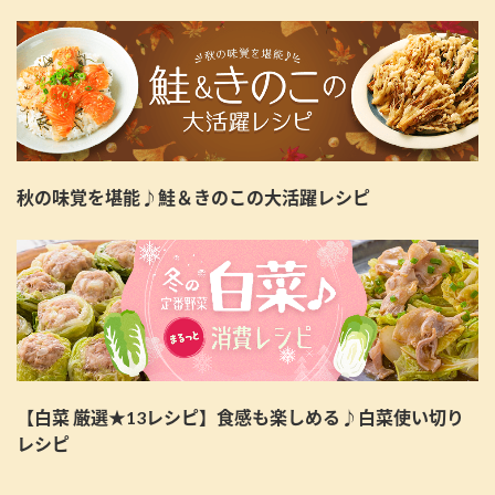
秋の味覚を堪能♪鮭＆きのこの大活躍レシピ
【白菜 厳選★13レシピ】食感も楽しめる♪白菜使い切り
レシピ