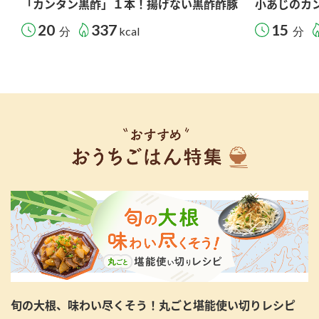
「カンタン黒酢」１本！揚げない黒酢酢豚
小あじのカ
20
337
15
分
kcal
分
旬の大根、味わい尽くそう！丸ごと堪能使い切りレシピ