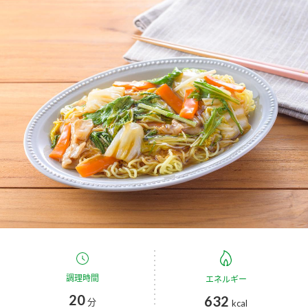
商品カテゴリ
新商品一覧
酢
調味酢
キャンペーン情報
お酢ドリンク
ぽん酢
ブランド・スペシャルサイト
ブランド・スペシャルサイト トップ
みりん風・料理酒
鍋用調味料
商品ブランドサイト
企業情報
Fibee（ファイビー）
国内事業概要
くらしプラ酢
つゆ
たれ
カンタン酢
ミツカングループについて
お酢ドリンク
ミツカンを知る
企業理念
スープ
中華
調理時間
エネルギー
味ぽん
20
632
分
kcal
ぽん酢