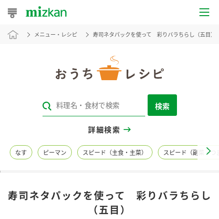
メニュー・レシピ
寿司ネタパックを使って 彩りバラちらし（五目）
おうちレシピ
おすすめレシピ
レシピ特集
検索
レシピカテゴリ一覧
詳細検索
商品からレシピを探す
なす
ピーマン
スピード（主食・主菜）
スピード（副菜・つ
レシピ名特集
寿司ネタパックを使って 彩りバラちらし
商品情報
（五目）