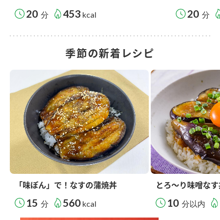
20
453
20
分
kcal
分
季節の新着レシピ
「味ぽん」で！なすの蒲焼丼
とろ～り味噌なす
15
560
10
分
kcal
分以内