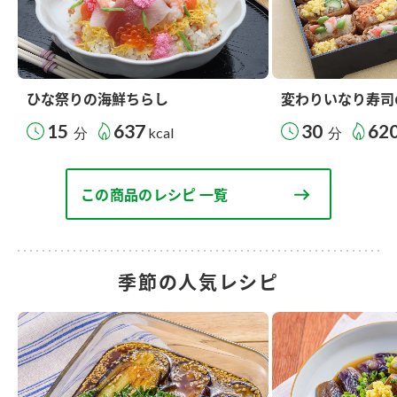
ひな祭りの海鮮ちらし
変わりいなり寿司
15
637
30
62
分
kcal
分
この商品のレシピ 一覧
季節の人気レシピ