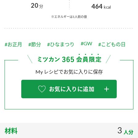
採用情報
環境への取り組み
20
464
分
kcal
かおりの蔵
ミツカンの歴史
クイック調味料
レモン果汁
ニュースリリース
※エネルギーは1人前の値
つゆ
水の文化センター（アーカイブ）
鍋なび
ふりかけ
おすしの素
お客様相談センター
納豆のサイト
#GW
#お正月
#節分
#ひなまつり
#こどもの日
ZENB initiative
PIN印
お客様の声をいかしました
炊き込みご飯の素
米飯用調味液
三ツ判山吹
My レシピでお気に入りに保存
販売終了製品のご案内
千夜
MIM（ミツカンミュージアム）
納豆
Fibee
よくあるご質問
お気に入りに追加
スペシャルサイト
お酢を知ろう！
各部門が大切にしていること
お問い合わせ
すしラボ
地図から取り扱い店舗を探す
ぽん酢サワー
おいしさと健康への取り組み
3
材料
納豆の豆知識
人分