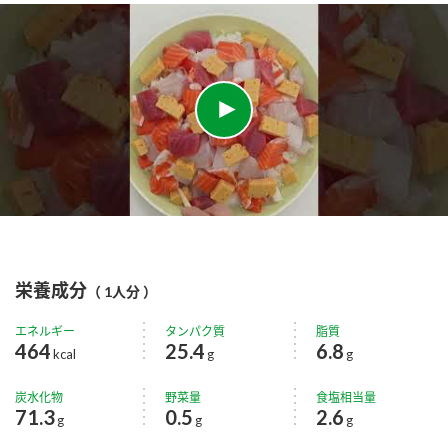
栄養成分
（ 1人分 ）
エネルギー
タンパク質
脂質
464
25.4
6.8
kcal
g
g
炭水化物
野菜量
食塩相当量
71.3
0.5
2.6
g
g
g