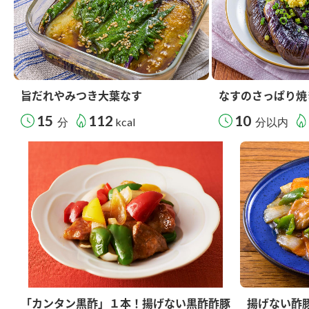
旨だれやみつき大葉なす
なすのさっぱり焼
15
112
10
分
kcal
分以内
「カンタン黒酢」１本！揚げない黒酢酢豚
揚げない酢