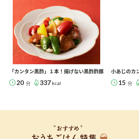
「カンタン黒酢」１本！揚げない黒酢酢豚
小あじのカ
20
337
15
分
kcal
分