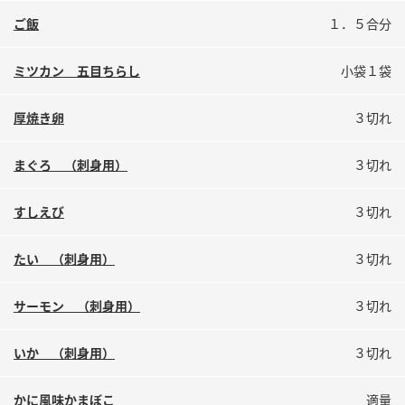
鍋奉行マニュアル
ミツカン公式通販
ご飯
１．５合分
ミツカンのCM
キッザニア東京「ぽん酢工房」
ミツカン 五目ちらし
小袋１袋
ロングセラー商品 ＋ おすすめレシピ
人気商品 ＋ おすすめレシピ
厚焼き卵
３切れ
まぐろ （刺身用）
３切れ
検索
すしえび
３切れ
業務用サイト
ミツカングループについて
製造所固有記号一覧
たい （刺身用）
３切れ
サーモン （刺身用）
３切れ
いか （刺身用）
３切れ
かに風味かまぼこ
適量