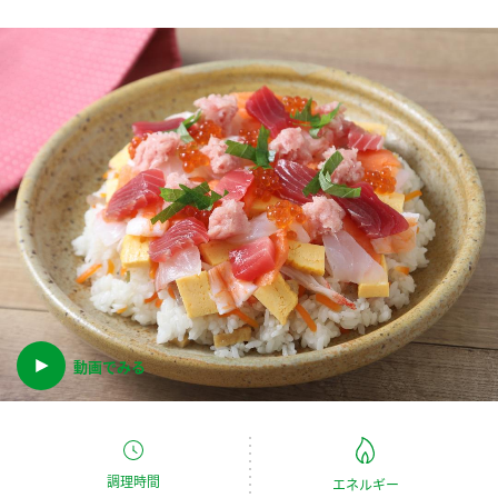
商品カテゴリ
新商品一覧
酢
調味酢
キャンペーン情報
お酢ドリンク
ぽん酢
ブランド・スペシャルサイト
ブランド・スペシャルサイト トップ
みりん風・料理酒
鍋用調味料
商品ブランドサイト
企業情報
Fibee（ファイビー）
国内事業概要
くらしプラ酢
つゆ
たれ
動画でみる
カンタン酢
ミツカングループについて
お酢ドリンク
ミツカンを知る
企業理念
スープ
中華
味ぽん
調理時間
エネルギー
ぽん酢