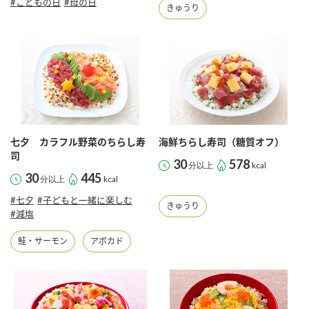
#こどもの日
#母の日
きゅうり
七夕 カラフル野菜のちらし寿
海鮮ちらし寿司（糖質オフ）
司
30
578
分以上
kcal
30
445
分以上
kcal
#七夕
#子どもと一緒に楽しむ
きゅうり
#減塩
鮭・サーモン
アボカド