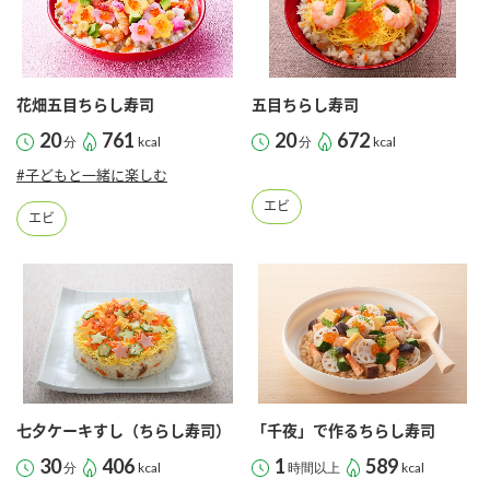
花畑五目ちらし寿司
五目ちらし寿司
20
761
20
672
分
kcal
分
kcal
#子どもと一緒に楽しむ
エビ
エビ
七夕ケーキすし（ちらし寿司）
「千夜」で作るちらし寿司
30
406
1
589
分
kcal
時間以上
kcal