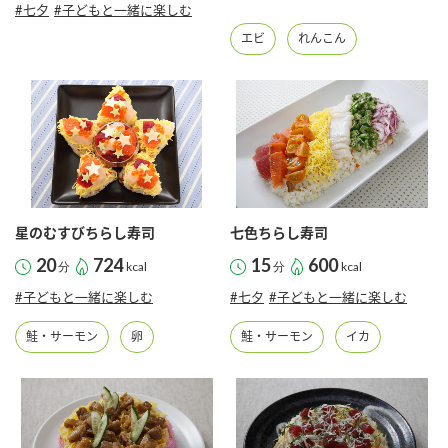
#七夕
#子どもと一緒に楽しむ
エビ
れんこん
星のむすびちらし寿司
七色ちらし寿司
20
724
15
600
分
kcal
分
kcal
#子どもと一緒に楽しむ
#七夕
#子どもと一緒に楽しむ
鮭・サーモン
卵
鮭・サーモン
イカ