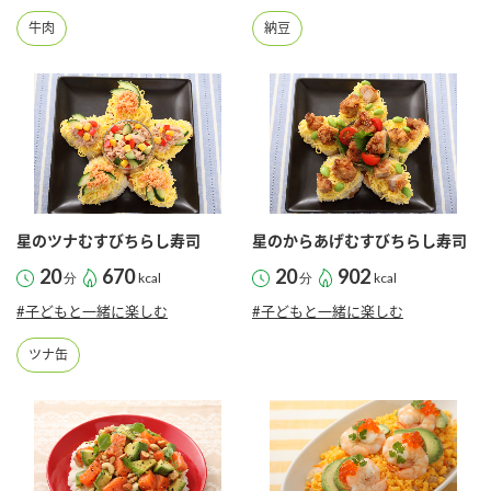
牛肉
納豆
星のツナむすびちらし寿司
星のからあげむすびちらし寿司
20
670
20
902
分
kcal
分
kcal
#子どもと一緒に楽しむ
#子どもと一緒に楽しむ
ツナ缶