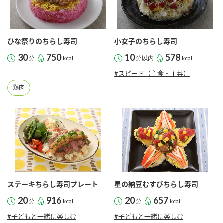
ひな祭りのちらし寿司
小女子のちらし寿司
30
750
10
578
分
kcal
分以内
kcal
#スピード（主食・主菜）
鶏肉
ステーキちらし寿司プレート
星の納豆むすびちらし寿司
20
916
20
657
分
kcal
分
kcal
#子どもと一緒に楽しむ
#子どもと一緒に楽しむ