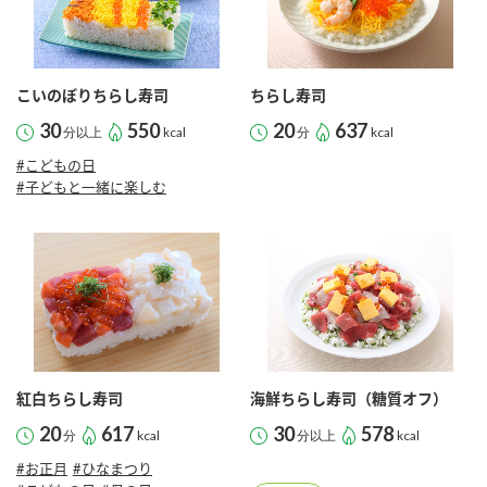
こいのぼりちらし寿司
ちらし寿司
30
550
20
637
分以上
kcal
分
kcal
#こどもの日
#子どもと一緒に楽しむ
紅白ちらし寿司
海鮮ちらし寿司（糖質オフ）
20
617
30
578
分
kcal
分以上
kcal
#お正月
#ひなまつり