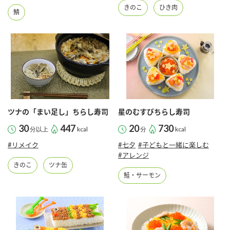
鍋奉行マニュアル
きのこ
ひき肉
ミツカン公式通販
鯖
ミツカンのCM
キッザニア東京「ぽん酢工房」
ロングセラー商品 ＋ おすすめレシピ
人気商品 ＋ おすすめレシピ
検索
ツナの「まい足し」ちらし寿司
星のむすびちらし寿司
30
447
20
730
分以上
kcal
分
kcal
業務用サイト
ミツカングループについて
製造所固有記号一覧
#リメイク
#七夕
#子どもと一緒に楽しむ
#アレンジ
きのこ
ツナ缶
鮭・サーモン