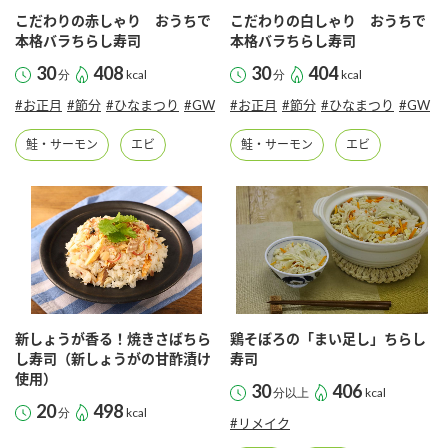
採用情報
環境への取り組み
こだわりの赤しゃり おうちで
こだわりの白しゃり おうちで
かおりの蔵
ミツカンの歴史
クイック調味料
レモン果汁
本格バラちらし寿司
本格バラちらし寿司
ニュースリリース
つゆ
30
408
30
404
分
kcal
分
kcal
水の文化センター（アーカイブ）
鍋なび
#お正月
#節分
#ひなまつり
#GW
#お正月
#節分
#ひなまつり
#GW
ふりかけ
おすしの素
お客様相談センター
納豆のサイト
鮭・サーモン
エビ
鮭・サーモン
エビ
ZENB initiative
PIN印
お客様の声をいかしました
炊き込みご飯の素
米飯用調味液
三ツ判山吹
販売終了製品のご案内
千夜
MIM（ミツカンミュージアム）
納豆
Fibee
よくあるご質問
スペシャルサイト
お酢を知ろう！
各部門が大切にしていること
お問い合わせ
新しょうが香る！焼きさばちら
鶏そぼろの「まい足し」ちらし
すしラボ
し寿司（新しょうがの甘酢漬け
寿司
使用）
地図から取り扱い店舗を探す
30
406
ぽん酢サワー
分以上
kcal
20
498
おいしさと健康への取り組み
分
kcal
#リメイク
納豆の豆知識