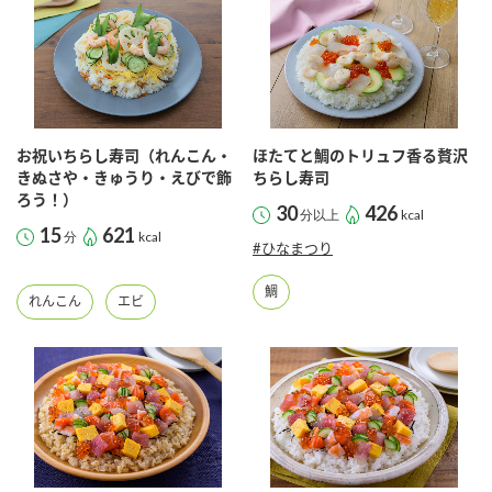
商品カテゴリ
新商品一覧
酢
調味酢
キャンペーン情報
お祝いちらし寿司（れんこん・
ほたてと鯛のトリュフ香る贅沢
お酢ドリンク
ぽん酢
ブランド・スペシャルサイト
きぬさや・きゅうり・えびで飾
ちらし寿司
ろう！）
30
426
分以上
kcal
ブランド・スペシャルサイト トップ
15
621
分
kcal
#ひなまつり
みりん風・料理酒
鍋用調味料
商品ブランドサイト
企業情報
鯛
Fibee（ファイビー）
れんこん
エビ
国内事業概要
くらしプラ酢
つゆ
たれ
カンタン酢
ミツカングループについて
お酢ドリンク
ミツカンを知る
企業理念
スープ
中華
味ぽん
ぽん酢