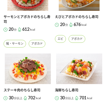
サーモンとアボカドのちらし寿
えびとアボカドのちらし寿司
司
20
676
分
kcal
20
612
分
kcal
エビ
アボカド
鮭・サーモン
アボカド
ステーキ肉のちらし寿司
海鮮ちらし寿司
30
702
30
701
分以上
kcal
分以上
kcal