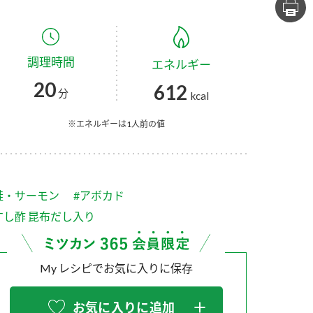
セプトをご紹介しま
た社会貢献
す。
ていまし
調理時間
エネルギー
大切にして
おいしさと健康への
け
おすしの素
炊き込みご飯の素
米飯用調味液
20
612
取り組み
分
kcal
ョン宣言」
ミツカンの研究成果と
た各部門の
おいしさと健康に役立
※エネルギーは1人前の値
ご紹介しま
つ情報をご紹介しま
す。
鮭・サーモン
#アボカド
すし酢 昆布だし入り
My レシピでお気に入りに保存
お酢ドリンク
味ぽん
ぽん酢
お気に入りに追加