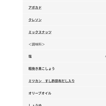
アボカド
クレソン
ミックスナッツ
＜調味料＞
塩
粗挽き黒こしょう
ミツカン すし酢昆布だし入り
オリーブオイル
しょうゆ