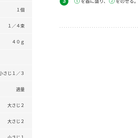
３
を器に盛り、
をのせる
１個
１／４束
４０ｇ
小さじ１／３
適量
大さじ２
大さじ２
小さじ１