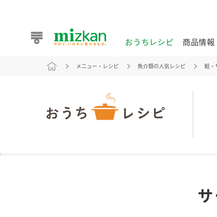
おうちレシピ
商品情報
メニュー・レシピ
魚介類の人気レシピ
鮭・
おうちレシピ
商品情報 トップ
企業情報 トップ
お客様相談センター トップ
ミツカン公式通販
業務用サイト
また食べたいが見つかる。ミツカンからのおすすめレシピを
サ
おうちレシピ トップ