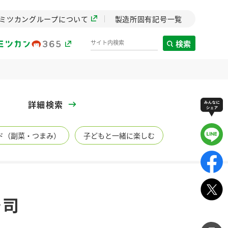
ミツカングループについて
製造所固有記号一覧
検索
製造所固有記号一覧
詳細検索
歴史
ド（副菜・つまみ）
子どもと一緒に楽しむ
までのミ
と挑戦の
します。
センター
ZENB initiative
寿司
イブ）
料理酒
鍋用調味料
つゆ
たれ
植物を可能な限りまる
ごと使ったZENBのコン
設立。「水」を