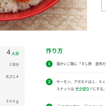
）
酢を知ろう！
すしラボ
ぽん酢サワー
作り方
4
人分
１
温かいご飯に「すし酢 昆布だ
２合分
大さじ４
２
サーモン、アボカドは１．５ｃ
スナッツは
ザク切り
にする
３００ｇ