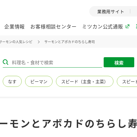
業務用サイト
企業情報
お客様相談センター
ミツカン公式通販
サーモンの人気レシピ
サーモンとアボカドのちらし寿司
ミツカングループについて
検索
企業理念
ミツカンの
なす
ピーマン
スピード（主食・主菜）
スピー
ミツカングループの企
創業から現在
業理念をご紹介しま
ツカンの変革
す。
歴史をご紹介
ご紹介します。
環境への取り組み
水の文化
ーモンとアボカドのちらし
（アーカ
酢
調味酢
お酢ドリンク
ぽん酢
みりん風・
ミツカンの環境への取
り組みをご紹介しま
1999年