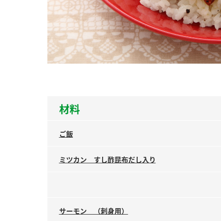
ー
お
材料
ご飯
ミツカン すし酢昆布だし入り
サーモン （刺身用）