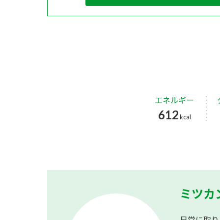
エネルギー
612
kcal
ミツカ
日常に取り