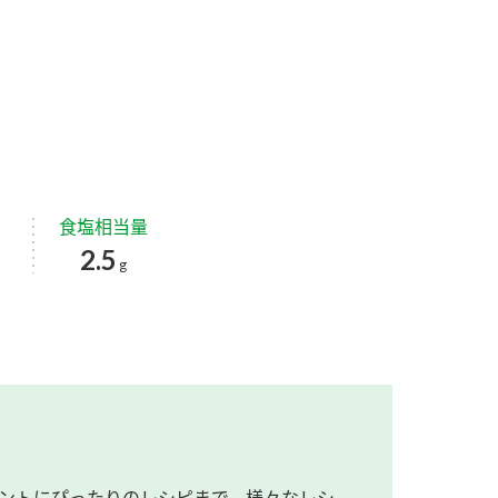
食塩相当量
2.5
g
ントにぴったりのレシピまで、様々なレシ