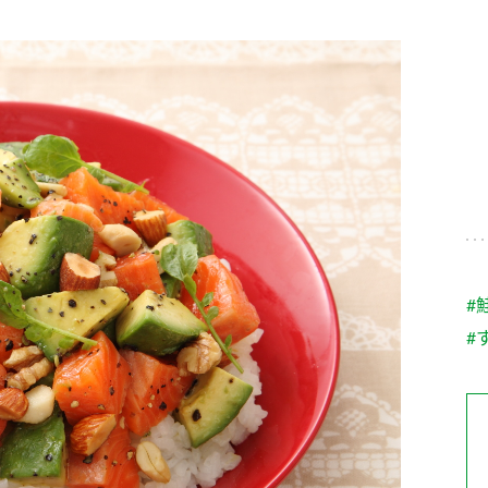
す。
テーマとし
活動を行っ
た。
MIM（ミツカンミュ
各部門が
スープ
中華
クイック調味料
レモン果汁
ふりか
ージアム）
いること
ミツカンの酢づくりの
「未来ビジ
歴史などが学べる体験
実現に向け
型博物館です。
取り組みを
す。
納豆
Fibee
キッザニア東京「ぽ
#
ん酢工房」
#
味ぽんやお酢について
楽しく学べるパビリオ
ンです。
ibee（ファイビ
くらしプラ酢
カンタン酢