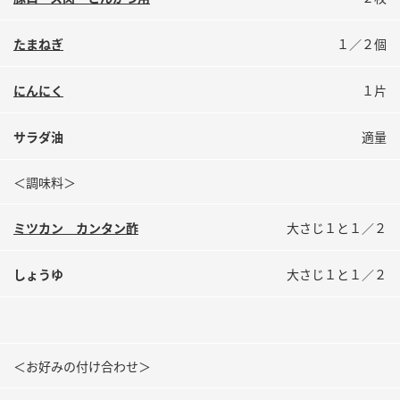
鍋奉行マニュアル
ミツカン公式通販
ミツカンのCM
キッザニア東京「ぽん酢工房」
たまねぎ
１／２個
ロングセラー商品 ＋ おすすめレシピ
にんにく
１片
人気商品 ＋ おすすめレシピ
サラダ油
適量
＜調味料＞
検索
ミツカン カンタン酢
大さじ１と１／２
業務用サイト
ミツカングループについて
製造所固有記号一覧
しょうゆ
大さじ１と１／２
＜お好みの付け合わせ＞