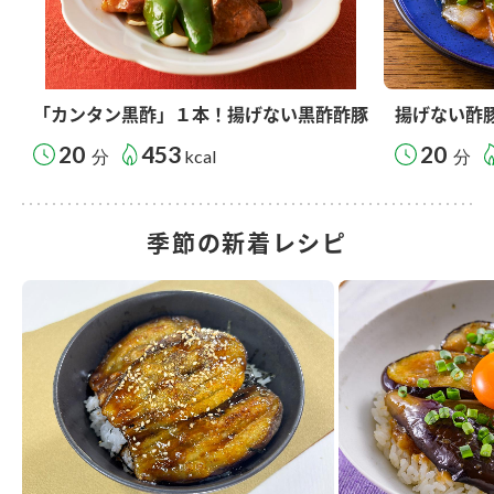
「カンタン黒酢」１本！揚げない黒酢酢豚
揚げない酢
20
453
20
分
kcal
分
季節の新着レシピ