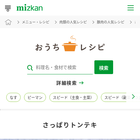
メニュー・レシピ
肉類の人気レシピ
豚肉の人気レシピ
さ
おうちレシピ
おすすめレシピ
レシピ特集
検索
レシピカテゴリ一覧
詳細検索
商品からレシピを探す
なす
ピーマン
スピード（主食・主菜）
スピード（副菜・つ
レシピ名特集
さっぱりトンテキ
商品情報