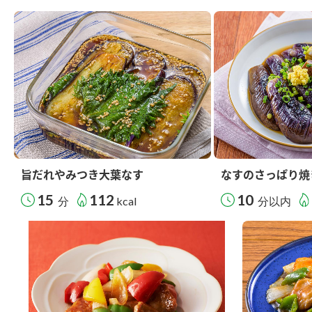
旨だれやみつき大葉なす
なすのさっぱり焼
15
112
10
分
kcal
分以内