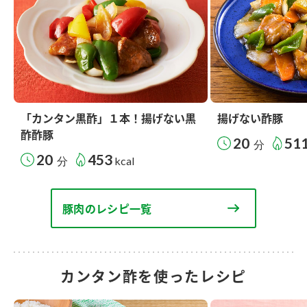
「カンタン黒酢」１本！揚げない黒
揚げない酢豚
酢酢豚
20
51
分
20
453
分
kcal
豚肉のレシピ一覧
カンタン酢を使ったレシピ