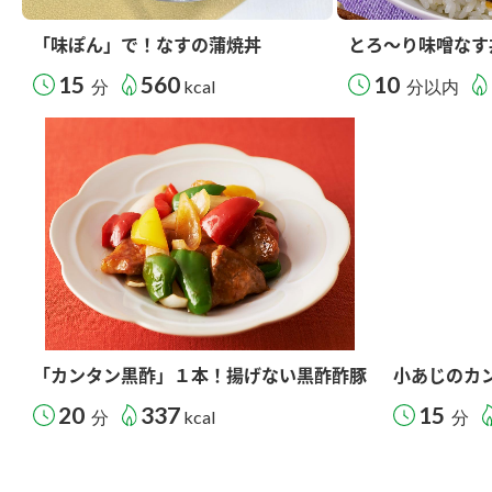
「味ぽん」で！なすの蒲焼丼
とろ～り味噌なす
15
560
10
分
kcal
分以内
「カンタン黒酢」１本！揚げない黒酢酢豚
小あじのカ
20
337
15
分
kcal
分