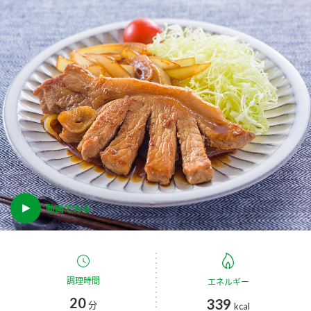
商品カテゴリ
新商品一覧
酢
調味酢
キャンペーン情報
お酢ドリンク
ぽん酢
ブランド・スペシャルサイト
ブランド・スペシャルサイト トップ
みりん風・料理酒
鍋用調味料
商品ブランドサイト
企業情報
Fibee（ファイビー）
国内事業概要
動画でみる
くらしプラ酢
つゆ
たれ
カンタン酢
ミツカングループについて
お酢ドリンク
ミツカンを知る
企業理念
スープ
中華
調理時間
エネルギー
味ぽん
20
339
分
kcal
ぽん酢