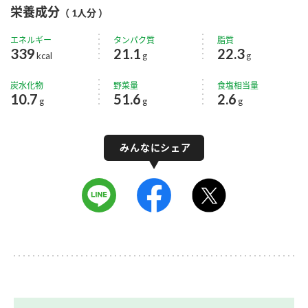
栄養成分
（ 1人分 ）
エネルギー
タンパク質
脂質
339
21.1
22.3
kcal
g
g
炭水化物
野菜量
食塩相当量
10.7
51.6
2.6
g
g
g