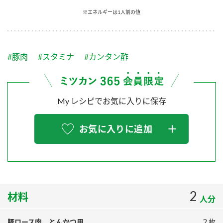
採用情報
環境への取り組み
※エネルギーは1人前の値
かおりの蔵
ミツカンの歴史
クイック調味料
レモン果汁
ニュースリリース
つゆ
水の文化センター（アーカイブ）
鍋なび
#豚肉
#スタミナ
#カンタン酢
ふりかけ
おすしの素
お客様相談センター
納豆のサイト
ZENB initiative
PIN印
お客様の声をいかしました
炊き込みご飯の素
米飯用調味液
My レシピでお気に入りに保存
三ツ判山吹
販売終了製品のご案内
千夜
MIM（ミツカンミュージアム）
お気に入りに追加
納豆
Fibee
よくあるご質問
スペシャルサイト
お酢を知ろう！
各部門が大切にしていること
お問い合わせ
すしラボ
地図から取り扱い店舗を探す
2
ぽん酢サワー
材料
人分
おいしさと健康への取り組み
納豆の豆知識
豚ロース肉 とんかつ用
２枚