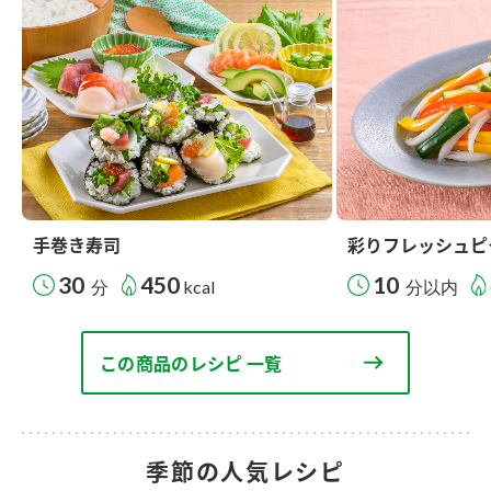
手巻き寿司
彩りフレッシュピ
30
450
10
分
kcal
分以内
この商品のレシピ 一覧
季節の人気レシピ