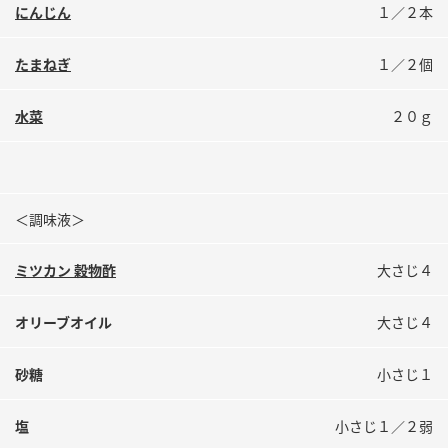
鍋奉行マニュアル
にんじん
１／２本
ミツカン公式通販
ミツカンのCM
キッザニア東京「ぽん酢工房」
たまねぎ
１／２個
ロングセラー商品 ＋ おすすめレシピ
水菜
２０ｇ
人気商品 ＋ おすすめレシピ
検索
＜調味液＞
業務用サイト
ミツカングループについて
製造所固有記号一覧
ミツカン 穀物酢
大さじ４
オリーブオイル
大さじ４
砂糖
小さじ１
塩
小さじ１／２弱