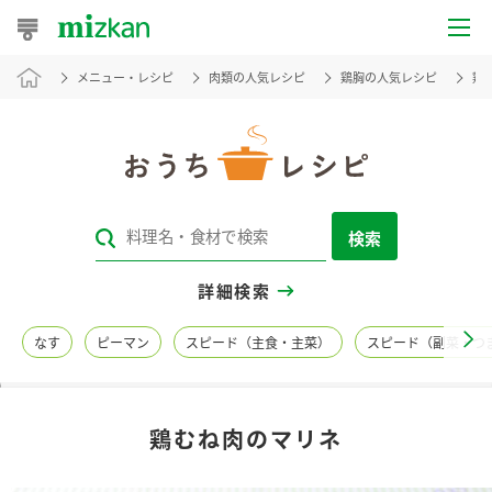
メニュー・レシピ
肉類の人気レシピ
鶏胸の人気レシピ
鶏
おうちレシピ
おすすめレシピ
レシピ特集
検索
レシピカテゴリ一覧
詳細検索
商品からレシピを探す
なす
ピーマン
スピード（主食・主菜）
スピード（副菜・つ
レシピ名特集
鶏むね肉のマリネ
商品情報