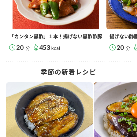
「カンタン黒酢」１本！揚げない黒酢酢豚
揚げない酢
20
453
20
分
kcal
分
季節の新着レシピ