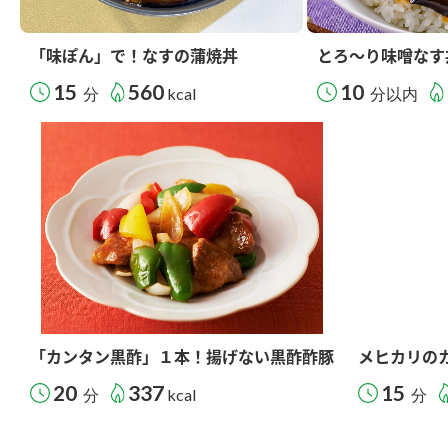
「味ぽん」で！なすの蒲焼丼
とろ～り味噌なす
15
560
10
分
kcal
分以内
「カンタン黒酢」１本！揚げない黒酢酢豚
メヒカリの
20
337
15
分
kcal
分