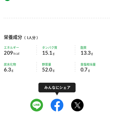
栄養成分
（ 1人分 ）
エネルギー
タンパク質
脂質
209
15.1
13.3
kcal
g
g
炭水化物
野菜量
食塩相当量
6.3
52.0
0.7
g
g
g