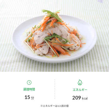
商品カテゴリ
新商品一覧
酢
調味酢
キャンペーン情報
お酢ドリンク
ぽん酢
ブランド・スペシャルサイト
ブランド・スペシャルサイト トップ
みりん風・料理酒
鍋用調味料
商品ブランドサイト
企業情報
Fibee（ファイビー）
国内事業概要
くらしプラ酢
つゆ
たれ
カンタン酢
ミツカングループについて
調理時間
エネルギー
お酢ドリンク
15
209
ミツカンを知る
企業理念
スープ
中華
分
kcal
味ぽん
※エネルギーは1人前の値
ぽん酢