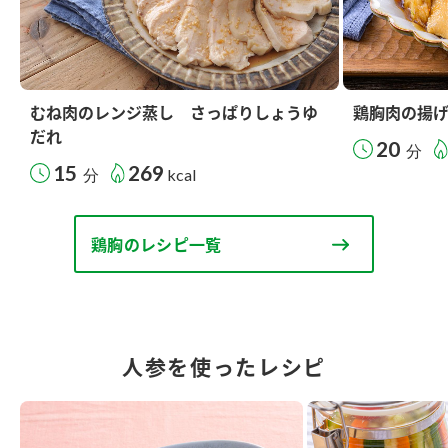
むね肉のレンジ蒸し さっぱりしょうゆ
鶏胸肉の揚
だれ
20
分
15
269
分
kcal
鶏胸のレシピ一覧
人参を使ったレシピ