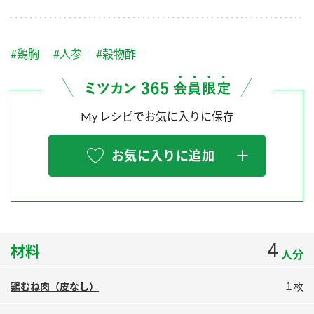
採用情報
環境への取り組み
かおりの蔵
ミツカンの歴史
クイック調味料
レモン果汁
ニュースリリース
つゆ
#鶏胸
#人参
#穀物酢
水の文化センター（アーカイブ）
鍋なび
ふりかけ
おすしの素
お客様相談センター
納豆のサイト
My レシピでお気に入りに保存
ZENB initiative
PIN印
お客様の声をいかしました
炊き込みご飯の素
米飯用調味液
三ツ判山吹
お気に入りに追加
販売終了製品のご案内
千夜
MIM（ミツカンミュージアム）
納豆
Fibee
よくあるご質問
スペシャルサイト
お酢を知ろう！
各部門が大切にしていること
お問い合わせ
4
材料
すしラボ
人分
地図から取り扱い店舗を探す
ぽん酢サワー
鶏むね肉（皮なし）
１枚
おいしさと健康への取り組み
納豆の豆知識