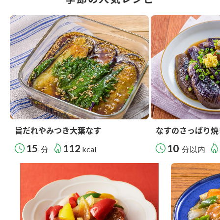
旨だれやみつき大葉なす
なすのさっぱり焼
15
112
10
分
kcal
分以内