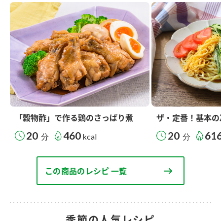
「穀物酢」で作る鶏のさっぱり煮
ザ・定番！基本の
20
460
20
61
分
kcal
分
この商品のレシピ 一覧
季節の人気レシピ