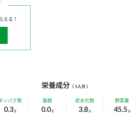
らえる！
栄養成分
（ 1人分 ）
タンパク質
脂質
炭水化物
野菜量
0.3
0.0
3.8
45.5
g
g
g
g