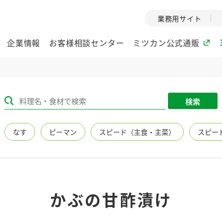
業務用サイト
企業情報
お客様相談センター
ミツカン公式通販
ミツカングループについて
検索
企業理念
ミツカンの
なす
ピーマン
スピード（主食・主菜）
スピー
ミツカングループの企
創業から現在
業理念をご紹介しま
ツカンの変革
す。
歴史をご紹介
ご紹介します。
環境への取り組み
水の文化
かぶの甘酢漬け
（アーカ
酢
調味酢
お酢ドリンク
ぽん酢
みりん風・
ミツカンの環境への取
り組みをご紹介しま
1999年