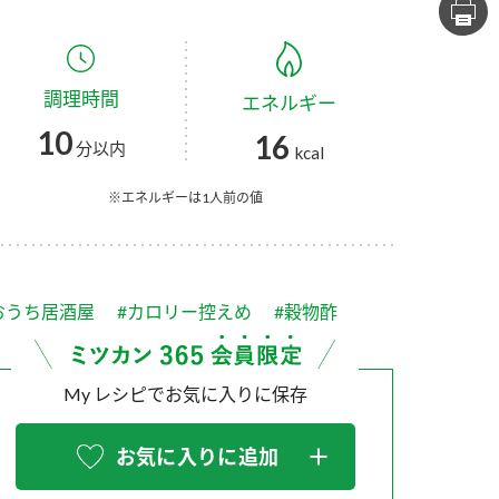
セプトをご紹介しま
た社会貢献
す。
ていまし
調理時間
エネルギー
大切にして
おいしさと健康への
け
おすしの素
炊き込みご飯の素
米飯用調味液
10
16
取り組み
分以内
kcal
ョン宣言」
ミツカンの研究成果と
た各部門の
おいしさと健康に役立
※エネルギーは1人前の値
ご紹介しま
つ情報をご紹介しま
す。
おうち居酒屋
#カロリー控えめ
#穀物酢
My レシピでお気に入りに保存
お気に入りに追加
お酢ドリンク
味ぽん
ぽん酢