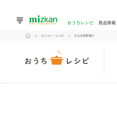
おうちレシピ
商品情報
メニュー・レシピ
かぶの甘酢漬け
おうちレシピ
商品情報 トップ
企業情報 トップ
お客様相談センター トップ
ミツカン公式通販
業務用サイト
また食べたいが見つかる。ミツカンからのおすすめレシピを
おうちレシピ トップ