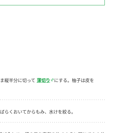
納豆の豆知識
鍋奉行マニュアル
ミツカンのCM
ま縦半分に切って
薄切り
にする。柚子は皮を
ばらくおいてからもみ、水けを絞る。