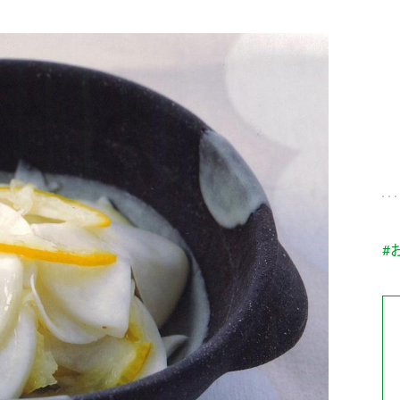
す。
テーマとし
活動を行っ
た。
MIM（ミツカンミュ
各部門が
スープ
中華
クイック調味料
レモン果汁
ふりか
ージアム）
いること
ミツカンの酢づくりの
「未来ビジ
歴史などが学べる体験
実現に向け
型博物館です。
取り組みを
す。
納豆
Fibee
キッザニア東京「ぽ
#
ん酢工房」
味ぽんやお酢について
楽しく学べるパビリオ
ンです。
ibee（ファイビ
くらしプラ酢
カンタン酢