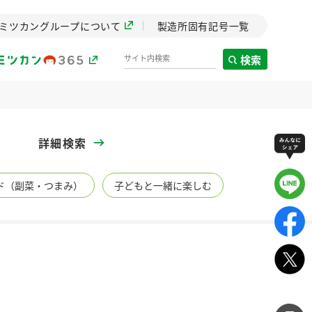
ミツカングループについて
製造所固有記号一覧
検索
製造所固有記号一覧
詳細検索
歴史
ド（副菜・つまみ）
子どもと一緒に楽しむ
までのミ
と挑戦の
します。
センター
ZENB initiative
イブ）
料理酒
鍋用調味料
つゆ
たれ
植物を可能な限りまる
ごと使ったZENBのコン
設立。「水」を