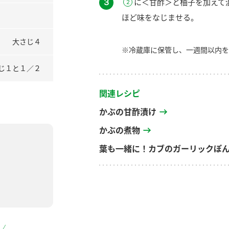
３
に＜甘酢＞と柚子を加えて
ほど味をなじませる。
大さじ４
※冷蔵庫に保管し、一週間以内を
じ１と１／２
関連レシピ
かぶの甘酢漬け
かぶの煮物
葉も一緒に！カブのガーリックぽ