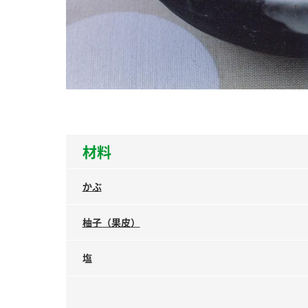
ー
お
材料
かぶ
柚子（果皮）
塩