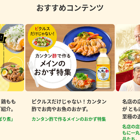
おすすめコンテンツ
、鶏もも
ピクルスだけじゃない！カンタン
名店の
ご紹介。
酢でお肉やお魚のおかず。
が と
至極の
ぱり煮」
カンタン酢で作るメインのおかず特集
名店の店
もに一丸
品たち。