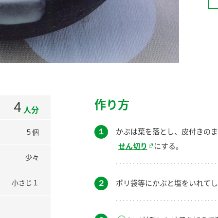
）
酢を知ろう！
すしラボ
ぽん酢サワー
作り方
4
人分
１
かぶは葉を落とし、皮付きのま
５個
せん切り
にする。
少々
２
ポリ袋等にかぶと塩をいれてし
小さじ１