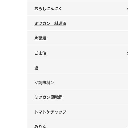
おろしにんにく
ミツカン 料理酒
片栗粉
ごま油
塩
＜調味料＞
ミツカン 穀物酢
トマトケチャップ
みりん