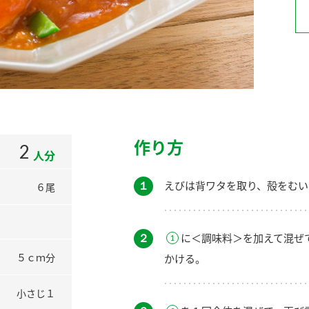
）
酢を知ろう！
すしラボ
ぽん酢サワー
作り方
2
人分
１
えびは背ワタを取り、殻をむい
６尾
２
に＜調味料＞を加えて混ぜ
５ｃｍ分
かける。
小さじ１