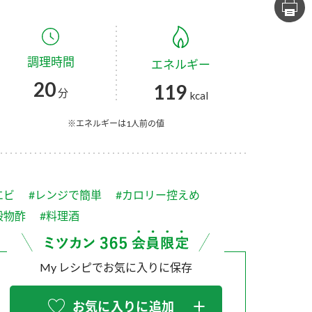
セプトをご紹介しま
た社会貢献
す。
ていまし
調理時間
エネルギー
大切にして
おいしさと健康への
け
おすしの素
炊き込みご飯の素
米飯用調味液
20
119
取り組み
分
kcal
ョン宣言」
ミツカンの研究成果と
た各部門の
おいしさと健康に役立
※エネルギーは1人前の値
ご紹介しま
つ情報をご紹介しま
す。
エビ
#レンジで簡単
#カロリー控えめ
穀物酢
#料理酒
My レシピでお気に入りに保存
お酢ドリンク
味ぽん
ぽん酢
お気に入りに追加