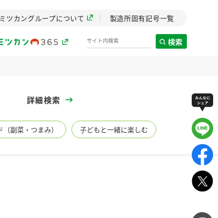
ミツカングループについて
製造所固有記号一覧
検索
製造所固有記号一覧
詳細検索
歴史
ド（副菜・つまみ）
子どもと一緒に楽しむ
までのミ
と挑戦の
します。
センター
ZENB initiative
イブ）
料理酒
鍋用調味料
つゆ
たれ
植物を可能な限りまる
ごと使ったZENBのコン
設立。「水」を