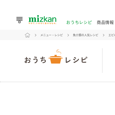
おうちレシピ
商品情報
メニュー・レシピ
魚介類の人気レシピ
エビ
おうちレシピ
商品情報 トップ
企業情報 トップ
お客様相談センター トップ
ミツカン公式通販
業務用サイト
また食べたいが見つかる。ミツカンからのおすすめレシピを
おうちレシピ トップ