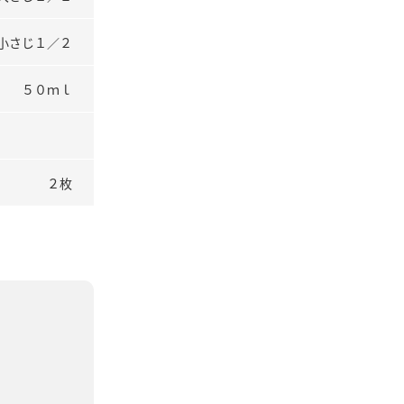
小さじ１／２
５０ｍｌ
２枚