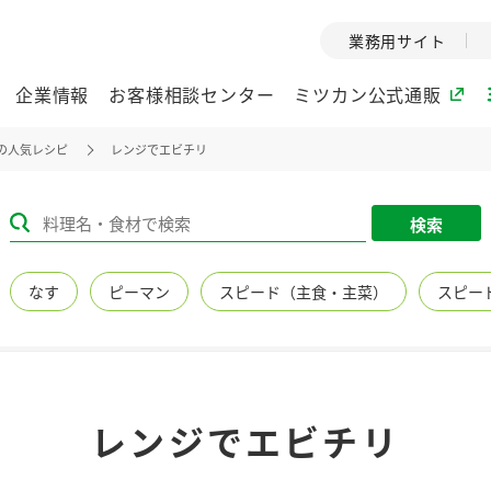
業務用サイト
企業情報
お客様相談センター
ミツカン公式通販
の人気レシピ
レンジでエビチリ
ミツカングループについて
検索
企業理念
ミツカンの
なす
ピーマン
スピード（主食・主菜）
スピー
ミツカングループの企
創業から現在
業理念をご紹介しま
ツカンの変革
す。
歴史をご紹介
ご紹介します。
環境への取り組み
水の文化
レンジでエビチリ
（アーカ
酢
調味酢
お酢ドリンク
ぽん酢
みりん風・
ミツカンの環境への取
り組みをご紹介しま
1999年