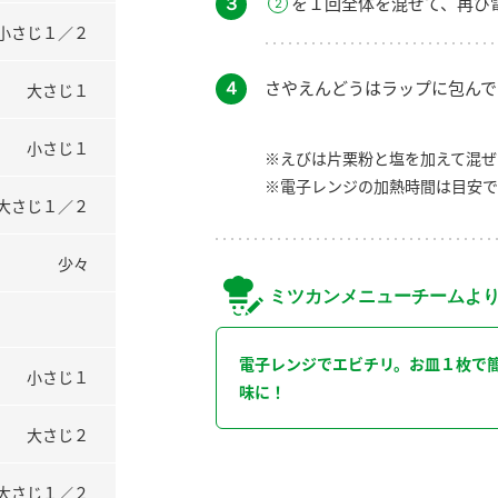
３
を１回全体を混ぜて、再び
小さじ１／２
４
さやえんどうはラップに包んで
大さじ１
小さじ１
※えびは片栗粉と塩を加えて混ぜ
※電子レンジの加熱時間は目安で
大さじ１／２
少々
ミツカンメニューチームよ
電子レンジでエビチリ。お皿１枚で
小さじ１
味に！
大さじ２
大さじ１／２