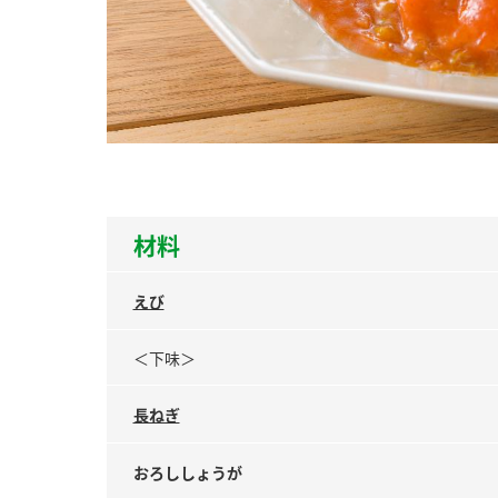
ー
お
材料
えび
＜下味＞
長ねぎ
おろししょうが