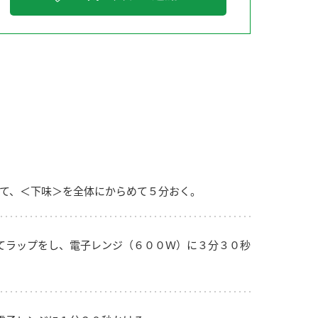
納豆の豆知識
鍋奉行マニュアル
ミツカンのCM
て、＜下味＞を全体にからめて５分おく。
てラップをし、電子レンジ（６００Ｗ）に３分３０秒