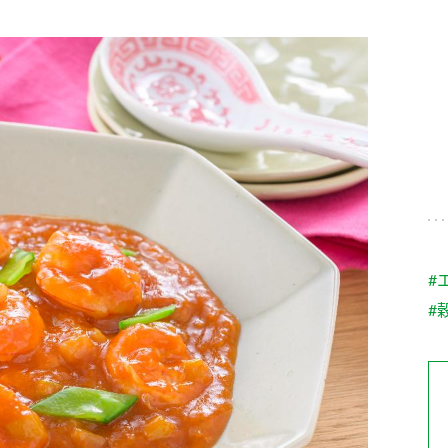
す。
テーマとし
活動を行っ
た。
MIM（ミツカンミュ
各部門が
スープ
中華
クイック調味料
レモン果汁
ふりか
ージアム）
いること
ミツカンの酢づくりの
「未来ビジ
歴史などが学べる体験
実現に向け
型博物館です。
取り組みを
す。
納豆
Fibee
キッザニア東京「ぽ
#
ん酢工房」
#
味ぽんやお酢について
楽しく学べるパビリオ
ンです。
ibee（ファイビ
くらしプラ酢
カンタン酢