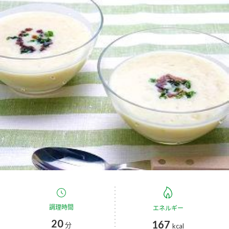
商品カテゴリ
新商品一覧
酢
調味酢
キャンペーン情報
お酢ドリンク
ぽん酢
ブランド・スペシャルサイト
ブランド・スペシャルサイト トップ
みりん風・料理酒
鍋用調味料
商品ブランドサイト
企業情報
Fibee（ファイビー）
国内事業概要
くらしプラ酢
つゆ
たれ
カンタン酢
ミツカングループについて
お酢ドリンク
ミツカンを知る
企業理念
スープ
中華
調理時間
味ぽん
エネルギー
20
167
分
kcal
ぽん酢