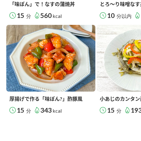
「味ぽん」で！なすの蒲焼丼
とろ～り味噌なす
15
560
10
分
kcal
分以内
厚揚げで作る「味ぽん?」酢豚風
小あじのカンタン
15
343
15
19
分
kcal
分