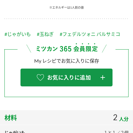
採用情報
環境への取り組み
※エネルギーは1人前の値
かおりの蔵
ミツカンの歴史
クイック調味料
レモン果汁
ニュースリリース
つゆ
水の文化センター（アーカイブ）
鍋なび
#じゃがいも
#玉ねぎ
#フェデルツォニ バルサミコ
ふりかけ
おすしの素
お客様相談センター
納豆のサイト
ZENB initiative
PIN印
お客様の声をいかしました
炊き込みご飯の素
米飯用調味液
My レシピでお気に入りに保存
三ツ判山吹
販売終了製品のご案内
千夜
MIM（ミツカンミュージアム）
お気に入りに追加
納豆
Fibee
よくあるご質問
スペシャルサイト
お酢を知ろう！
各部門が大切にしていること
お問い合わせ
すしラボ
地図から取り扱い店舗を探す
2
ぽん酢サワー
材料
人分
おいしさと健康への取り組み
納豆の豆知識
じゃがいも
１と１／２個