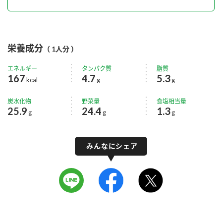
栄養成分
（ 1人分 ）
エネルギー
タンパク質
脂質
167
4.7
5.3
kcal
g
g
炭水化物
野菜量
食塩相当量
25.9
24.4
1.3
g
g
g