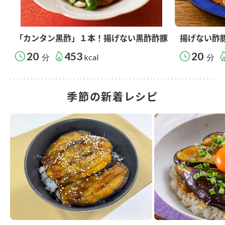
「カンタン黒酢」１本！揚げない黒酢酢豚
揚げない酢
20
453
20
分
kcal
分
季節の新着レシピ