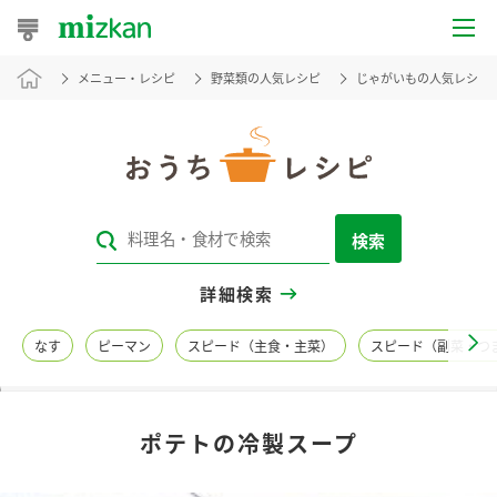
メニュー・レシピ
野菜類の人気レシピ
じゃがいもの人気レシピ
おうちレシピ
おすすめレシピ
レシピ特集
検索
レシピカテゴリ一覧
詳細検索
商品からレシピを探す
なす
ピーマン
スピード（主食・主菜）
スピード（副菜・つ
レシピ名特集
ポテトの冷製スープ
商品情報