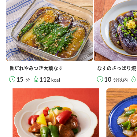
旨だれやみつき大葉なす
なすのさっぱり焼
15
112
10
分
kcal
分以内