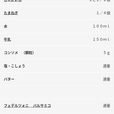
鍋奉行マニュアル
ミツカン公式通販
ミツカンのCM
キッザニア東京「ぽん酢工房」
たまねぎ
１／４個
ロングセラー商品 ＋ おすすめレシピ
水
１００ｍｌ
人気商品 ＋ おすすめレシピ
牛乳
１５０ｍｌ
検索
コンソメ （顆粒）
５ｇ
塩・こしょう
適量
業務用サイト
ミツカングループについて
製造所固有記号一覧
バター
適量
フェデルツォニ バルサミコ
適量