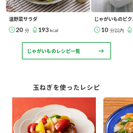
温野菜サラダ
じゃがいものピク
20
193
10
分
kcal
分以内
じゃがいものレシピ一覧
玉ねぎを使ったレシピ