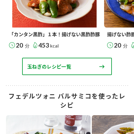
「カンタン黒酢」１本！揚げない黒酢酢豚
揚げない酢
20
453
20
分
kcal
分
玉ねぎのレシピ一覧
フェデルツォニ バルサミコを使ったレ
シピ